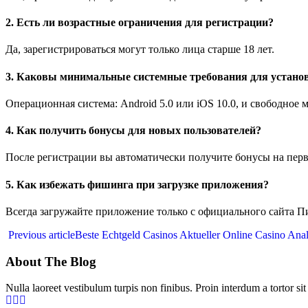
2. Есть ли возрастные ограничения для регистрации?
Да, зарегистрироваться могут только лица старше 18 лет.
3. Каковы минимальные системные требования для устано
Операционная система: Android 5.0 или iOS 10.0, и свободное
4. Как получить бонусы для новых пользователей?
После регистрации вы автоматически получите бонусы на перв
5. Как избежать фишинга при загрузке приложения?
Всегда загружайте приложение только с официального сайта П
Previous article
Beste Echtgeld Casinos Aktueller Online Casino Ana
About The Blog
Nulla laoreet vestibulum turpis non finibus. Proin interdum a tortor si