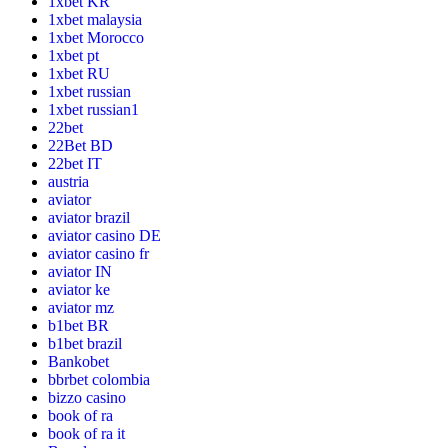
1xbet KR
1xbet malaysia
1xbet Morocco
1xbet pt
1xbet RU
1xbet russian
1xbet russian1
22bet
22Bet BD
22bet IT
austria
aviator
aviator brazil
aviator casino DE
aviator casino fr
aviator IN
aviator ke
aviator mz
b1bet BR
b1bet brazil
Bankobet
bbrbet colombia
bizzo casino
book of ra
book of ra it