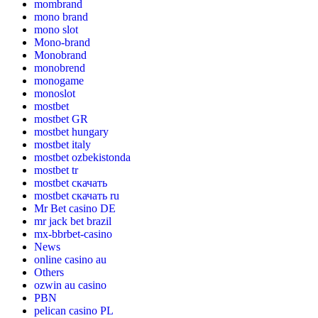
mombrand
mono brand
mono slot
Mono-brand
Monobrand
monobrend
monogame
monoslot
mostbet
mostbet GR
mostbet hungary
mostbet italy
mostbet ozbekistonda
mostbet tr
mostbet скачать
mostbet скачать ru
Mr Bet casino DE
mr jack bet brazil
mx-bbrbet-casino
News
online casino au
Others
ozwin au casino
PBN
pelican casino PL