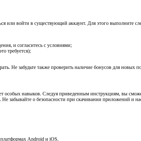
ься или войти в существующий аккаунт. Для этого выполните с
ения, и согласитесь с условиями;
то требуется);
рать. Не забудьте также проверить наличие бонусов для новых п
ет особых навыков. Следуя приведенным инструкциям, вы сможете
. Не забывайте о безопасности при скачивании приложений и на
платформах Android и iOS.