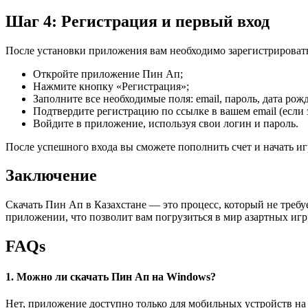
Шаг 4: Регистрация и первый вход
После установки приложения вам необходимо зарегистрироват
Откройте приложение Пин Ап;
Нажмите кнопку «Регистрация»;
Заполните все необходимые поля: email, пароль, дата рожд
Подтвердите регистрацию по ссылке в вашем email (если э
Войдите в приложение, используя свои логин и пароль.
После успешного входа вы сможете пополнить счет и начать иг
Заключение
Скачать Пин Ап в Казахстане — это процесс, который не требу
приложении, что позволит вам погрузиться в мир азартных игр
FAQs
1. Можно ли скачать Пин Ап на Windows?
Нет, приложение доступно только для мобильных устройств на 