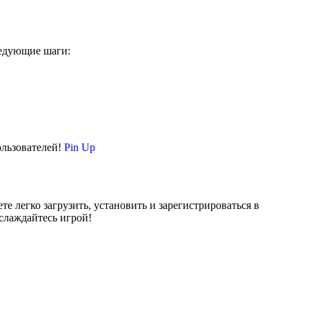
ледующие шаги:
ользователей!
Pin Up
 легко загрузить, установить и зарегистрироваться в
слаждайтесь игрой!