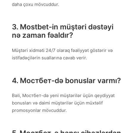
daha çoxu mövcuddur.
3. Mostbet-in müştəri dəstəyi
nə zaman fəaldır?
Müştəri xidməti 24/7 olaraq fəaliyyət göstərir və
istifadəçilərin suallarına cavab verir.
4. Mостбет-də bonuslar varmı?
Bəli, Mостбет-də yeni müştərilər üçün qeydiyyat
bonusları və daimi müştərilər üçün müxtəlif
promosyonlar mövcuddur.
5. Mостбет-ə hansı cihazlardan