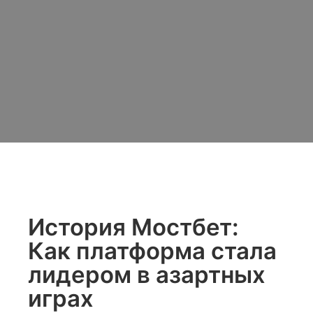
История Мостбет:
Как платформа стала
лидером в азартных
играх