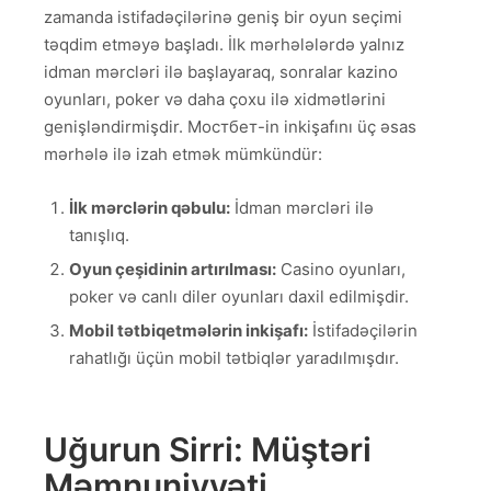
zamanda istifadəçilərinə geniş bir oyun seçimi
təqdim etməyə başladı. İlk mərhələlərdə yalnız
idman mərcləri ilə başlayaraq, sonralar kazino
oyunları, poker və daha çoxu ilə xidmətlərini
genişləndirmişdir. Mостбет-in inkişafını üç əsas
mərhələ ilə izah etmək mümkündür:
İlk mərclərin qəbulu:
İdman mərcləri ilə
tanışlıq.
Oyun çeşidinin artırılması:
Casino oyunları,
poker və canlı diler oyunları daxil edilmişdir.
Mobil tətbiqetmələrin inkişafı:
İstifadəçilərin
rahatlığı üçün mobil tətbiqlər yaradılmışdır.
Uğurun Sirri: Müştəri
Məmnuniyyəti