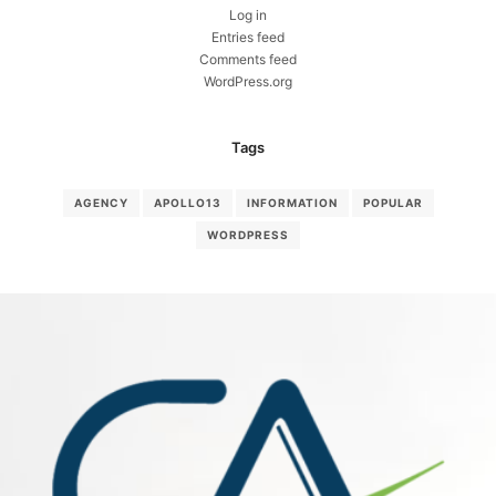
Log in
Entries feed
Comments feed
WordPress.org
Tags
AGENCY
APOLLO13
INFORMATION
POPULAR
WORDPRESS