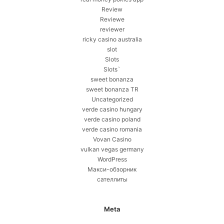
Review
Reviewe
reviewer
ricky casino australia
slot
Slots
Slots`
sweet bonanza
sweet bonanza TR
Uncategorized
verde casino hungary
verde casino poland
verde casino romania
Vovan Casino
vulkan vegas germany
WordPress
Макси-обзорник
сателлиты
Meta