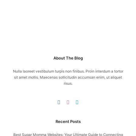
About The Blog
Nulla laoreet vestibulum turpis non finibus. Proin interdum a tortor
sit amet mollis. Maecenas sollicitudin accumsan enim, ut aliquet
risus.
Recent Posts
Best Sugar Momma Websites: Your Ultimate Guide to Connecting