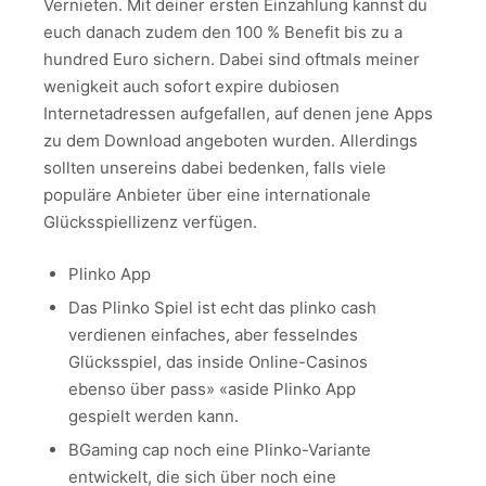
Vernieten. Mit deiner ersten Einzahlung kannst du
euch danach zudem den 100 % Benefit bis zu a
hundred Euro sichern. Dabei sind oftmals meiner
wenigkeit auch sofort expire dubiosen
Internetadressen aufgefallen, auf denen jene Apps
zu dem Download angeboten wurden. Allerdings
sollten unsereins dabei bedenken, falls viele
populäre Anbieter über eine internationale
Glücksspiellizenz verfügen.
Plinko App
Das Plinko Spiel ist echt das plinko cash
verdienen einfaches, aber fesselndes
Glücksspiel, das inside Online-Casinos
ebenso über pass» «aside Plinko App
gespielt werden kann.
BGaming cap noch eine Plinko-Variante
entwickelt, die sich über noch eine