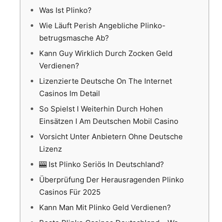
Was Ist Plinko?
Wie Läuft Perish Angebliche Plinko-
betrugsmasche Ab?
Kann Guy Wirklich Durch Zocken Geld
Verdienen?
Lizenzierte Deutsche On The Internet
Casinos Im Detail
So Spielst I Weiterhin Durch Hohen
Einsätzen I Am Deutschen Mobil Casino
Vorsicht Unter Anbietern Ohne Deutsche
Lizenz
🎰 Ist Plinko Seriös In Deutschland?
Überprüfung Der Herausragenden Plinko
Casinos Für 2025
Kann Man Mit Plinko Geld Verdienen?