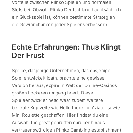
Vorteile zwischen Plinko Spielen und normalen
Slots bei​. Obwohl Plinko Deutschland hauptsächlich
ein Glücksspiel ist, können bestimmte Strategien
die Gewinnchancen jeder Spieler verbessern.
Echte Erfahrungen: Thus Klingt
Der Frust
Spribe, dasjenige Unternehmen, das dasjenige
Spiel entwickelt loath, brachte eine gewisse
Version heraus, expire in Welt der Online-Casinos
großen Lockeren umgang feiert. Dieser
Spieleentwickler head wear zudem weitere
beliebte Kopfzeile wie Hello there Lo, Aviator sowie
Mini Roulette geschaffen. Hier findest du eine
Auswahl the great geprüften darüber hinaus
vertrauenswürdigen Plinko Gambling establishment