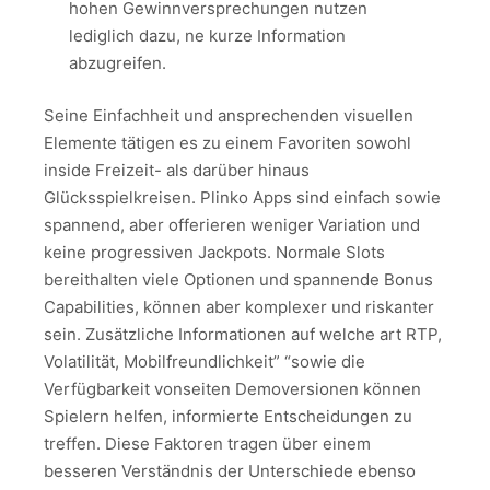
hohen Gewinnversprechungen nutzen
lediglich dazu, ne kurze Information
abzugreifen.
Seine Einfachheit und ansprechenden visuellen
Elemente tätigen es zu einem Favoriten sowohl
inside Freizeit- als darüber hinaus
Glücksspielkreisen. Plinko Apps sind einfach sowie
spannend, aber offerieren weniger Variation und
keine progressiven Jackpots. Normale Slots
bereithalten viele Optionen und spannende Bonus
Capabilities, können aber komplexer und riskanter
sein. Zusätzliche Informationen auf welche art RTP,
Volatilität, Mobilfreundlichkeit” “sowie die
Verfügbarkeit vonseiten Demoversionen können
Spielern helfen, informierte Entscheidungen zu
treffen. Diese Faktoren tragen über einem
besseren Verständnis der Unterschiede ebenso