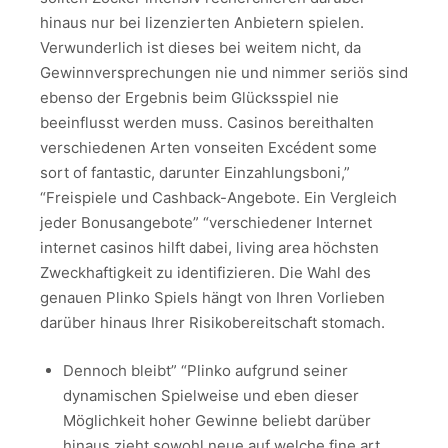
hinaus nur bei lizenzierten Anbietern spielen.
Verwunderlich ist dieses bei weitem nicht, da
Gewinnversprechungen nie und nimmer seriös sind
ebenso der Ergebnis beim Glücksspiel nie
beeinflusst werden muss. Casinos bereithalten
verschiedenen Arten vonseiten Excédent some
sort of fantastic, darunter Einzahlungsboni,”
“Freispiele und Cashback-Angebote. Ein Vergleich
jeder Bonusangebote” “verschiedener Internet
internet casinos hilft dabei, living area höchsten
Zweckhaftigkeit zu identifizieren. Die Wahl des
genauen Plinko Spiels hängt von Ihren Vorlieben
darüber hinaus Ihrer Risikobereitschaft stomach.
Dennoch bleibt” “Plinko aufgrund seiner
dynamischen Spielweise und eben dieser
Möglichkeit hoher Gewinne beliebt darüber
hinaus zieht sowohl neue auf welche fine art