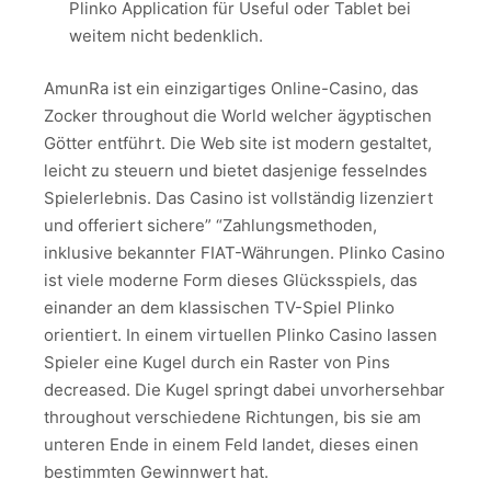
Plinko Application für Useful oder Tablet bei
weitem nicht bedenklich.
AmunRa ist ein einzigartiges Online-Casino, das
Zocker throughout die World welcher ägyptischen
Götter entführt. Die Web site ist modern gestaltet,
leicht zu steuern und bietet dasjenige fesselndes
Spielerlebnis. Das Casino ist vollständig lizenziert
und offeriert sichere” “Zahlungsmethoden,
inklusive bekannter FIAT-Währungen. Plinko Casino
ist viele moderne Form dieses Glücksspiels, das
einander an dem klassischen TV-Spiel Plinko
orientiert. In einem virtuellen Plinko Casino lassen
Spieler eine Kugel durch ein Raster von Pins
decreased. Die Kugel springt dabei unvorhersehbar
throughout verschiedene Richtungen, bis sie am
unteren Ende in einem Feld landet, dieses einen
bestimmten Gewinnwert hat.