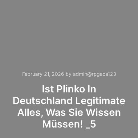
February 21, 2026
by
admin@rpgaca123
Ist Plinko In
Deutschland Legitimate
Alles, Was Sie Wissen
Müssen! _5