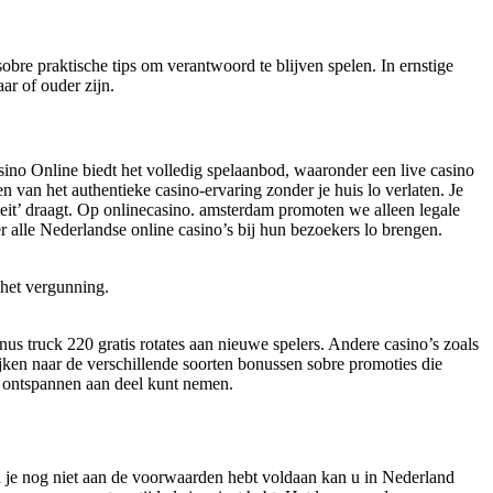
re praktische tips om verantwoord te blijven spelen. In ernstige
ar of ouder zijn.
asino Online biedt het volledig spelaanbod, waaronder een live casino
en van het authentieke casino-ervaring zonder je huis lo verlaten. Je
eit’ draagt. Op onlinecasino. amsterdam promoten we alleen legale
 alle Nederlandse online casino’s bij hun bezoekers lo brengen.
 het vergunning.
s truck 220 gratis rotates aan nieuwe spelers. Andere casino’s zoals
jken naar de verschillende soorten bonussen sobre promoties die
je ontspannen aan deel kunt nemen.
en je nog niet aan de voorwaarden hebt voldaan kan u in Nederland