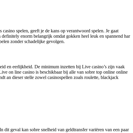
 casino spelen, geeft je de kans op verantwoord spelen. Je gaat
is definitely enorm belangrijk omdat gokken heel leuk en spannend har
pelen zonder schadelijke gevolgen.
id en eerlijkheid. De minimum inzetten bij Live casino’s zijn vaak
ive on line casino is beschikbaar bij alle van sobre top online online
t an dieser stelle zowel casinospellen zoals roulette, blackjack
In dit geval kan sobre snelheid van geldtransfer variëren van een paar