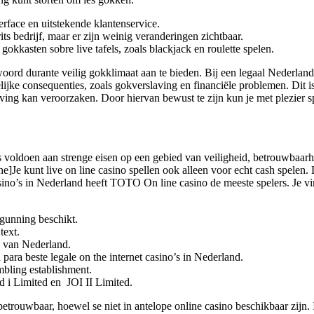
rface en uitstekende klantenservice.
ts bedrijf, maar er zijn weinig veranderingen zichtbaar.
okkasten sobre live tafels, zoals blackjack en roulette spelen.
ord durante veilig gokklimaat aan te bieden. Bij een legaal Nederlands
ijke consequenties, zoals gokverslaving en financiële problemen. Dit 
ing kan veroorzaken. Door hiervan bewust te zijn kun je met plezier s
s voldoen aan strenge eisen op een gebied van veiligheid, betrouwbaarhe
]Je kunt live on line casino spellen ook alleen voor echt cash spelen. L
sino’s in Nederland heeft TOTO On line casino de meeste spelers. Je vind
gunning beschikt.
text.
o van Nederland.
 para beste legale on the internet casino’s in Nederland.
mbling establishment.
d i Limited en JOI II Limited.
 betrouwbaar, hoewel se niet in antelope online casino beschikbaar zijn. 