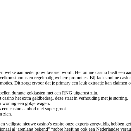
en welke aanbieder jouw favoriet wordt. Het online casino biedt een aan
elkomstbonus en regelmatig weitere promoties. Bij Jacks online casino 
oties. Dit zorgt ervoor dat je primary een leuk extraatje kan claimen 
spellen durante gokkasten met een RNG uitgerust zijn.
t casino het extra geldbedrag, deze staat in verhouding met je storting.
ijn woning een gokje wagen.
s een casino aanbod niet super groot.
n zien.
 en veiligste nieuwe casino’s expire onze experts zorgvuldig hebben ge
rnationaal al jarenlang bekend” “sobre heeft nu ook een Nederlandse ve