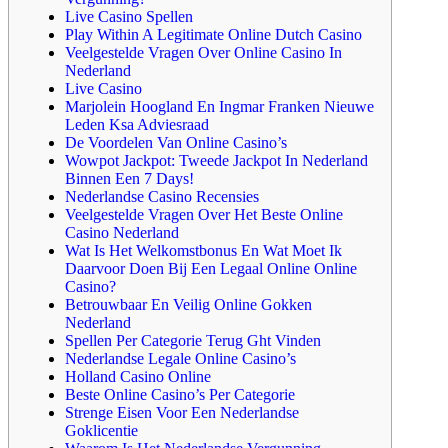
Live Casino Spellen
Play Within A Legitimate Online Dutch Casino
Veelgestelde Vragen Over Online Casino In
Nederland
Live Casino
Marjolein Hoogland En Ingmar Franken Nieuwe
Leden Ksa Adviesraad
De Voordelen Van Online Casino’s
Wowpot Jackpot: Tweede Jackpot In Nederland
Binnen Een 7 Days!
Nederlandse Casino Recensies
Veelgestelde Vragen Over Het Beste Online
Casino Nederland
Wat Is Het Welkomstbonus En Wat Moet Ik
Daarvoor Doen Bij Een Legaal Online Online
Casino?
Betrouwbaar En Veilig Online Gokken
Nederland
Spellen Per Categorie Terug Ght Vinden
Nederlandse Legale Online Casino’s
Holland Casino Online
Beste Online Casino’s Per Categorie
Strenge Eisen Voor Een Nederlandse
Goklicentie