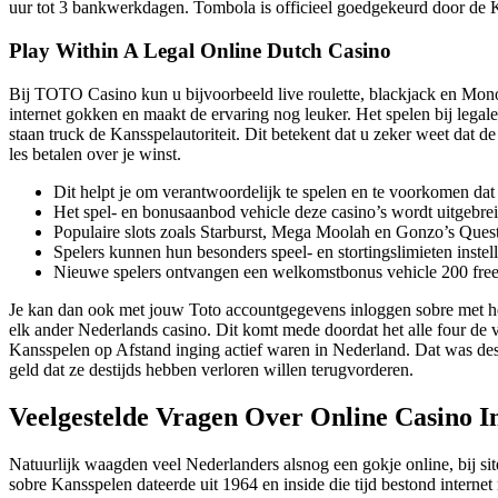
uur tot 3 bankwerkdagen. Tombola is officieel goedgekeurd door de KS
Play Within A Legal Online Dutch Casino
Bij TOTO Casino kun u bijvoorbeeld live roulette, blackjack en Monop
internet gokken en maakt de ervaring nog leuker. Het spelen bij legal
staan truck de Kansspelautoriteit. Dit betekent dat u zeker weet dat d
les betalen over je winst.
Dit helpt je om verantwoordelijk te spelen en te voorkomen dat 
Het spel- en bonusaanbod vehicle deze casino’s wordt uitgebr
Populaire slots zoals Starburst, Mega Moolah en Gonzo’s Quest
Spelers kunnen hun besonders speel- en stortingslimieten inste
Nieuwe spelers ontvangen een welkomstbonus vehicle 200 free
Je kan dan ook met jouw Toto accountgegevens inloggen sobre met het
elk ander Nederlands casino. Dit komt mede doordat het alle four de 
Kansspelen op Afstand inging actief waren in Nederland. Dat was desti
geld dat ze destijds hebben verloren willen terugvorderen.
Veelgestelde Vragen Over Online Casino I
Natuurlijk waagden veel Nederlanders alsnog een gokje online, bij sit
sobre Kansspelen dateerde uit 1964 en inside die tijd bestond internet 