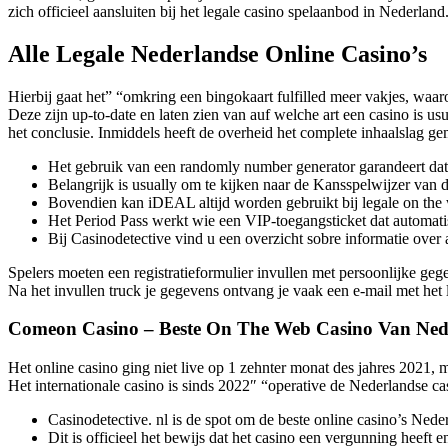
zich officieel aansluiten bij het legale casino spelaanbod in Nederland
Alle Legale Nederlandse Online Casino’s
Hierbij gaat het” “omkring een bingokaart fulfilled meer vakjes, waar
Deze zijn up-to-date en laten zien van auf welche art een casino is us
het conclusie. Inmiddels heeft de overheid het complete inhaalslag ge
Het gebruik van een randomly number generator garandeert dat s
Belangrijk is usually om te kijken naar de Kansspelwijzer van d
Bovendien kan iDEAL altijd worden gebruikt bij legale on the 
Het Period Pass werkt wie een VIP-toegangsticket dat automat
Bij Casinodetective vind u een overzicht sobre informatie over 
Spelers moeten een registratieformulier invullen met persoonlijke ge
Na het invullen truck je gegevens ontvang je vaak een e-mail met het l
Comeon Casino – Beste On The Web Casino Van Ned
Het online casino ging niet live op 1 zehnter monat des jahres 2021,
Het internationale casino is sinds 2022″ “operative de Nederlandse cas
Casinodetective. nl is de spot om de beste online casino’s Nede
Dit is officieel het bewijs dat het casino een vergunning heeft en