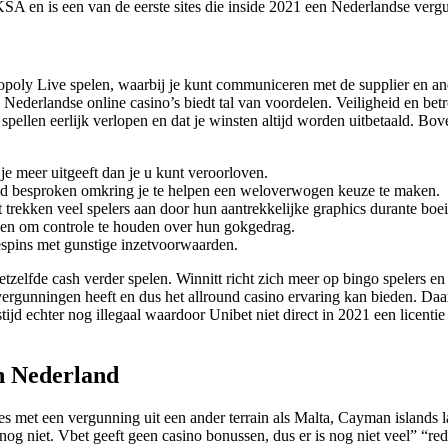
A en is een van de eerste sites die inside 2021 een Nederlandse vergu
oly Live spelen, waarbij je kunt communiceren met de supplier en ande
e Nederlandse online casino’s biedt tal van voordelen. Veiligheid en be
e spellen eerlijk verlopen en dat je winsten altijd worden uitbetaald. Bo
je meer uitgeeft dan je u kunt veroorloven.
eid besproken omkring je te helpen een weloverwogen keuze te maken.
 trekken veel spelers aan door hun aantrekkelijke graphics durante bo
llen om controle te houden over hun gokgedrag.
spins met gunstige inzetvoorwaarden.
zelfde cash verder spelen. Winnitt richt zich meer op bingo spelers en
vergunningen heeft en dus het allround casino ervaring kan bieden. Da
jd echter nog illegaal waardoor Unibet niet direct in 2021 een licentie
n Nederland
es met een vergunning uit een ander terrain als Malta, Cayman islands l
nog niet. Vbet geeft geen casino bonussen, dus er is nog niet veel” “red