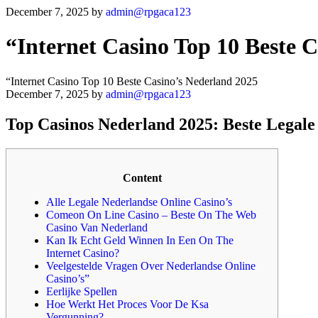
December 7, 2025
by
admin@rpgaca123
“Internet Casino Top 10 Beste 
“Internet Casino Top 10 Beste Casino’s Nederland 2025
December 7, 2025
by
admin@rpgaca123
Top Casinos Nederland 2025: Beste Legale
Content
Alle Legale Nederlandse Online Casino’s
Comeon On Line Casino – Beste On The Web
Casino Van Nederland
Kan Ik Echt Geld Winnen In Een On The
Internet Casino?
Veelgestelde Vragen Over Nederlandse Online
Casino’s”
Eerlijke Spellen
Hoe Werkt Het Proces Voor De Ksa
Vergunning?