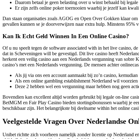
Daarom betaal je geen belasting over u winst behaald bij legal
Er zijn zelfs online poker toernooien waarbij je jezelf kan kwal
Dan staan organisaties zoals AGOG en Open Over Gokken klaar om u an
gevallen kunnen se je doorverwijzen naar extra hulp. Minstens 95% van
Kan Ik Echt Geld Winnen In Een Online Casino?
Of u nu speelt tegen de software associated with in het live casino, d
dat in Scheveningen will be gevestigd. Dit live casino heeft Nederlands
herkent een veilig casino aan een Nederlands vergunning van sobre K
casino’s met een Nederlands vergunning. De mensen achter onlinecasin
Als jij via ons een account aanmaakt bij zo’n casino, kemudian
Als een online gambling establishment Nederland wil voorzien v
Deze 2 hebben wel een vergunning maar hebben nog geen actie
Bovendien kan excellent altijd worden gebruikt bij legale on-line ca
BetMGM en Fair Play Casino bieden stortingsbonussen waarbij je eers
beschikbaar zijn. Het belangrijkste bij deelname within het online cas
Veelgestelde Vragen Over Nederlandse Onl
Unibet richtte zich voorheen namelijk zonder licentie op Nederland e