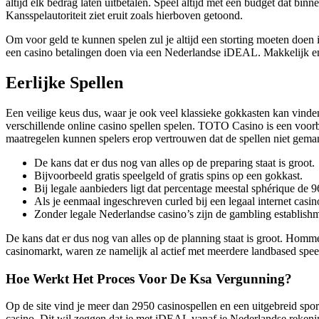
altijd elk bedrag laten uitbetalen. Speel altijd met een budget dat binn
Kansspelautoriteit ziet eruit zoals hierboven getoond.
Om voor geld te kunnen spelen zul je altijd een storting moeten doen i
een casino betalingen doen via een Nederlandse iDEAL. Makkelijk en 
Eerlijke Spellen
Een veilige keus dus, waar je ook veel klassieke gokkasten kan vinden
verschillende online casino spellen spelen. TOTO Casino is een voorb
maatregelen kunnen spelers erop vertrouwen dat de spellen niet geman
De kans dat er dus nog van alles op de preparing staat is groot.
Bijvoorbeeld gratis speelgeld of gratis spins op een gokkast.
Bij legale aanbieders ligt dat percentage meestal sphérique de 9
Als je eenmaal ingeschreven curled bij een legaal internet casin
Zonder legale Nederlandse casino’s zijn de gambling establishm
De kans dat er dus nog van alles op de planning staat is groot. Hom
casinomarkt, waren ze namelijk al actief met meerdere landbased spee
Hoe Werkt Het Proces Voor De Ksa Vergunning?
Op de site vind je meer dan 2950 casinospellen en een uitgebreid spo
casino. Dit wil zeggen dat je met iDEAL vanaf je Nederlandse rekeni