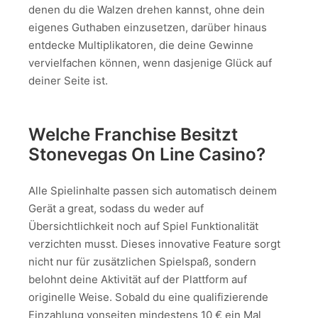
denen du die Walzen drehen kannst, ohne dein
eigenes Guthaben einzusetzen, darüber hinaus
entdecke Multiplikatoren, die deine Gewinne
vervielfachen können, wenn dasjenige Glück auf
deiner Seite ist.
Welche Franchise Besitzt
Stonevegas On Line Casino?
Alle Spielinhalte passen sich automatisch deinem
Gerät a great, sodass du weder auf
Übersichtlichkeit noch auf Spiel Funktionalität
verzichten musst. Dieses innovative Feature sorgt
nicht nur für zusätzlichen Spielspaß, sondern
belohnt deine Aktivität auf der Plattform auf
originelle Weise. Sobald du eine qualifizierende
Einzahlung vonseiten mindestens 10 € ein Mal