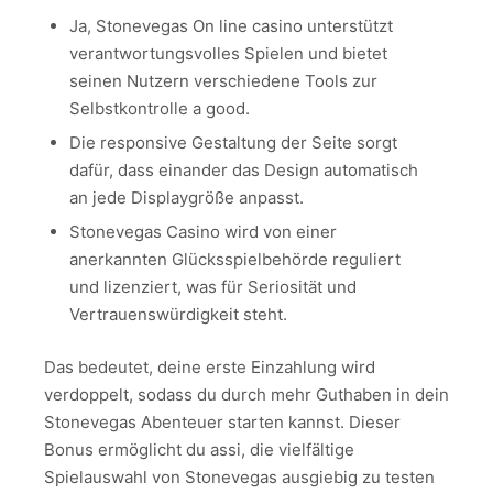
Ja, Stonevegas On line casino unterstützt
verantwortungsvolles Spielen und bietet
seinen Nutzern verschiedene Tools zur
Selbstkontrolle a good.
Die responsive Gestaltung der Seite sorgt
dafür, dass einander das Design automatisch
an jede Displaygröße anpasst.
Stonevegas Casino wird von einer
anerkannten Glücksspielbehörde reguliert
und lizenziert, was für Seriosität und
Vertrauenswürdigkeit steht.
Das bedeutet, deine erste Einzahlung wird
verdoppelt, sodass du durch mehr Guthaben in dein
Stonevegas Abenteuer starten kannst. Dieser
Bonus ermöglicht du assi, die vielfältige
Spielauswahl von Stonevegas ausgiebig zu testen