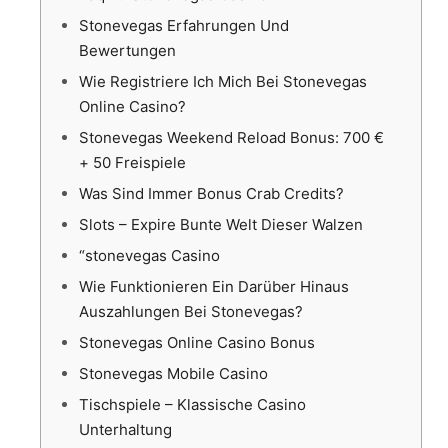
Stonevegas Erfahrungen Und
Bewertungen
Wie Registriere Ich Mich Bei Stonevegas
Online Casino?
Stonevegas Weekend Reload Bonus: 700 €
+ 50 Freispiele
Was Sind Immer Bonus Crab Credits?
Slots – Expire Bunte Welt Dieser Walzen
“stonevegas Casino
Wie Funktionieren Ein Darüber Hinaus
Auszahlungen Bei Stonevegas?
Stonevegas Online Casino Bonus
Stonevegas Mobile Casino
Tischspiele – Klassische Casino
Unterhaltung