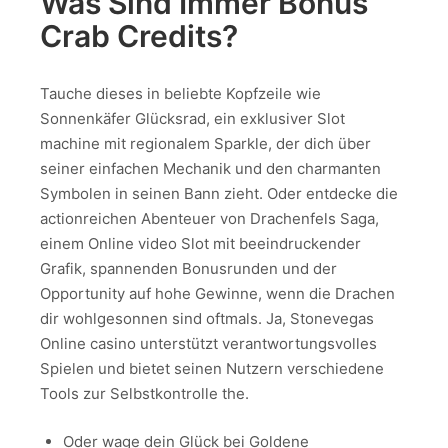
Was Sind Immer Bonus
Crab Credits?
Tauche dieses in beliebte Kopfzeile wie
Sonnenkäfer Glücksrad, ein exklusiver Slot
machine mit regionalem Sparkle, der dich über
seiner einfachen Mechanik und den charmanten
Symbolen in seinen Bann zieht. Oder entdecke die
actionreichen Abenteuer von Drachenfels Saga,
einem Online video Slot mit beeindruckender
Grafik, spannenden Bonusrunden und der
Opportunity auf hohe Gewinne, wenn die Drachen
dir wohlgesonnen sind oftmals. Ja, Stonevegas
Online casino unterstützt verantwortungsvolles
Spielen und bietet seinen Nutzern verschiedene
Tools zur Selbstkontrolle the.
Oder wage dein Glück bei Goldene