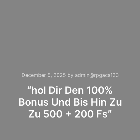
December 5, 2025
by
admin@rpgaca123
“hol Dir Den 100%
Bonus Und Bis Hin Zu
Zu 500 + 200 Fs”