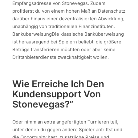
Empfangsadresse von Stonevegas. Zudem
profitierst du von einem hohen Maß an Datenschutz
darüber hinaus einer dezentralisierten Abwicklung,
unabhängig von traditionellen Finanzinstituten.
BanküberweisungDie klassische Banküberweisung
ist herausragend bei Spielern beliebt, die größere
Beträge transferieren möchten oder aber keine
Drittanbieterdienste zweckhaftigkeit wollen.
Wie Erreiche Ich Den
Kundensupport Von
Stonevegas?”
Oder nimm an extra angefertigten Turnieren teil,
unter denen du gegen andere Spieler antrittst und
die Opportunity hast, zusätzliche Preise und