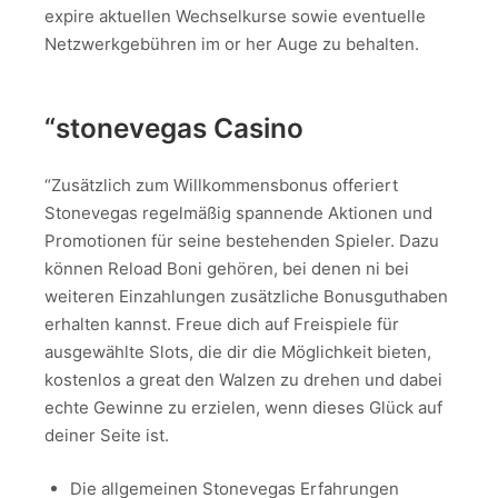
expire aktuellen Wechselkurse sowie eventuelle
Netzwerkgebühren im or her Auge zu behalten.
“stonevegas Casino
“Zusätzlich zum Willkommensbonus offeriert
Stonevegas regelmäßig spannende Aktionen und
Promotionen für seine bestehenden Spieler. Dazu
können Reload Boni gehören, bei denen ni bei
weiteren Einzahlungen zusätzliche Bonusguthaben
erhalten kannst. Freue dich auf Freispiele für
ausgewählte Slots, die dir die Möglichkeit bieten,
kostenlos a great den Walzen zu drehen und dabei
echte Gewinne zu erzielen, wenn dieses Glück auf
deiner Seite ist.
Die allgemeinen Stonevegas Erfahrungen