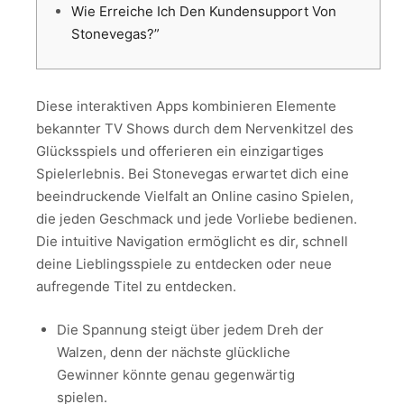
Wie Erreiche Ich Den Kundensupport Von
Stonevegas?”
Diese interaktiven Apps kombinieren Elemente
bekannter TV Shows durch dem Nervenkitzel des
Glücksspiels und offerieren ein einzigartiges
Spielerlebnis. Bei Stonevegas erwartet dich eine
beeindruckende Vielfalt an Online casino Spielen,
die jeden Geschmack und jede Vorliebe bedienen.
Die intuitive Navigation ermöglicht es dir, schnell
deine Lieblingsspiele zu entdecken oder neue
aufregende Titel zu entdecken.
Die Spannung steigt über jedem Dreh der
Walzen, denn der nächste glückliche
Gewinner könnte genau gegenwärtig
spielen.