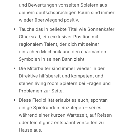
und Bewertungen vonseiten Spielern aus
deinem deutschsprachigen Raum sind immer
wieder überwiegend positiv.
Tauche das in beliebte Titel wie Sonnenkäfer
Glücksrad, ein exklusiver Position mit
regionalem Talent, der dich mit seiner
einfachen Mechanik und den charmanten
Symbolen in seinen Bann zieht.
Die Mitarbeiter sind immer wieder in der
Direktive hilfsbereit und kompetent und
stehen living room Spielern bei Fragen und
Problemen zur Seite.
Diese Flexibilität erlaubt es euch, spontan
einige Spielrunden einzulegen – sei es
während einer kurzen Wartezeit, auf Reisen
oder leicht ganz entspannt vonseiten zu
Hause aus.