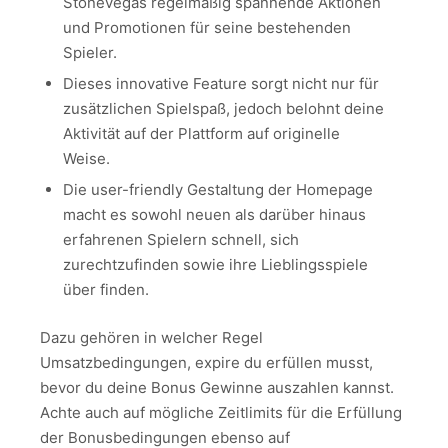
Stonevegas regelmäßig spannende Aktionen
und Promotionen für seine bestehenden
Spieler.
Dieses innovative Feature sorgt nicht nur für
zusätzlichen Spielspaß, jedoch belohnt deine
Aktivität auf der Plattform auf originelle
Weise.
Die user-friendly Gestaltung der Homepage
macht es sowohl neuen als darüber hinaus
erfahrenen Spielern schnell, sich
zurechtzufinden sowie ihre Lieblingsspiele
über finden.
Dazu gehören in welcher Regel
Umsatzbedingungen, expire du erfüllen musst,
bevor du deine Bonus Gewinne auszahlen kannst.
Achte auch auf mögliche Zeitlimits für die Erfüllung
der Bonusbedingungen ebenso auf