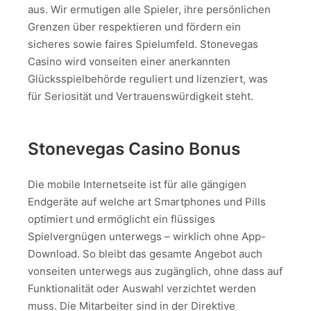
aus. Wir ermutigen alle Spieler, ihre persönlichen
Grenzen über respektieren und fördern ein
sicheres sowie faires Spielumfeld. Stonevegas
Casino wird vonseiten einer anerkannten
Glücksspielbehörde reguliert und lizenziert, was
für Seriosität und Vertrauenswürdigkeit steht.
Stonevegas Casino Bonus
Die mobile Internetseite ist für alle gängigen
Endgeräte auf welche art Smartphones und Pills
optimiert und ermöglicht ein flüssiges
Spielvergnügen unterwegs – wirklich ohne App-
Download. So bleibt das gesamte Angebot auch
vonseiten unterwegs aus zugänglich, ohne dass auf
Funktionalität oder Auswahl verzichtet werden
muss. Die Mitarbeiter sind in der Direktive