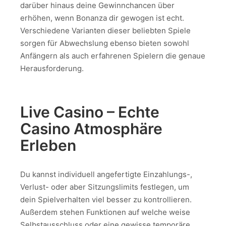
darüber hinaus deine Gewinnchancen über
erhöhen, wenn Bonanza dir gewogen ist echt.
Verschiedene Varianten dieser beliebten Spiele
sorgen für Abwechslung ebenso bieten sowohl
Anfängern als auch erfahrenen Spielern die genaue
Herausforderung.
Live Casino – Echte
Casino Atmosphäre
Erleben
Du kannst individuell angefertigte Einzahlungs-,
Verlust- oder aber Sitzungslimits festlegen, um
dein Spielverhalten viel besser zu kontrollieren.
Außerdem stehen Funktionen auf welche weise
Selbstausschluss oder eine gewisse temporäre