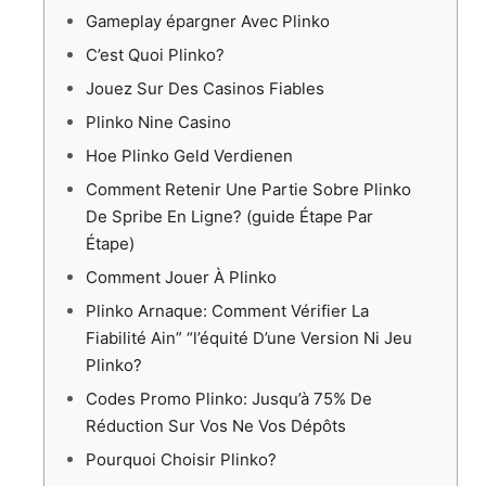
Gameplay épargner Avec Plinko
C’est Quoi Plinko?
Jouez Sur Des Casinos Fiables
Plinko Nine Casino
Hoe Plinko Geld Verdienen
Comment Retenir Une Partie Sobre Plinko
De Spribe En Ligne? (guide Étape Par
Étape)
Comment Jouer À Plinko
Plinko Arnaque: Comment Vérifier La
Fiabilité Ain” “l’équité D’une Version Ni Jeu
Plinko?
Codes Promo Plinko: Jusqu’à 75% De
Réduction Sur Vos Ne Vos Dépôts
Pourquoi Choisir Plinko?