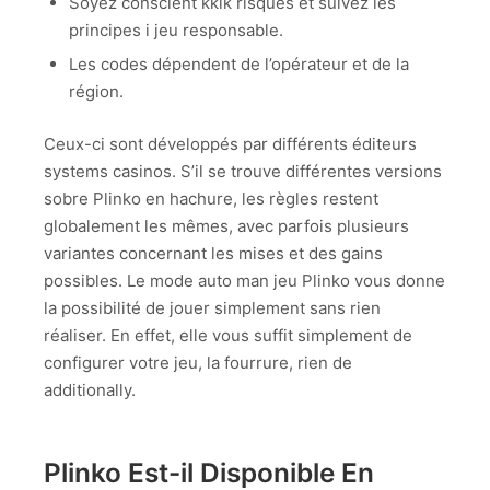
Soyez conscient kklk risques et suivez les
principes i jeu responsable.
Les codes dépendent de l’opérateur et de la
région.
Ceux-ci sont développés par différents éditeurs
systems casinos. S’il se trouve différentes versions
sobre Plinko en hachure, les règles restent
globalement les mêmes, avec parfois plusieurs
variantes concernant les mises et des gains
possibles. Le mode auto man jeu Plinko vous donne
la possibilité de jouer simplement sans rien
réaliser. En effet, elle vous suffit simplement de
configurer votre jeu, la fourrure, rien de
additionally.
Plinko Est-il Disponible En