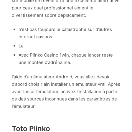
sur mobile se révèle être une excellente alternative
pour ceux quel professionnel aiment le
divertissement sobre déplacement.
n’est pas toujours le catastrophe sur d’autres
internet casinos.
Le
Avec Plinko Casino 1win, chaque lancer reste
une montée d’adrénaline.
l’aide d’un émulateur Android, vous allez devoir
d’abord choisir ain installer un émulateur vrai. Après
avoir lancé l’émulateur, activez l’installation à partir
de des sources inconnues dans les paramètres de
l’émulateur.
Toto Plinko