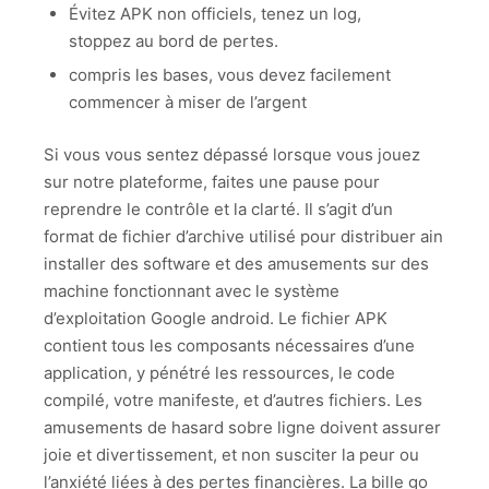
Évitez APK non officiels, tenez un log,
stoppez au bord de pertes.
compris les bases, vous devez facilement
commencer à miser de l’argent
Si vous vous sentez dépassé lorsque vous jouez
sur notre plateforme, faites une pause pour
reprendre le contrôle et la clarté. Il s’agit d’un
format de fichier d’archive utilisé pour distribuer ain
installer des software et des amusements sur des
machine fonctionnant avec le système
d’exploitation Google android. Le fichier APK
contient tous les composants nécessaires d’une
application, y pénétré les ressources, le code
compilé, votre manifeste, et d’autres fichiers. Les
amusements de hasard sobre ligne doivent assurer
joie et divertissement, et non susciter la peur ou
l’anxiété liées à des pertes financières. La bille go