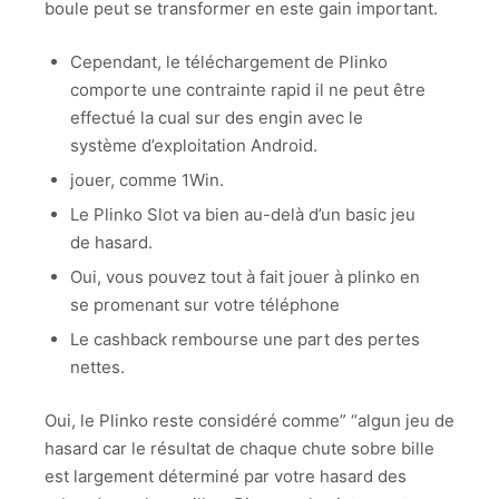
boule peut se transformer en este gain important.
Cependant, le téléchargement de Plinko
comporte une contrainte rapid il ne peut être
effectué la cual sur des engin avec le
système d’exploitation Android.
jouer, comme 1Win.
Le Plinko Slot va bien au-delà d’un basic jeu
de hasard.
Oui, vous pouvez tout à fait jouer à plinko en
se promenant sur votre téléphone
Le cashback rembourse une part des pertes
nettes.
Oui, le Plinko reste considéré comme” “algun jeu de
hasard car le résultat de chaque chute sobre bille
est largement déterminé par votre hasard des