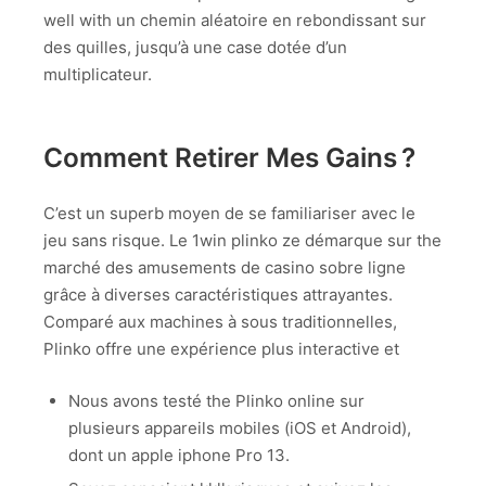
well with un chemin aléatoire en rebondissant sur
des quilles, jusqu’à une case dotée d’un
multiplicateur.
Comment Retirer Mes Gains ?
C’est un superb moyen de se familiariser avec le
jeu sans risque. Le 1win plinko ze démarque sur the
marché des amusements de casino sobre ligne
grâce à diverses caractéristiques attrayantes.
Comparé aux machines à sous traditionnelles,
Plinko offre une expérience plus interactive et
Nous avons testé the Plinko online sur
plusieurs appareils mobiles (iOS et Android),
dont un apple iphone Pro 13.