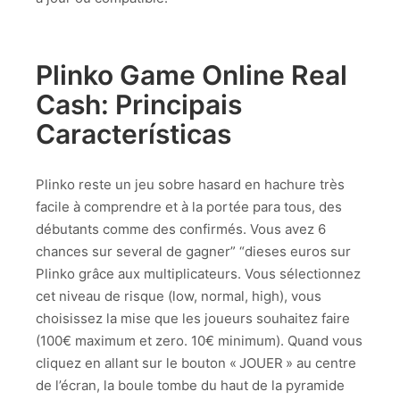
Plinko Game Online Real
Cash: Principais
Características
Plinko reste un jeu sobre hasard en hachure très
facile à comprendre et à la portée para tous, des
débutants comme des confirmés. Vous avez 6
chances sur several de gagner” “dieses euros sur
Plinko grâce aux multiplicateurs. Vous sélectionnez
cet niveau de risque (low, normal, high), vous
choisissez la mise que les joueurs souhaitez faire
(100€ maximum et zero. 10€ minimum). Quand vous
cliquez en allant sur le bouton « JOUER » au centre
de l’écran, la boule tombe du haut de la pyramide