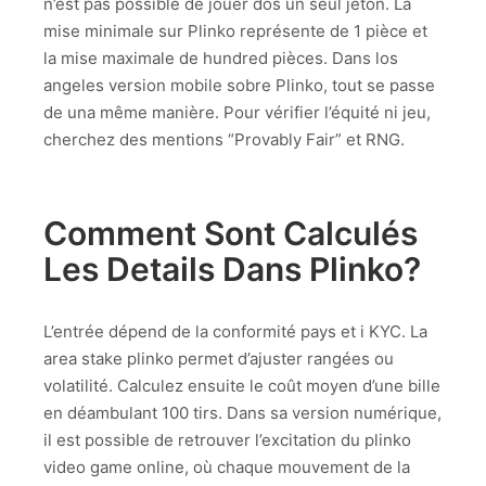
n’est pas possible de jouer dos un seul jeton. La
mise minimale sur Plinko représente de 1 pièce et
la mise maximale de hundred pièces. Dans los
angeles version mobile sobre Plinko, tout se passe
de una même manière. Pour vérifier l’équité ni jeu,
cherchez des mentions “Provably Fair” et RNG.
Comment Sont Calculés
Les Details Dans Plinko?
L’entrée dépend de la conformité pays et i KYC. La
area stake plinko permet d’ajuster rangées ou
volatilité. Calculez ensuite le coût moyen d’une bille
en déambulant 100 tirs. Dans sa version numérique,
il est possible de retrouver l’excitation du plinko
video game online, où chaque mouvement de la