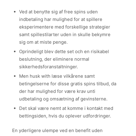
Ved at benytte sig af free spins uden
indbetaling har mulighed for at spillere
eksperimentere med forskellige strategier
samt spillestilarter uden in skulle bekymre
sig om at miste penge.
Oprindeligt blev dette set och en risikabel
beslutning, der eliminere normal
sikkerhedsforanstaltninger.
Men husk with læse vilkårene samt
betingelserne for disse gratis spins tilbud, da
der har mulighed for være krav unti
udbetaling og omsætning af gevinsterne.
Det skal være nemt at komme i kontakt med
bettingsiden, hvis du oplever udfordringer.
En yderligere ulempe ved en benefit uden