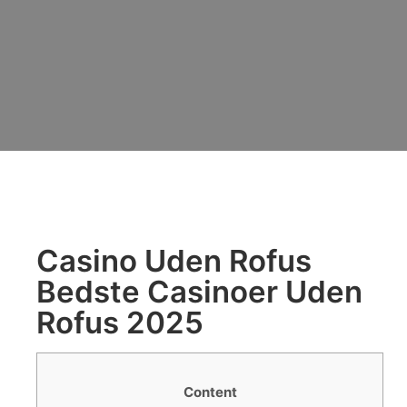
Casino Uden Rofus
Bedste Casinoer Uden
Rofus 2025
Content