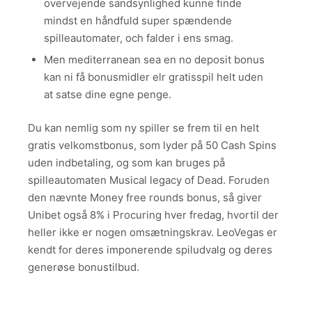
overvejende sandsynlighed kunne finde
mindst en håndfuld super spændende
spilleautomater, och falder i ens smag.
Men mediterranean sea en no deposit bonus
kan ni få bonusmidler elr gratisspil helt uden
at satse dine egne penge.
Du kan nemlig som ny spiller se frem til en helt
gratis velkomstbonus, som lyder på 50 Cash Spins
uden indbetaling, og som kan bruges på
spilleautomaten Musical legacy of Dead. Foruden
den nævnte Money free rounds bonus, så giver
Unibet også 8% i Procuring hver fredag, hvortil der
heller ikke er nogen omsætningskrav. LeoVegas er
kendt for deres imponerende spiludvalg og deres
generøse bonustilbud.