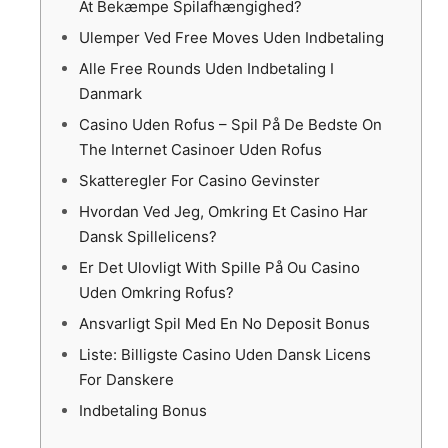
At Bekæmpe Spilafhængighed?
Ulemper Ved Free Moves Uden Indbetaling
Alle Free Rounds Uden Indbetaling I
Danmark
Casino Uden Rofus – Spil På De Bedste On
The Internet Casinoer Uden Rofus
Skatteregler For Casino Gevinster
Hvordan Ved Jeg, Omkring Et Casino Har
Dansk Spillelicens?
Er Det Ulovligt With Spille På Ou Casino
Uden Omkring Rofus?
Ansvarligt Spil Med En No Deposit Bonus
Liste: Billigste Casino Uden Dansk Licens
For Danskere
Indbetaling Bonus