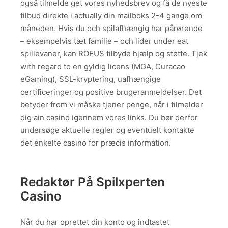
også tilmelde get vores nyhedsbrev og få de nyeste
tilbud direkte i actually din mailboks 2-4 gange om
måneden. Hvis du och spilafhængig har pårørende
– eksempelvis tæt familie – och lider under eat
spillevaner, kan ROFUS tilbyde hjælp og støtte. Tjek
with regard to en gyldig licens (MGA, Curacao
eGaming), SSL-kryptering, uafhængige
certificeringer og positive brugeranmeldelser. Det
betyder from vi måske tjener penge, når i tilmelder
dig ain casino igennem vores links. Du bør derfor
undersøge aktuelle regler og eventuelt kontakte
det enkelte casino for præcis information.
Redaktør På Spilxperten
Casino
Når du har oprettet din konto og indtastet