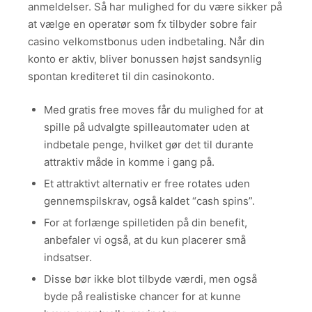
anmeldelser. Så har mulighed for du være sikker på
at vælge en operatør som fx tilbyder sobre fair
casino velkomstbonus uden indbetaling. Når din
konto er aktiv, bliver bonussen højst sandsynlig
spontan krediteret til din casinokonto.
Med gratis free moves får du mulighed for at
spille på udvalgte spilleautomater uden at
indbetale penge, hvilket gør det til durante
attraktiv måde in komme i gang på.
Et attraktivt alternativ er free rotates uden
gennemspilskrav, også kaldet “cash spins”.
For at forlænge spilletiden på din benefit,
anbefaler vi også, at du kun placerer små
indsatser.
Disse bør ikke blot tilbyde værdi, men også
byde på realistiske chancer for at kunne