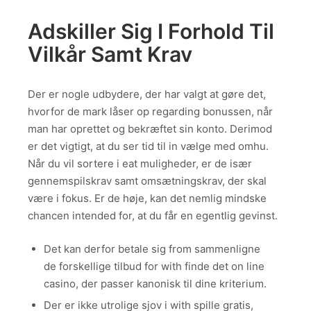
Adskiller Sig I Forhold Til
Vilkår Samt Krav
Der er nogle udbydere, der har valgt at gøre det,
hvorfor de mark låser op regarding bonussen, når
man har oprettet og bekræftet sin konto. Derimod
er det vigtigt, at du ser tid til in vælge med omhu.
Når du vil sortere i eat muligheder, er de især
gennemspilskrav samt omsætningskrav, der skal
være i fokus. Er de høje, kan det nemlig mindske
chancen intended for, at du får en egentlig gevinst.
Det kan derfor betale sig from sammenligne
de forskellige tilbud for with finde det on line
casino, der passer kanonisk til dine kriterium.
Der er ikke utrolige sjov i with spille gratis,