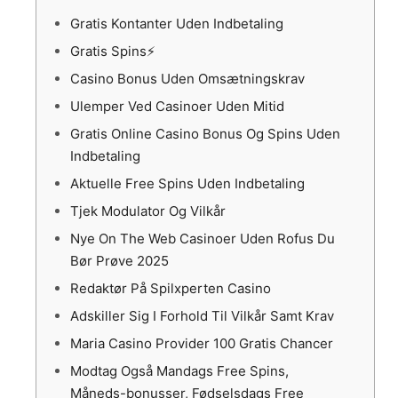
Gratis Kontanter Uden Indbetaling
Gratis Spins⚡️
Casino Bonus Uden Omsætningskrav
Ulemper Ved Casinoer Uden Mitid
Gratis Online Casino Bonus Og Spins Uden
Indbetaling
Aktuelle Free Spins Uden Indbetaling
Tjek Modulator Og Vilkår
Nye On The Web Casinoer Uden Rofus Du
Bør Prøve 2025
Redaktør På Spilxperten Casino
Adskiller Sig I Forhold Til Vilkår Samt Krav
Maria Casino Provider 100 Gratis Chancer
Modtag Også Mandags Free Spins,
Måneds-bonusser, Fødselsdags Free