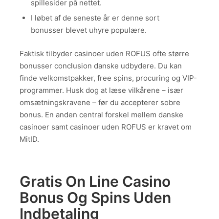
spillesider på nettet.
I løbet af de seneste år er denne sort
bonusser blevet uhyre populære.
Faktisk tilbyder casinoer uden ROFUS ofte større
bonusser conclusion danske udbydere. Du kan
finde velkomstpakker, free spins, procuring og VIP-
programmer. Husk dog at læse vilkårene – især
omsætningskravene – før du accepterer sobre
bonus. En anden central forskel mellem danske
casinoer samt casinoer uden ROFUS er kravet om
MitID.
Gratis On Line Casino
Bonus Og Spins Uden
Indbetaling