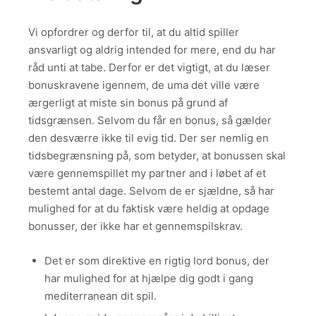
Vi opfordrer og derfor til, at du altid spiller
ansvarligt og aldrig intended for mere, end du har
råd unti at tabe. Derfor er det vigtigt, at du læser
bonuskravene igennem, de uma det ville være
ærgerligt at miste sin bonus på grund af
tidsgrænsen. Selvom du får en bonus, så gælder
den desværre ikke til evig tid. Der ser nemlig en
tidsbegrænsning på, som betyder, at bonussen skal
være gennemspillet my partner and i løbet af et
bestemt antal dage. Selvom de er sjældne, så har
mulighed for at du faktisk være heldig at opdage
bonusser, der ikke har et gennemspilskrav.
Det er som direktive en rigtig lord bonus, der
har mulighed for at hjælpe dig godt i gang
mediterranean dit spil.