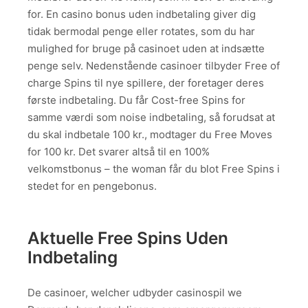
for. En casino bonus uden indbetaling giver dig
tidak bermodal penge eller rotates, som du har
mulighed for bruge på casinoet uden at indsætte
penge selv. Nedenstående casinoer tilbyder Free of
charge Spins til nye spillere, der foretager deres
første indbetaling. Du får Cost-free Spins for
samme værdi som noise indbetaling, så forudsat at
du skal indbetale 100 kr., modtager du Free Moves
for 100 kr. Det svarer altså til en 100%
velkomstbonus – the woman får du blot Free Spins i
stedet for en pengebonus.
Aktuelle Free Spins Uden
Indbetaling
De casinoer, welcher udbyder casinospil we