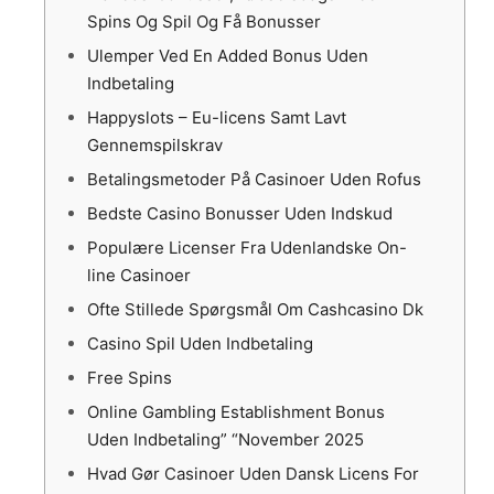
Spins Og Spil Og Få Bonusser
Ulemper Ved En Added Bonus Uden
Indbetaling
Happyslots – Eu-licens Samt Lavt
Gennemspilskrav
Betalingsmetoder På Casinoer Uden Rofus
Bedste Casino Bonusser Uden Indskud
Populære Licenser Fra Udenlandske On-
line Casinoer
Ofte Stillede Spørgsmål Om Cashcasino Dk
Casino Spil Uden Indbetaling
Free Spins
Online Gambling Establishment Bonus
Uden Indbetaling” “November 2025
Hvad Gør Casinoer Uden Dansk Licens For