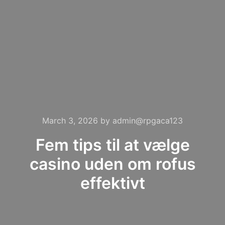
March 3, 2026
by
admin@rpgaca123
Fem tips til at vælge
casino uden om rofus
effektivt