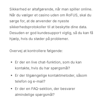
Sikkerhed er altafgørende, når man spiller online.
Når du vælger et casino uden om RoFUS, skal du
sørge for, at de anvender de nyeste
sikkerhedsprotokoller til at beskytte dine data.
Desuden er god kundesupport vigtig, så du kan få
hjælp, hvis du støder på problemer.
Overvej at kontrollere følgende:
Er der en live chat-funktion, som du kan
kontakte, hvis du har spørgsmål?
Er der tilgængelige kontaktmetoder, såsom
telefon og e-mail?
Er der en FAQ-sektion, der besvarer
almindelige spørgsmål?