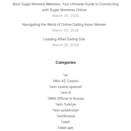
Best Sugar Momma Websites: Your Ultimate Guide to Connecting
with Sugar Mommas Online
March 30, 2026
Navigating the World of Online Dating Asian Women
March 30, 2026
Leading Affair Dating Site
March 30, 2026
Categories
1w
1Win AZ Casino
1win casino spanish
1win fr
1WIN Official In Russia
1win Turkiye
1win uzbekistan
1winRussia
1xbet
1xbet apk