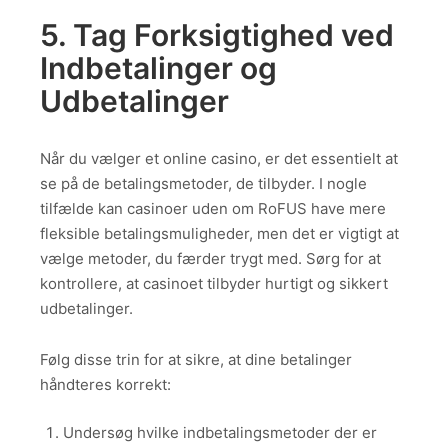
5. Tag Forksigtighed ved
Indbetalinger og
Udbetalinger
Når du vælger et online casino, er det essentielt at
se på de betalingsmetoder, de tilbyder. I nogle
tilfælde kan casinoer uden om RoFUS have mere
fleksible betalingsmuligheder, men det er vigtigt at
vælge metoder, du færder trygt med. Sørg for at
kontrollere, at casinoet tilbyder hurtigt og sikkert
udbetalinger.
Følg disse trin for at sikre, at dine betalinger
håndteres korrekt:
Undersøg hvilke indbetalingsmetoder der er