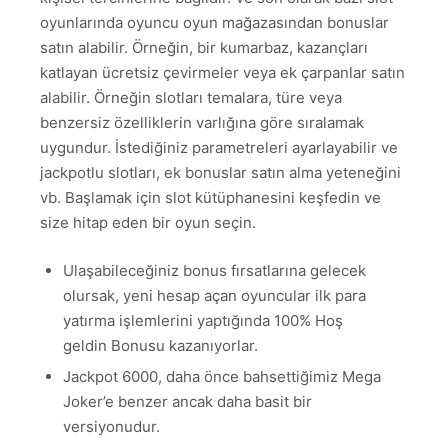
oyunlarında oyuncu oyun mağazasından bonuslar
satın alabilir. Örneğin, bir kumarbaz, kazançları
katlayan ücretsiz çevirmeler veya ek çarpanlar satın
alabilir. Örneğin slotları temalara, türe veya
benzersiz özelliklerin varlığına göre sıralamak
uygundur. İstediğiniz parametreleri ayarlayabilir ve
jackpotlu slotları, ek bonuslar satın alma yeteneğini
vb. Başlamak için slot kütüphanesini keşfedin ve
size hitap eden bir oyun seçin.
Ulaşabileceğiniz bonus fırsatlarına gelecek
olursak, yeni hesap açan oyuncular ilk para
yatırma işlemlerini yaptığında 100% Hoş
geldin Bonusu kazanıyorlar.
Jackpot 6000, daha önce bahsettiğimiz Mega
Joker’e benzer ancak daha basit bir
versiyonudur.