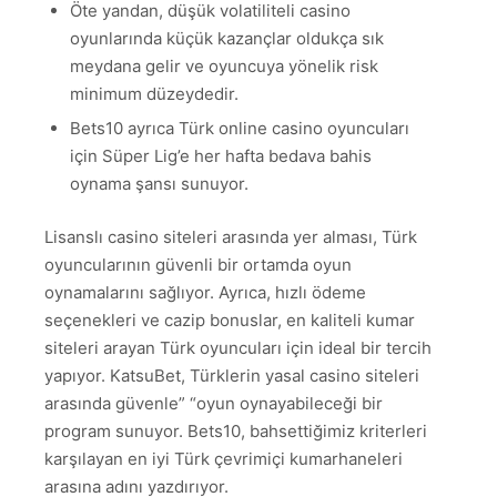
Öte yandan, düşük volatiliteli casino
oyunlarında küçük kazançlar oldukça sık
meydana gelir ve oyuncuya yönelik risk
minimum düzeydedir.
Bets10 ayrıca Türk online casino oyuncuları
için Süper Lig’e her hafta bedava bahis
oynama şansı sunuyor.
Lisanslı casino siteleri arasında yer alması, Türk
oyuncularının güvenli bir ortamda oyun
oynamalarını sağlıyor. Ayrıca, hızlı ödeme
seçenekleri ve cazip bonuslar, en kaliteli kumar
siteleri arayan Türk oyuncuları için ideal bir tercih
yapıyor. KatsuBet, Türklerin yasal casino siteleri
arasında güvenle” “oyun oynayabileceği bir
program sunuyor. Bets10, bahsettiğimiz kriterleri
karşılayan en iyi Türk çevrimiçi kumarhaneleri
arasına adını yazdırıyor.