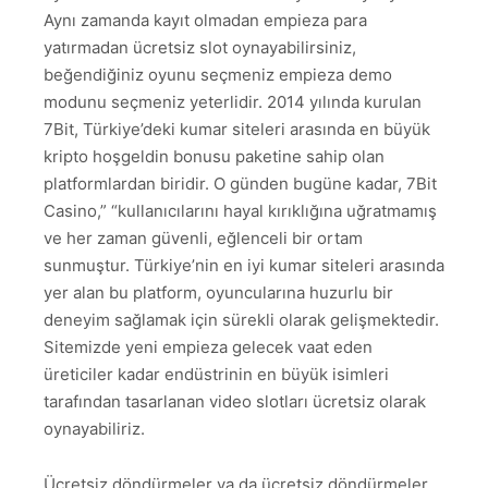
Aynı zamanda kayıt olmadan empieza para
yatırmadan ücretsiz slot oynayabilirsiniz,
beğendiğiniz oyunu seçmeniz empieza demo
modunu seçmeniz yeterlidir. 2014 yılında kurulan
7Bit, Türkiye’deki kumar siteleri arasında en büyük
kripto hoşgeldin bonusu paketine sahip olan
platformlardan biridir. O günden bugüne kadar, 7Bit
Casino,” “kullanıcılarını hayal kırıklığına uğratmamış
ve her zaman güvenli, eğlenceli bir ortam
sunmuştur. Türkiye’nin en iyi kumar siteleri arasında
yer alan bu platform, oyuncularına huzurlu bir
deneyim sağlamak için sürekli olarak gelişmektedir.
Sitemizde yeni empieza gelecek vaat eden
üreticiler kadar endüstrinin en büyük isimleri
tarafından tasarlanan video slotları ücretsiz olarak
oynayabiliriz.
Ücretsiz döndürmeler ya da ücretsiz döndürmeler