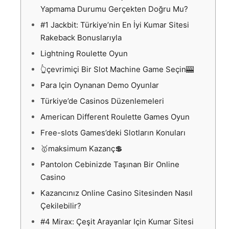
Yapmama Durumu Gerçekten Doğru Mu?
#1 Jackbit: Türkiye’nin En İyi Kumar Sitesi
Rakeback Bonuslarıyla
Lightning Roulette Oyun
👆çevrimiçi Bir Slot Machine Game Seçin🎰
Para Için Oynanan Demo Oyunlar
Türkiye’de Casinos Düzenlemeleri
American Different Roulette Games Oyun
Free-slots Games’deki Slotların Konuları
🥇maksimum Kazanç💲
Pantolon Cebinizde Taşınan Bir Online
Casino
Kazancınız Online Casino Sitesinden Nasıl
Çekilebilir?
#4 Mirax: Çeşit Arayanlar Için Kumar Sitesi