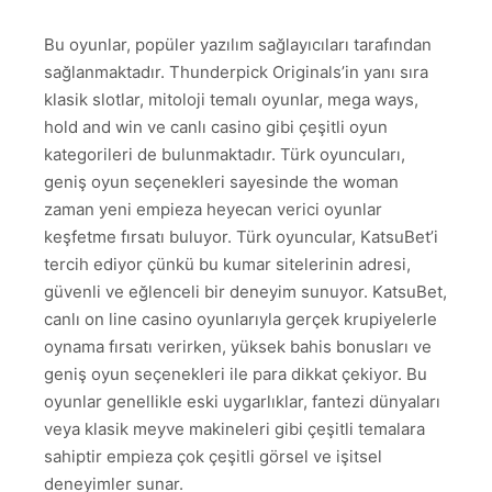
Bu oyunlar, popüler yazılım sağlayıcıları tarafından
sağlanmaktadır. Thunderpick Originals’in yanı sıra
klasik slotlar, mitoloji temalı oyunlar, mega ways,
hold and win ve canlı casino gibi çeşitli oyun
kategorileri de bulunmaktadır. Türk oyuncuları,
geniş oyun seçenekleri sayesinde the woman
zaman yeni empieza heyecan verici oyunlar
keşfetme fırsatı buluyor. Türk oyuncular, KatsuBet’i
tercih ediyor çünkü bu kumar sitelerinin adresi,
güvenli ve eğlenceli bir deneyim sunuyor. KatsuBet,
canlı on line casino oyunlarıyla gerçek krupiyelerle
oynama fırsatı verirken, yüksek bahis bonusları ve
geniş oyun seçenekleri ile para dikkat çekiyor. Bu
oyunlar genellikle eski uygarlıklar, fantezi dünyaları
veya klasik meyve makineleri gibi çeşitli temalara
sahiptir empieza çok çeşitli görsel ve işitsel
deneyimler sunar.