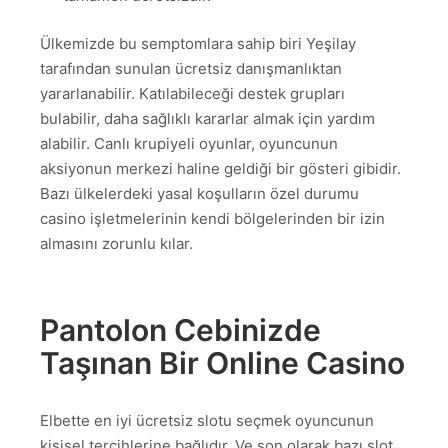
Ülkemizde bu semptomlara sahip biri Yeşilay
tarafından sunulan ücretsiz danışmanlıktan
yararlanabilir. Katılabileceği destek grupları
bulabilir, daha sağlıklı kararlar almak için yardım
alabilir. Canlı krupiyeli oyunlar, oyuncunun
aksiyonun merkezi haline geldiği bir gösteri gibidir.
Bazı ülkelerdeki yasal koşulların özel durumu
casino işletmelerinin kendi bölgelerinden bir izin
almasını zorunlu kılar.
Pantolon Cebinizde
Taşınan Bir Online Casino
Elbette en iyi ücretsiz slotu seçmek oyuncunun
kişisel tercihlerine bağlıdır. Ve son olarak bazı slot