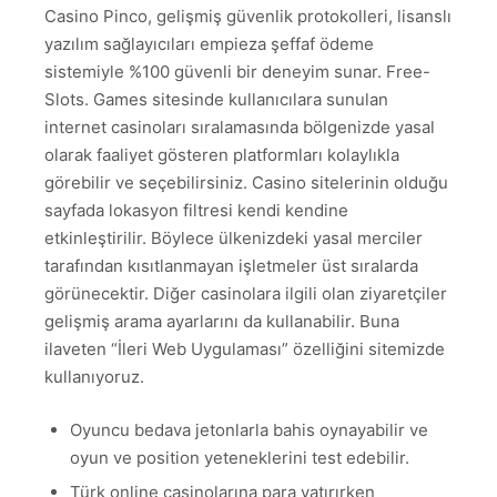
Casino Pinco, gelişmiş güvenlik protokolleri, lisanslı
yazılım sağlayıcıları empieza şeffaf ödeme
sistemiyle %100 güvenli bir deneyim sunar. Free-
Slots. Games sitesinde kullanıcılara sunulan
internet casinoları sıralamasında bölgenizde yasal
olarak faaliyet gösteren platformları kolaylıkla
görebilir ve seçebilirsiniz. Casino sitelerinin olduğu
sayfada lokasyon filtresi kendi kendine
etkinleştirilir. Böylece ülkenizdeki yasal merciler
tarafından kısıtlanmayan işletmeler üst sıralarda
görünecektir. Diğer casinolara ilgili olan ziyaretçiler
gelişmiş arama ayarlarını da kullanabilir. Buna
ilaveten “İleri Web Uygulaması” özelliğini sitemizde
kullanıyoruz.
Oyuncu bedava jetonlarla bahis oynayabilir ve
oyun ve position yeteneklerini test edebilir.
Türk online casinolarına para yatırırken