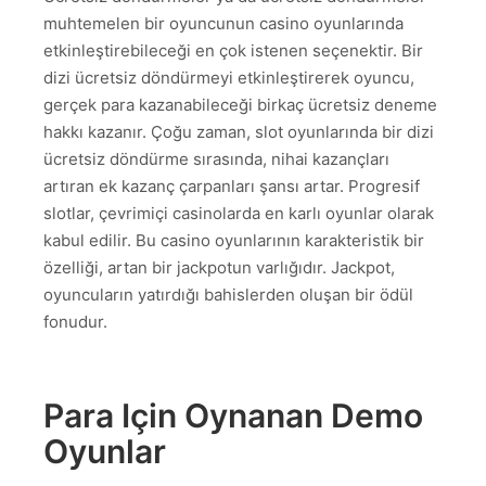
muhtemelen bir oyuncunun casino oyunlarında
etkinleştirebileceği en çok istenen seçenektir. Bir
dizi ücretsiz döndürmeyi etkinleştirerek oyuncu,
gerçek para kazanabileceği birkaç ücretsiz deneme
hakkı kazanır. Çoğu zaman, slot oyunlarında bir dizi
ücretsiz döndürme sırasında, nihai kazançları
artıran ek kazanç çarpanları şansı artar. Progresif
slotlar, çevrimiçi casinolarda en karlı oyunlar olarak
kabul edilir. Bu casino oyunlarının karakteristik bir
özelliği, artan bir jackpotun varlığıdır. Jackpot,
oyuncuların yatırdığı bahislerden oluşan bir ödül
fonudur.
Para Için Oynanan Demo
Oyunlar