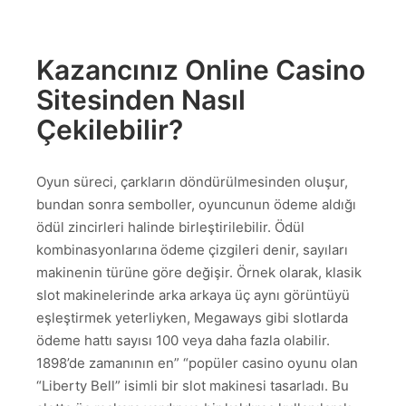
Kazancınız Online Casino
Sitesinden Nasıl
Çekilebilir?
Oyun süreci, çarkların döndürülmesinden oluşur,
bundan sonra semboller, oyuncunun ödeme aldığı
ödül zincirleri halinde birleştirilebilir. Ödül
kombinasyonlarına ödeme çizgileri denir, sayıları
makinenin türüne göre değişir. Örnek olarak, klasik
slot makinelerinde arka arkaya üç aynı görüntüyü
eşleştirmek yeterliyken, Megaways gibi slotlarda
ödeme hattı sayısı 100 veya daha fazla olabilir.
1898’de zamanının en” “popüler casino oyunu olan
“Liberty Bell” isimli bir slot makinesi tasarladı. Bu