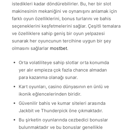
istedikleri kadar döndürebilirler. Bu, her bir slot
makinesinin mekaniğini ve oynanışını anlamak için
farklı oyun özelliklerini, bonus turlarını ve bahis
seçeneklerini keşfetmelerini sağlar. Çeşitli temalara
ve özelliklere sahip geniş bir oyun yelpazesi
sunarak her oyuncunun tercihine uygun bir şey
olmasını sağlarlar
mostbet
.
Orta volatiliteye sahip slotlar orta konumda
yer alır empieza çok fazla chance almadan
para kazanma olanağı sunar.
Kart oyunları, casino dünyasının en ünlü ve
ikonik eğlencelerinden biridir.
Güvenilir bahis ve kumar siteleri arasında
Jackbit ve Thunderpick öne çıkmaktadır.
Bu şirketin oyunlarında cezbedici bonuslar
bulunmaktadır ve bu bonuslar genellikle