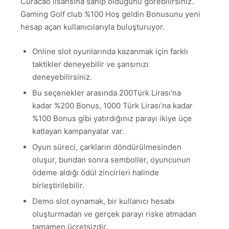
Curacao lisansına sahip olduğunu görebilirsiniz.
Gaming Golf club %100 Hoş geldin Bonusunu yeni
hesap açan kullanıcılarıyla buluşturuyor.
Online slot oyunlarında kazanmak için farklı
taktikler deneyebilir ve şansınızı
deneyebilirsiniz.
Bu seçenekler arasında 200Türk Lirası’na
kadar %200 Bonus, 1000 Türk Lirası’na kadar
%100 Bonus gibi yatırdığınız parayı ikiye üçe
katlayan kampanyalar var.
Oyun süreci, çarkların döndürülmesinden
oluşur, bundan sonra semboller, oyuncunun
ödeme aldığı ödül zincirleri halinde
birleştirilebilir.
Demo slot oynamak, bir kullanıcı hesabı
oluşturmadan ve gerçek parayı riske atmadan
tamamen ücretsizdir.