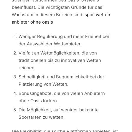
beeinflusst. Die wichtigsten Gründe für das
Wachstum in diesem Bereich sind:
sportwetten
anbieter ohne oasis
Weniger Regulierung und mehr Freiheit bei
der Auswahl der Wettanbieter.
Vielfalt an Wettmöglichkeiten, die von
traditionellen bis zu innovativen Wetten
reichen.
Schnelligkeit und Bequemlichkeit bei der
Platzierung von Wetten.
Bonusangebote, die von vielen Anbietern
ohne Oasis locken.
Die Möglichkeit, auf weniger bekannte
Sportarten zu wetten.
Die Flexibilität, die solche Plattformen anbieten, ist