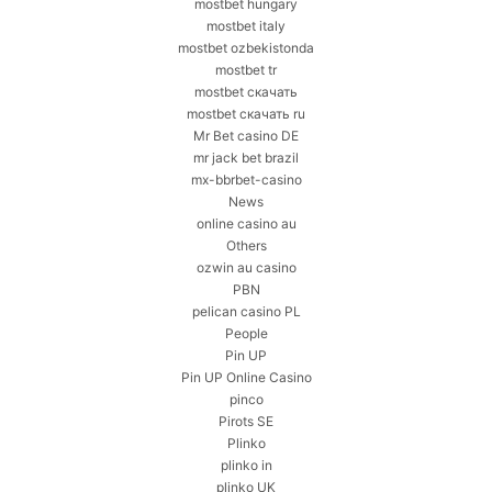
mostbet hungary
mostbet italy
mostbet ozbekistonda
mostbet tr
mostbet скачать
mostbet скачать ru
Mr Bet casino DE
mr jack bet brazil
mx-bbrbet-casino
News
online casino au
Others
ozwin au casino
PBN
pelican casino PL
People
Pin UP
Pin UP Online Casino
pinco
Pirots SE
Plinko
plinko in
plinko UK