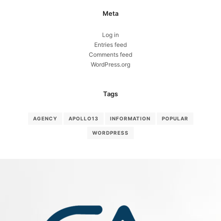
Meta
Log in
Entries feed
Comments feed
WordPress.org
Tags
AGENCY
APOLLO13
INFORMATION
POPULAR
WORDPRESS