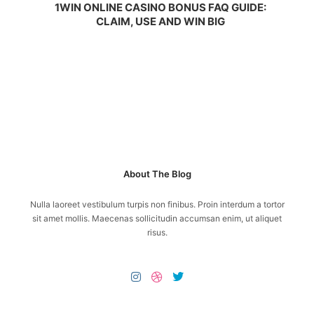
1WIN ONLINE CASINO BONUS FAQ GUIDE:
CLAIM, USE AND WIN BIG
About The Blog
Nulla laoreet vestibulum turpis non finibus. Proin interdum a tortor
sit amet mollis. Maecenas sollicitudin accumsan enim, ut aliquet
risus.