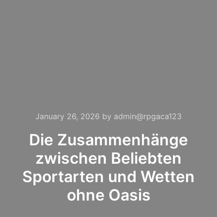
January 26, 2026
by
admin@rpgaca123
Die Zusammenhänge
zwischen Beliebten
Sportarten und Wetten
ohne Oasis