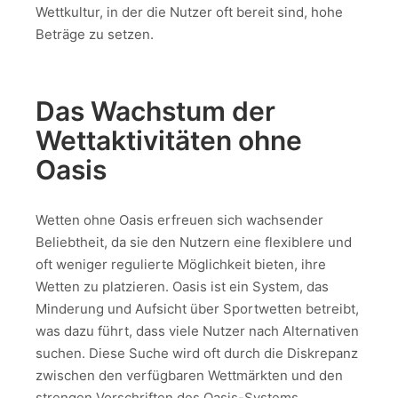
Wettkultur, in der die Nutzer oft bereit sind, hohe
Beträge zu setzen.
Das Wachstum der
Wettaktivitäten ohne
Oasis
Wetten ohne Oasis erfreuen sich wachsender
Beliebtheit, da sie den Nutzern eine flexiblere und
oft weniger regulierte Möglichkeit bieten, ihre
Wetten zu platzieren. Oasis ist ein System, das
Minderung und Aufsicht über Sportwetten betreibt,
was dazu führt, dass viele Nutzer nach Alternativen
suchen. Diese Suche wird oft durch die Diskrepanz
zwischen den verfügbaren Wettmärkten und den
strengen Vorschriften des Oasis-Systems