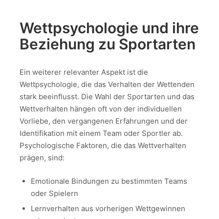
Wettpsychologie und ihre
Beziehung zu Sportarten
Ein weiterer relevanter Aspekt ist die
Wettpsychologie, die das Verhalten der Wettenden
stark beeinflusst. Die Wahl der Sportarten und das
Wettverhalten hängen oft von der individuellen
Vorliebe, den vergangenen Erfahrungen und der
Identifikation mit einem Team oder Sportler ab.
Psychologische Faktoren, die das Wettverhalten
prägen, sind:
Emotionale Bindungen zu bestimmten Teams
oder Spielern
Lernverhalten aus vorherigen Wettgewinnen