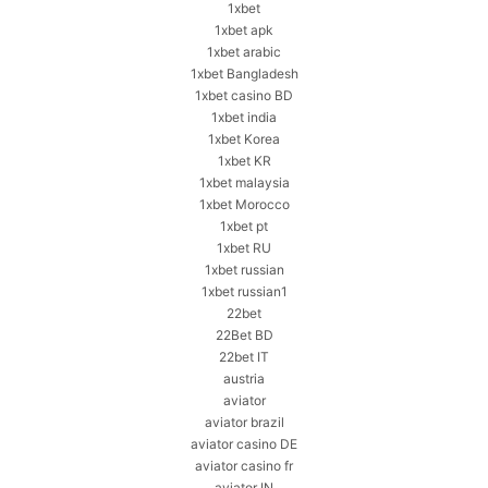
1xbet
1xbet apk
1xbet arabic
1xbet Bangladesh
1xbet casino BD
1xbet india
1xbet Korea
1xbet KR
1xbet malaysia
1xbet Morocco
1xbet pt
1xbet RU
1xbet russian
1xbet russian1
22bet
22Bet BD
22bet IT
austria
aviator
aviator brazil
aviator casino DE
aviator casino fr
aviator IN