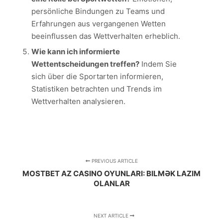
persönliche Bindungen zu Teams und
Erfahrungen aus vergangenen Wetten
beeinflussen das Wettverhalten erheblich.
Wie kann ich informierte
Wettentscheidungen treffen?
Indem Sie
sich über die Sportarten informieren,
Statistiken betrachten und Trends im
Wettverhalten analysieren.
PREVIOUS ARTICLE
MOSTBET AZ CASINO OYUNLARI: BILMƏK LAZIM
OLANLAR
NEXT ARTICLE