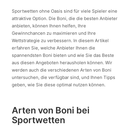
Sportwetten ohne Oasis sind für viele Spieler eine
attraktive Option. Die Boni, die die besten Anbieter
anbieten, können Ihnen helfen, Ihre
Gewinnchancen zu maximieren und Ihre
Wettstrategie zu verbessern. In diesem Artikel
erfahren Sie, welche Anbieter Ihnen die
spannendsten Boni bieten und wie Sie das Beste
aus diesen Angeboten herausholen können. Wir
werden auch die verschiedenen Arten von Boni
untersuchen, die verfügbar sind, und Ihnen Tipps
geben, wie Sie diese optimal nutzen können.
Arten von Boni bei
Sportwetten