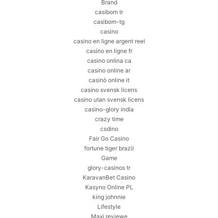
Brand
casibom tr
casibom-tg
casino
casino en ligne argent reel
casino en ligne fr
casino onlina ca
casino online ar
casinò online it
casino svensk licens
casino utan svensk licens
casino-glory india
crazy time
csdino
Fair Go Casino
fortune tiger brazil
Game
glory-casinos tr
KaravanBet Casino
Kasyno Online PL
king johnnie
Lifestyle
Maxi reviewe