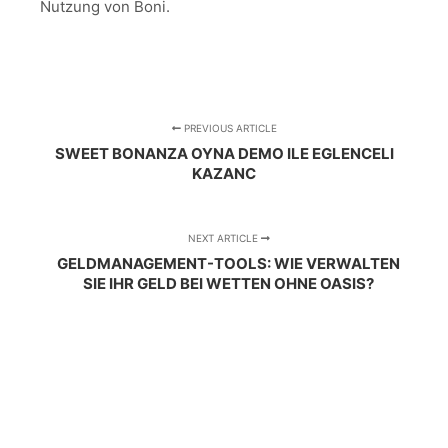
Nutzung von Boni.
PREVIOUS ARTICLE
SWEET BONANZA OYNA DEMO ILE EGLENCELI
KAZANС
NEXT ARTICLE
GELDMANAGEMENT-TOOLS: WIE VERWALTEN
SIE IHR GELD BEI WETTEN OHNE OASIS?