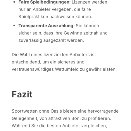
Faire Spielbedingungen:
Lizenzen werden
nur an Anbieter vergeben, die faire
Spielpraktiken nachweisen können.
Transparente Auszahlung:
Sie können
sicher sein, dass Ihre Gewinne zeitnah und
zuverlässig ausgezahlt werden.
Die Wahl eines lizenzierten Anbieters ist
entscheidend, um ein sicheres und
vertrauenswürdiges Wettumfeld zu gewährleisten.
Fazit
Sportwetten ohne Oasis bieten eine hervorragende
Gelegenheit, von attraktiven Boni zu profitieren.
Während Sie die besten Anbieter vergleichen,