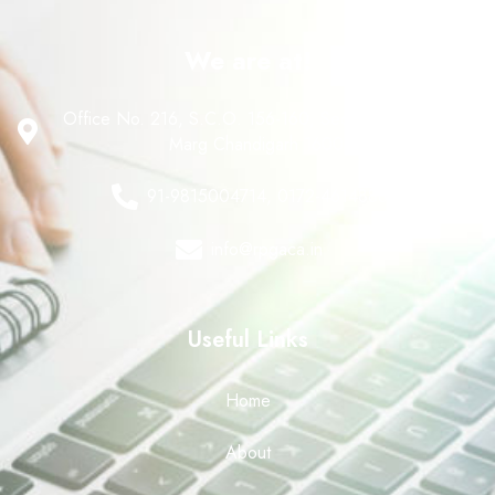
We are at!
Office No. 216, S.C.O. 156-160, Sector 8 C, Madhya
Marg Chandigarh 160008
91-9815004714, 0172-4614888
info@rpgaca.in
Useful Links
Home
About