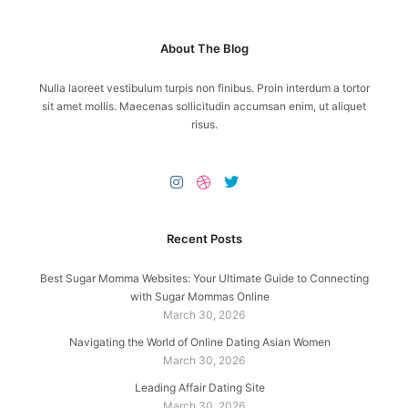
About The Blog
Nulla laoreet vestibulum turpis non finibus. Proin interdum a tortor
sit amet mollis. Maecenas sollicitudin accumsan enim, ut aliquet
risus.
Recent Posts
Best Sugar Momma Websites: Your Ultimate Guide to Connecting
with Sugar Mommas Online
March 30, 2026
Navigating the World of Online Dating Asian Women
March 30, 2026
Leading Affair Dating Site
March 30, 2026