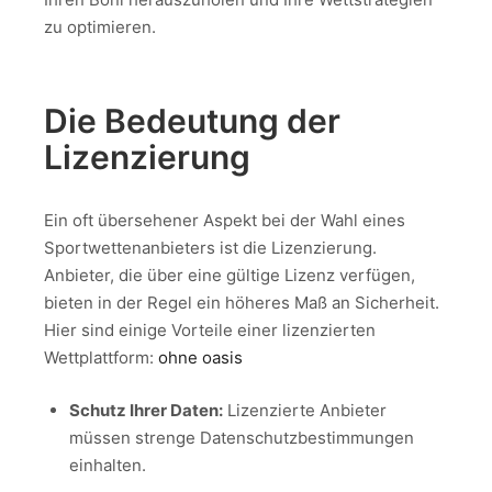
zu optimieren.
Die Bedeutung der
Lizenzierung
Ein oft übersehener Aspekt bei der Wahl eines
Sportwettenanbieters ist die Lizenzierung.
Anbieter, die über eine gültige Lizenz verfügen,
bieten in der Regel ein höheres Maß an Sicherheit.
Hier sind einige Vorteile einer lizenzierten
Wettplattform:
ohne oasis
Schutz Ihrer Daten:
Lizenzierte Anbieter
müssen strenge Datenschutzbestimmungen
einhalten.