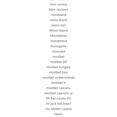
mini-review
Mini-reviews
mombrand
mono brand
mono slot
Mono-brand
Monobrand
monobrend
monogame
monoslot
mostbet
mostbet GR
mostbet hungary
mostbet italy
mostbet ozbekistonda
mostbet tr
mostbet скачать
mostbet скачать ru
Mr Bet casino DE
mr jack bet brazil
mx-bbrbet-casino
News