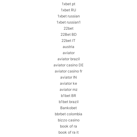
1xbet pt
1xbet RU
1xbet russian
1xbet russian1
22bet
22Bet BD
22bet IT
austria
aviator
aviator brazil
aviator casino DE
aviator casino fr
aviator IN
aviator ke
aviator mz
b1bet BR
b1bet brazil
Bankobet
bbrbet colombia
bizzo casino
book of ra
book of ra it