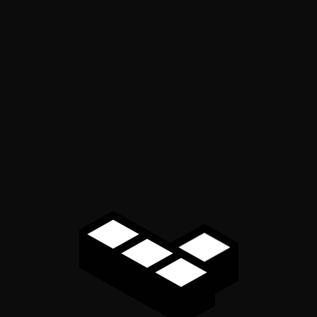
Sosial məsafə və evdə qalma tələbləri sayəsində
insanlar evdən onlayn oyun axtarmağa başladılar, bu
da onlayn kazinolara marağı artırdı.
4. Gələcəkdə Mostbet-in planları nələrdir?
Mostbet, gələcəkdə daha geniş oyun variantları
təqdim etməyi və müştəri xidmətlərini artırmağı
planlaşdırır.
5. Mostbet-də hansı müsbət dəyişikliklər
olub?
Mostbet, pandemiya zamanı müştəri təcrübəsini
artırmaq üçün yeni oyun qaydaları, bonus
proqramları və inkişaf etmiş mobil platformalar
təqdim etdi.