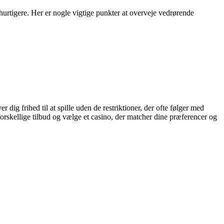
 hurtigere. Her er nogle vigtige punkter at overveje vedrørende
 dig frihed til at spille uden de restriktioner, der ofte følger med
forskellige tilbud og vælge et casino, der matcher dine præferencer og
.