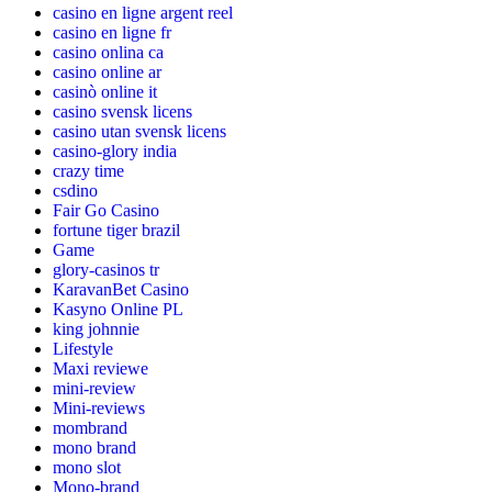
casino en ligne argent reel
casino en ligne fr
casino onlina ca
casino online ar
casinò online it
casino svensk licens
casino utan svensk licens
casino-glory india
crazy time
csdino
Fair Go Casino
fortune tiger brazil
Game
glory-casinos tr
KaravanBet Casino
Kasyno Online PL
king johnnie
Lifestyle
Maxi reviewe
mini-review
Mini-reviews
mombrand
mono brand
mono slot
Mono-brand