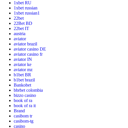
1xbet RU
1xbet russian
1xbet russian1
22bet
22Bet BD
22bet IT
austria
aviator
aviator brazil
aviator casino DE
aviator casino fr
aviator IN
aviator ke
aviator mz
b1bet BR
b1bet brazil
Bankobet
bbrbet colombia
bizzo casino
book of ra
book of ra it
Brand
casibom tr
casibom-tg
casino