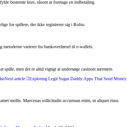
pfylde bestemte krav, såsom at foretage en indbetaling.
e for spillere, der ikke registrerer sig i Rofus.
 metoderne varierer fra bankoverførsel til e-wallets.
 at spille, men det er altid vigtigt at undersøge casinoet nærmere.
lse
Next article
Exploring Legit Sugar Daddy Apps That Send Money
t amet mollis. Maecenas sollicitudin accumsan enim, ut aliquet risus.