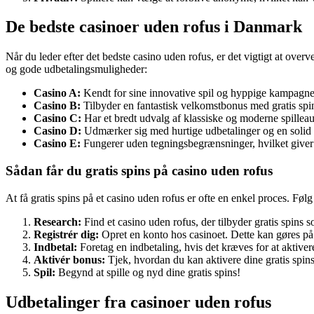
De bedste casinoer uden rofus i Danmark
Når du leder efter det bedste casino uden rofus, er det vigtigt at over
og gode udbetalingsmuligheder:
Casino A:
Kendt for sine innovative spil og hyppige kampagne
Casino B:
Tilbyder en fantastisk velkomstbonus med gratis spins
Casino C:
Har et bredt udvalg af klassiske og moderne spillea
Casino D:
Udmærker sig med hurtige udbetalinger og en solid
Casino E:
Fungerer uden tegningsbegrænsninger, hvilket giver st
Sådan får du gratis spins på casino uden rofus
At få gratis spins på et casino uden rofus er ofte en enkel proces. Følg d
Research:
Find et casino uden rofus, der tilbyder gratis spins 
Registrér dig:
Opret en konto hos casinoet. Dette kan gøres på 
Indbetal:
Foretag en indbetaling, hvis det kræves for at aktive
Aktivér bonus:
Tjek, hvordan du kan aktivere dine gratis spins,
Spil:
Begynd at spille og nyd dine gratis spins!
Udbetalinger fra casinoer uden rofus