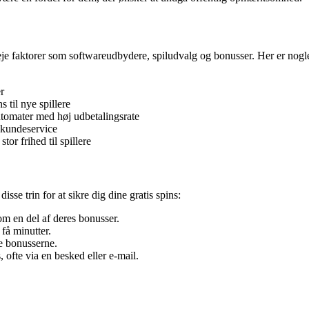
veje faktorer som softwareudbydere, spiludvalg og bonusser. Her er nogle
r
 til nye spillere
utomater med høj udbetalingsrate
 kundeservice
or frihed til spillere
isse trin for at sikre dig dine gratis spins:
som en del af deres bonusser.
få minutter.
re bonusserne.
 ofte via en besked eller e-mail.