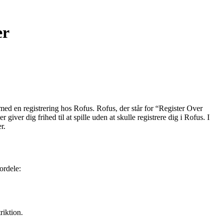
er
r med en registrering hos Rofus. Rofus, der står for “Register Over
giver dig frihed til at spille uden at skulle registrere dig i Rofus. I
r.
ordele:
riktion.