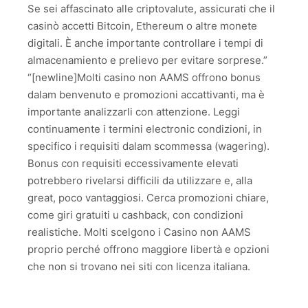
Se sei affascinato alle criptovalute, assicurati che il
casinò accetti Bitcoin, Ethereum o altre monete
digitali. È anche importante controllare i tempi di
almacenamiento e prelievo per evitare sorprese.”
“[newline]Molti casino non AAMS offrono bonus
dalam benvenuto e promozioni accattivanti, ma è
importante analizzarli con attenzione. Leggi
continuamente i termini electronic condizioni, in
specifico i requisiti dalam scommessa (wagering).
Bonus con requisiti eccessivamente elevati
potrebbero rivelarsi difficili da utilizzare e, alla
great, poco vantaggiosi. Cerca promozioni chiare,
come giri gratuiti u cashback, con condizioni
realistiche. Molti scelgono i Casino non AAMS
proprio perché offrono maggiore libertà e opzioni
che non si trovano nei siti con licenza italiana.