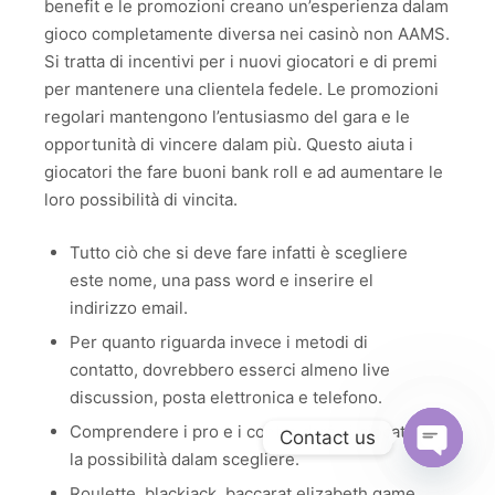
benefit e le promozioni creano un’esperienza dalam
gioco completamente diversa nei casinò non AAMS.
Si tratta di incentivi per i nuovi giocatori e di premi
per mantenere una clientela fedele. Le promozioni
regolari mantengono l’entusiasmo del gara e le
opportunità di vincere dalam più. Questo aiuta i
giocatori the fare buoni bank roll e ad aumentare le
loro possibilità di vincita.
Tutto ciò che si deve fare infatti è scegliere
este nome, una pass word e inserire el
indirizzo email.
Per quanto riguarda invece i metodi di
contatto, dovrebbero esserci almeno live
discussion, posta elettronica e telefono.
Comprendere i pro e i contro darà ai giocatori
Contact us
la possibilità dalam scegliere.
Open
Roulette, blackjack, baccarat elizabeth game