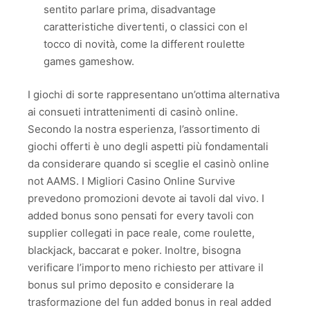
sentito parlare prima, disadvantage
caratteristiche divertenti, o classici con el
tocco di novità, come la different roulette
games gameshow.
I giochi di sorte rappresentano un’ottima alternativa
ai consueti intrattenimenti di casinò online.
Secondo la nostra esperienza, l’assortimento di
giochi offerti è uno degli aspetti più fondamentali
da considerare quando si sceglie el casinò online
not AAMS. I Migliori Casino Online Survive
prevedono promozioni devote ai tavoli dal vivo. I
added bonus sono pensati for every tavoli con
supplier collegati in pace reale, come roulette,
blackjack, baccarat e poker. Inoltre, bisogna
verificare l’importo meno richiesto per attivare il
bonus sul primo deposito e considerare la
trasformazione del fun added bonus in real added