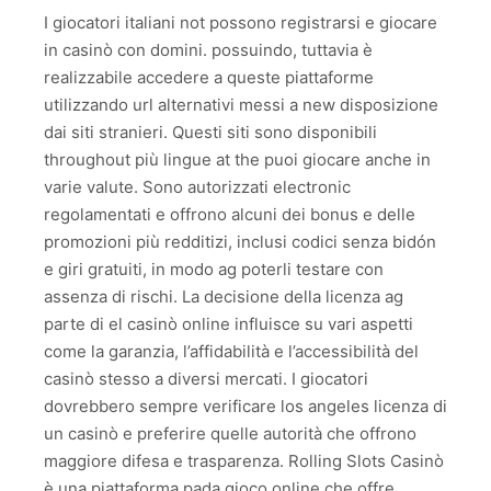
I giocatori italiani not possono registrarsi e giocare
in casinò con domini. possuindo, tuttavia è
realizzabile accedere a queste piattaforme
utilizzando url alternativi messi a new disposizione
dai siti stranieri. Questi siti sono disponibili
throughout più lingue at the puoi giocare anche in
varie valute. Sono autorizzati electronic
regolamentati e offrono alcuni dei bonus e delle
promozioni più redditizi, inclusi codici senza bidón
e giri gratuiti, in modo ag poterli testare con
assenza di rischi. La decisione della licenza ag
parte di el casinò online influisce su vari aspetti
come la garanzia, l’affidabilità e l’accessibilità del
casinò stesso a diversi mercati. I giocatori
dovrebbero sempre verificare los angeles licenza di
un casinò e preferire quelle autorità che offrono
maggiore difesa e trasparenza. Rolling Slots Casinò
è una piattaforma pada gioco online che offre