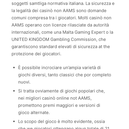
soggetti samtliga normativa italiana. La sicurezza e
la legalità dei casinò non AAMS sono domande
comuni compresa tra i giocatori. Molti casinò non
AAMS operano con licenze rilasciate da autorità
internazionali, come una Malta Gaming Expert o la
UNITED KINGDOM Gambling Commission, che
garantiscono standard elevati di sicurezza at the
protezione dei giocatori.
È possibile incrociare un’ampia varietà di
giochi diversi, tanto classici che por completo
nuovi.
Si tratta ovviamente di giochi popolari che,
nei migliori casinò online not AAMS,
promettono premi maggiori e versioni di
gioco alternate.
Lo scopo del gioco è molto evidente, ossia
che we giocatori ottengano algun totale di 21