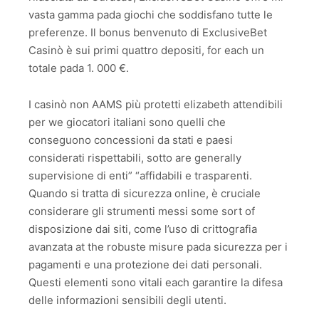
vasta gamma pada giochi che soddisfano tutte le
preferenze. Il bonus benvenuto di ExclusiveBet
Casinò è sui primi quattro depositi, for each un
totale pada 1. 000 €.
I casinò non AAMS più protetti elizabeth attendibili
per we giocatori italiani sono quelli che
conseguono concessioni da stati e paesi
considerati rispettabili, sotto are generally
supervisione di enti” “affidabili e trasparenti.
Quando si tratta di sicurezza online, è cruciale
considerare gli strumenti messi some sort of
disposizione dai siti, come l’uso di crittografia
avanzata at the robuste misure pada sicurezza per i
pagamenti e una protezione dei dati personali.
Questi elementi sono vitali each garantire la difesa
delle informazioni sensibili degli utenti.