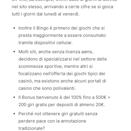
nel sito stesso, arrivando a certe cifre se si gioca
tutti i giorni dal lunedì al venerdì.
Inoltre il Bingo è primero dei giochi che si
presta maggiormente a essere consumato
tramite dispositivi cellular.
Molti siti, anche senza licenza aams,
decidono di specializzarsi nel settore delle
scommesse sportive, mentre altri si
focalizzano nell’offerta dei giochi tipici dei
casinò, ma esistono anche alcuni portali di
casino che sono polivalenti.
Il Bonus benvenuto è del 100% fino a 500€ +
200 giri gratis per depositi di almeno 20€.
Perché not ottenere giri gratuiti senza
perdere pace con la annotazione
tradizionale?