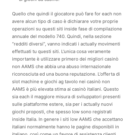
Quello che quindi il giocatore può fare for each non
avere alcun tipo di caso è dichiarare votre proprie
operazioni su questi siti inside fase di compilazione
annuale del modello 740. Quindi, nella sezione
“redditi diversi”, vanno indicati i actually movimenti
effettuati tu questi siti. L’unica cosa veramente
importante è utilizzare primero dei migliori casinò
non AAMS che abbia una abuso internazionale
riconosciuta ed una buona reputazione. L’offerta di
slot machine e giochi ag tavolo nei casinò non
AAMS è più elevata stima ai casinò italiani. Questo
sia each il maggiore misura di sviluppatori presenti
sulle piattaforme estere, sia per i actually nuovi
giochi proposti, che spesso low sono registrati
inside Italia. In genere i siti low AAMS che accettano
italiani normalmente hanno le pagine disponibili in
italiano, così come un favore di assistenza clienti