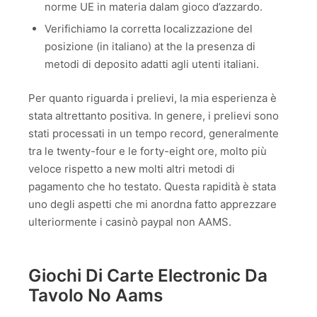
norme UE in materia dalam gioco d’azzardo.
Verifichiamo la corretta localizzazione del
posizione (in italiano) at the la presenza di
metodi di deposito adatti agli utenti italiani.
Per quanto riguarda i prelievi, la mia esperienza è
stata altrettanto positiva. In genere, i prelievi sono
stati processati in un tempo record, generalmente
tra le twenty-four e le forty-eight ore, molto più
veloce rispetto a new molti altri metodi di
pagamento che ho testato. Questa rapidità è stata
uno degli aspetti che mi anordna fatto apprezzare
ulteriormente i casinò paypal non AAMS.
Giochi Di Carte Electronic Da
Tavolo No Aams