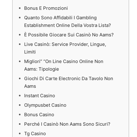
Bonus E Promozioni
Quanto Sono Affidabili I Gambling
Establishment Online Della Vostra Lista?
È Possibile Giocare Sui Casinò No Aams?
Live Casinò: Service Provider, Lingue,
Limiti
Migliori” “On Line Casino Online Non
Aams: Tipologie
Giochi Di Carte Electronic Da Tavolo Non
Aams
Instant Casino
Olympusbet Casino
Bonus Casino
Perché I Casinò Non Aams Sono Sicuri?
Tg Casino