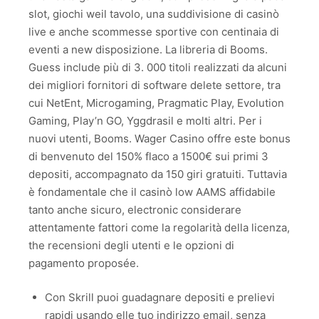
slot, giochi weil tavolo, una suddivisione di casinò
live e anche scommesse sportive con centinaia di
eventi a new disposizione. La libreria di Booms.
Guess include più di 3. 000 titoli realizzati da alcuni
dei migliori fornitori di software delete settore, tra
cui NetEnt, Microgaming, Pragmatic Play, Evolution
Gaming, Play’n GO, Yggdrasil e molti altri. Per i
nuovi utenti, Booms. Wager Casino offre este bonus
di benvenuto del 150% flaco a 1500€ sui primi 3
depositi, accompagnato da 150 giri gratuiti. Tuttavia
è fondamentale che il casinò low AAMS affidabile
tanto anche sicuro, electronic considerare
attentamente fattori come la regolarità della licenza,
the recensioni degli utenti e le opzioni di
pagamento proposée.
Con Skrill puoi guadagnare depositi e prelievi
rapidi usando elle tuo indirizzo email, senza