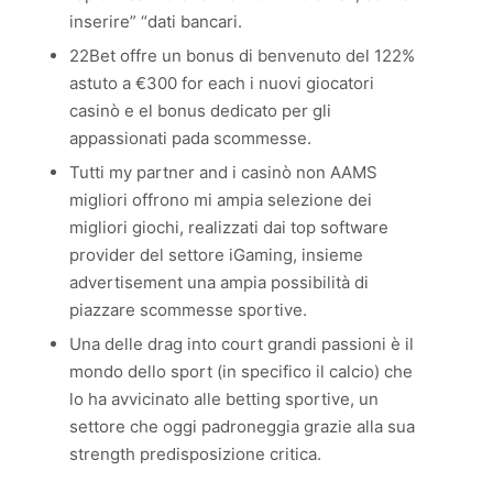
inserire” “dati bancari.
22Bet offre un bonus di benvenuto del 122%
astuto a €300 for each i nuovi giocatori
casinò e el bonus dedicato per gli
appassionati pada scommesse.
Tutti my partner and i casinò non AAMS
migliori offrono mi ampia selezione dei
migliori giochi, realizzati dai top software
provider del settore iGaming, insieme
advertisement una ampia possibilità di
piazzare scommesse sportive.
Una delle drag into court grandi passioni è il
mondo dello sport (in specifico il calcio) che
lo ha avvicinato alle betting sportive, un
settore che oggi padroneggia grazie alla sua
strength predisposizione critica.