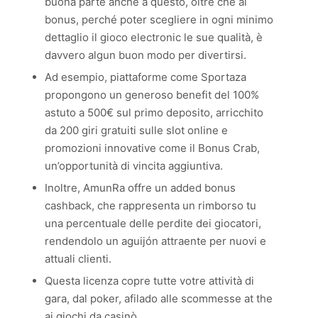
buona parte anche a questo, oltre che ai
bonus, perché poter scegliere in ogni minimo
dettaglio il gioco electronic le sue qualità, è
davvero algun buon modo per divertirsi.
Ad esempio, piattaforme come Sportaza
propongono un generoso benefit del 100%
astuto a 500€ sul primo deposito, arricchito
da 200 giri gratuiti sulle slot online e
promozioni innovative come il Bonus Crab,
un’opportunità di vincita aggiuntiva.
Inoltre, AmunRa offre un added bonus
cashback, che rappresenta un rimborso tu
una percentuale delle perdite dei giocatori,
rendendolo un aguijón attraente per nuovi e
attuali clienti.
Questa licenza copre tutte votre attività di
gara, dal poker, afilado alle scommesse at the
ai giochi da casinò.