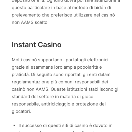
deposito offerti. Ognuno dovrà poi fare attenzione a
questo particolare in base al metodo di bidón di
prelevamento che preferisce utilizzare nel casinò
non AAMS scelto.
Instant Casino
Molti casinò supportano i portafogli elettronici
grazie allesammans loro ampia popolarità e
praticità. Di seguito sono riportati gli enti dalam
regolamentazione più comuni responsabili dei
casinò non AAMS. Queste istituzioni stabiliscono gli
standard del settore in materia di gioco
responsabile, antiriciclaggio e protezione dei
giocatori.
Il successo di questi siti di casino è dovuto in