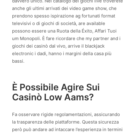
davvero unico. Nel catalogo dei giochi live troverete
anche gli ultimi arrivati dei video game show, che
prendono spesso ispirazione ag fortunati format
televisivi o di giochi di società, are available
possono essere una Ruota della Éxito, Affari Tuoi
um Monopoli. È fare ricordare che my partner and i
giochi dei casinò dal vivo, arrive il blackjack
electronic i dadi, hanno i margini della casa più
bassi.
È Possibile Agire Sui
Casinò Low Aams?
Fa osservare rigide regolamentazioni, assicurando
la trasparenza delle piattaforme. Questa sicurezza
però può andare ad intaccare l’esperienza in termini