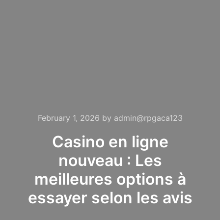
February 1, 2026
by
admin@rpgaca123
Casino en ligne
nouveau : Les
meilleures options à
essayer selon les avis