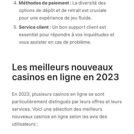
Méthodes de paiement :
La diversité des
options de dépôt et de retrait est cruciale
pour une expérience de jeu fluide.
Service client :
Un bon support client est
essentiel pour répondre à vos inquiétudes et
vous assister en cas de problème.
Les meilleurs nouveaux
casinos en ligne en 2023
En 2023, plusieurs casinos en ligne se sont
particulièrement distingués par leurs offres et leurs
services. Voici une sélection des meilleurs
nouveaux casinos en ligne selon les avis des
utilisateurs :