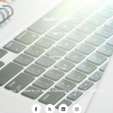
Useful Links
Home
About
Services
Contact Us
Also Connect to us on the following social media platform.