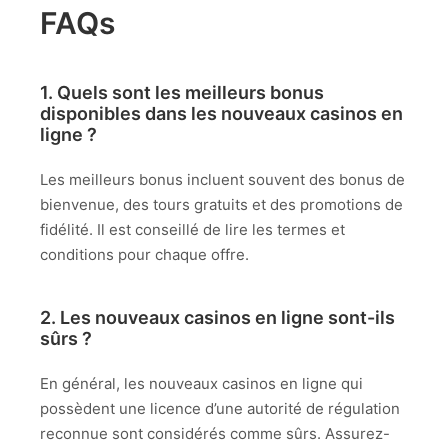
FAQs
1. Quels sont les meilleurs bonus
disponibles dans les nouveaux casinos en
ligne ?
Les meilleurs bonus incluent souvent des bonus de
bienvenue, des tours gratuits et des promotions de
fidélité. Il est conseillé de lire les termes et
conditions pour chaque offre.
2. Les nouveaux casinos en ligne sont-ils
sûrs ?
En général, les nouveaux casinos en ligne qui
possèdent une licence d’une autorité de régulation
reconnue sont considérés comme sûrs. Assurez-