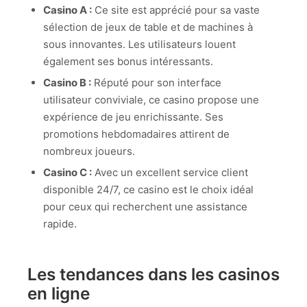
Casino A :
Ce site est apprécié pour sa vaste
sélection de jeux de table et de machines à
sous innovantes. Les utilisateurs louent
également ses bonus intéressants.
Casino B :
Réputé pour son interface
utilisateur conviviale, ce casino propose une
expérience de jeu enrichissante. Ses
promotions hebdomadaires attirent de
nombreux joueurs.
Casino C :
Avec un excellent service client
disponible 24/7, ce casino est le choix idéal
pour ceux qui recherchent une assistance
rapide.
Les tendances dans les casinos
en ligne