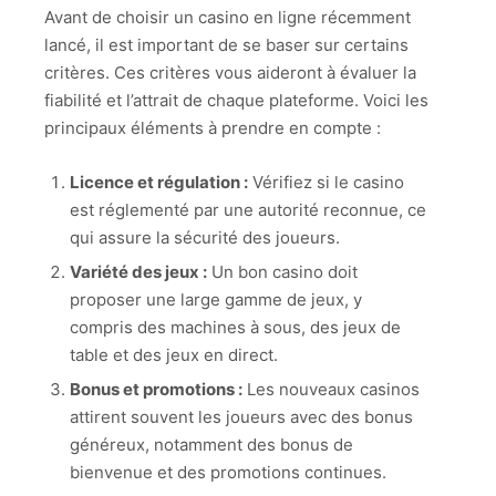
Avant de choisir un casino en ligne récemment
lancé, il est important de se baser sur certains
critères. Ces critères vous aideront à évaluer la
fiabilité et l’attrait de chaque plateforme. Voici les
principaux éléments à prendre en compte :
Licence et régulation :
Vérifiez si le casino
est réglementé par une autorité reconnue, ce
qui assure la sécurité des joueurs.
Variété des jeux :
Un bon casino doit
proposer une large gamme de jeux, y
compris des machines à sous, des jeux de
table et des jeux en direct.
Bonus et promotions :
Les nouveaux casinos
attirent souvent les joueurs avec des bonus
généreux, notamment des bonus de
bienvenue et des promotions continues.