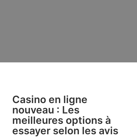
Casino en ligne
nouveau : Les
meilleures options à
essayer selon les avis