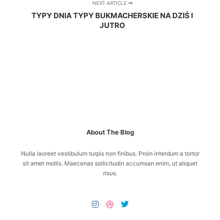
NEXT ARTICLE
TYPY DNIA TYPY BUKMACHERSKIE NA DZIŚ I
JUTRO
About The Blog
Nulla laoreet vestibulum turpis non finibus. Proin interdum a tortor
sit amet mollis. Maecenas sollicitudin accumsan enim, ut aliquet
risus.