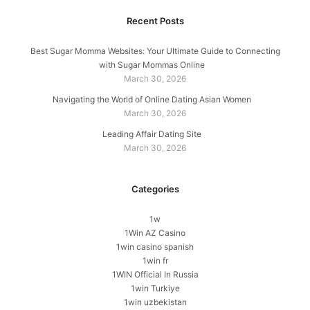
Recent Posts
Best Sugar Momma Websites: Your Ultimate Guide to Connecting
with Sugar Mommas Online
March 30, 2026
Navigating the World of Online Dating Asian Women
March 30, 2026
Leading Affair Dating Site
March 30, 2026
Categories
1w
1Win AZ Casino
1win casino spanish
1win fr
1WIN Official In Russia
1win Turkiye
1win uzbekistan