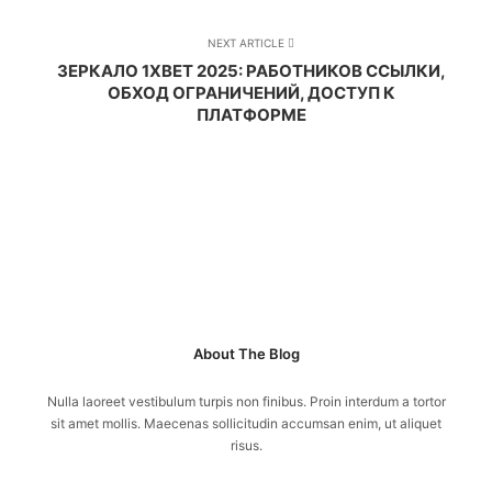
NEXT ARTICLE
ЗЕРКАЛО 1XBET 2025: РАБОТНИКОВ ССЫЛКИ,
ОБХОД ОГРАНИЧЕНИЙ, ДОСТУП К
ПЛАТФОРМЕ
About The Blog
Nulla laoreet vestibulum turpis non finibus. Proin interdum a tortor
sit amet mollis. Maecenas sollicitudin accumsan enim, ut aliquet
risus.