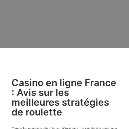
Casino en ligne France
: Avis sur les
meilleures stratégies
de roulette
Dans le monde des jeux d’argent, la roulette occupe