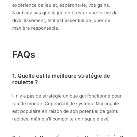
expérience de jeu et, espérons-le, vos gains.
N’oubliez pas que le jeu doit rester une forme de
divertissement, et il est essentiel de jouer de
manière responsable.
FAQs
1. Quelle est la meilleure stratégie de
roulette ?
Il n’y a pas de stratégie unique qui fonctionne pour
tout le monde. Cependant, le système Martingale
est populaire en raison de son potentiel de gains
rapides, même s’il comporte un risque élevé.