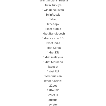
1WIN Official In Russia
1win Turkiye
1win uzbekistan
1winRussia
1xbet
1xbet apk
1xbet arabic
1xbet Bangladesh
1xbet casino BD
1xbet india
1xbet Korea
1xbet KR
1xbet malaysia
1xbet Morocco
1xbet pt
1xbet RU
1xbet russian
1xbet russian1
22bet
22Bet BD
22bet IT
austria
aviator