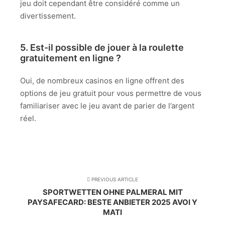
jeu doit cependant être considéré comme un
divertissement.
5. Est-il possible de jouer à la roulette
gratuitement en ligne ?
Oui, de nombreux casinos en ligne offrent des
options de jeu gratuit pour vous permettre de vous
familiariser avec le jeu avant de parier de l’argent
réel.
PREVIOUS ARTICLE
SPORTWETTEN OHNE PALMERAL MIT
PAYSAFECARD: BESTE ANBIETER 2025 AVOI Y
MATI