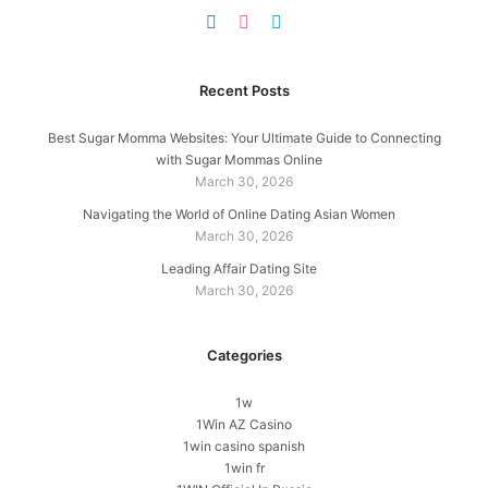
Recent Posts
Best Sugar Momma Websites: Your Ultimate Guide to Connecting
with Sugar Mommas Online
March 30, 2026
Navigating the World of Online Dating Asian Women
March 30, 2026
Leading Affair Dating Site
March 30, 2026
Categories
1w
1Win AZ Casino
1win casino spanish
1win fr