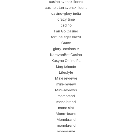
casino svensk licens
casino utan svensk licens
casino-glory india
crazy time
csdino
Fair Go Casino
fortune tiger brazil
Game
glory-casinos tr
KaravanBet Casino
Kasyno Online PL
king johnnie
Lifestyle
Maxi reviewe
mini-review
Mini-reviews
mombrand
mono brand
mono slot
Mono-brand
Monobrand
monobrend
monogame