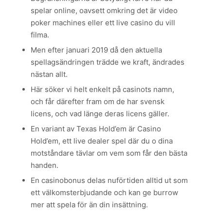
spelar online, oavsett omkring det är video
poker machines eller ett live casino du vill
filma.
Men efter januari 2019 då den aktuella
spellagsändringen trädde we kraft, ändrades
nästan allt.
Här söker vi helt enkelt på casinots namn,
och får därefter fram om de har svensk
licens, och vad länge deras licens gäller.
En variant av Texas Hold’em är Casino
Hold’em, ett live dealer spel där du o dina
motståndare tävlar om vem som får den bästa
handen.
En casinobonus delas nuförtiden alltid ut som
ett välkomsterbjudande och kan ge burrow
mer att spela för än din insättning.