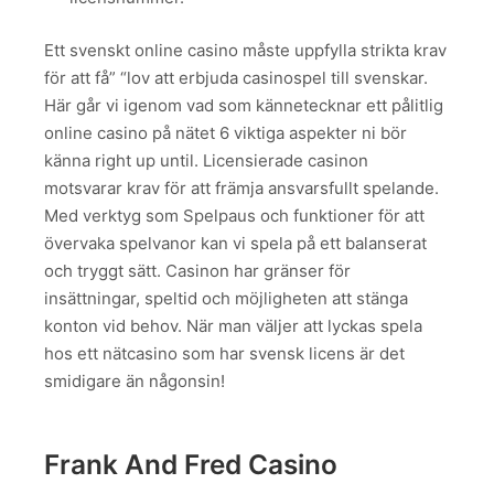
Ett svenskt online casino måste uppfylla strikta krav
för att få” “lov att erbjuda casinospel till svenskar.
Här går vi igenom vad som kännetecknar ett pålitlig
online casino på nätet 6 viktiga aspekter ni bör
känna right up until. Licensierade casinon
motsvarar krav för att främja ansvarsfullt spelande.
Med verktyg som Spelpaus och funktioner för att
övervaka spelvanor kan vi spela på ett balanserat
och tryggt sätt. Casinon har gränser för
insättningar, speltid och möjligheten att stänga
konton vid behov. När man väljer att lyckas spela
hos ett nätcasino som har svensk licens är det
smidigare än någonsin!
Frank And Fred Casino