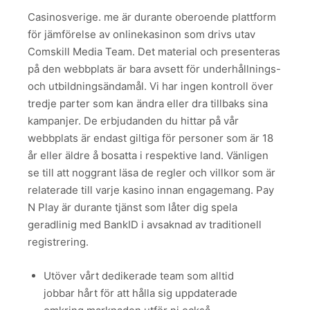
Casinosverige. me är durante oberoende plattform
för jämförelse av onlinekasinon som drivs utav
Comskill Media Team. Det material och presenteras
på den webbplats är bara avsett för underhållnings-
och utbildningsändamål. Vi har ingen kontroll över
tredje parter som kan ändra eller dra tillbaks sina
kampanjer. De erbjudanden du hittar på vår
webbplats är endast giltiga för personer som är 18
år eller äldre å bosatta i respektive land. Vänligen
se till att noggrant läsa de regler och villkor som är
relaterade till varje kasino innan engagemang. Pay
N Play är durante tjänst som låter dig spela
geradlinig med BankID i avsaknad av traditionell
registrering.
Utöver vårt dedikerade team som alltid
jobbar hårt för att hålla sig uppdaterade