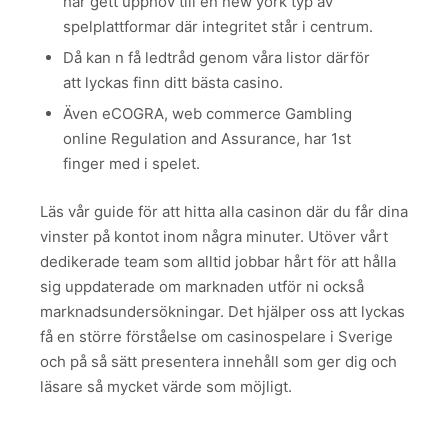
har gett upphov till en new york typ av
spelplattformar där integritet står i centrum.
Då kan n få ledtråd genom våra listor därför
att lyckas finn ditt bästa casino.
Även eCOGRA, web commerce Gambling
online Regulation and Assurance, har 1st
finger med i spelet.
Läs vår guide för att hitta alla casinon där du får dina
vinster på kontot inom några minuter. Utöver vårt
dedikerade team som alltid jobbar hårt för att hålla
sig uppdaterade om marknaden utför ni också
marknadsundersökningar. Det hjälper oss att lyckas
få en större förståelse om casinospelare i Sverige
och på så sätt presentera innehåll som ger dig och
läsare så mycket värde som möjligt.