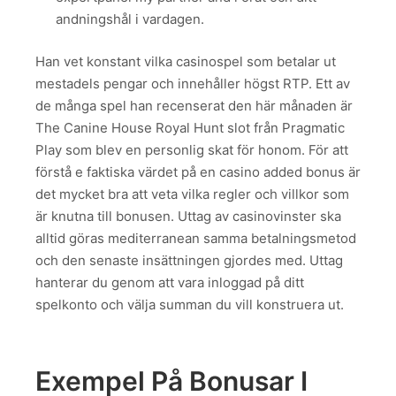
andningshål i vardagen.
Han vet konstant vilka casinospel som betalar ut
mestadels pengar och innehåller högst RTP. Ett av
de många spel han recenserat den här månaden är
The Canine House Royal Hunt slot från Pragmatic
Play som blev en personlig skat för honom. För att
förstå e faktiska värdet på en casino added bonus är
det mycket bra att veta vilka regler och villkor som
är knutna till bonusen. Uttag av casinovinster ska
alltid göras mediterranean samma betalningsmetod
och den senaste insättningen gjordes med. Uttag
hanterar du genom att vara inloggad på ditt
spelkonto och välja summan du vill konstruera ut.
Exempel På Bonusar I