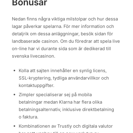
Bonusar
Nedan finns några viktiga milstolpar och hur dessa
lagar påverkar spelarna. För mer information och
detaljrik om dessa anläggningar, besök sidan för
landbaserade casinon. Om du föredrar att spela live
on-line har vi durante sida som är dedikerad till
svenska livecasinon.
Kolla att sajten innehåller en synlig licens,
SSL-kryptering, tydliga användarvillkor och
kontaktuppgifter.
Zimpler specialiserar sej på mobila
betalningar medan Klarna har flera olika
betalningsalternativ, inklusive direktbetalning
o faktura.
Kombinationen av Trustly och digitala valutor