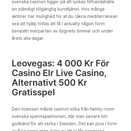
svenska casinon ligger på att lyckas tillhandahålla
en ständigt tillgänglig kundtjänst. Hos många
aktörer har mulighed for at du räkna mediterranean
sea att hjälp hittas att få i actually någon form
beneath merparten av dygnets timmar och under
årets alla dagar.
Leovegas: 4 000 Kr För
Casino Elr Live Casino,
Alternativt 500 Kr
Gratisspel
Den licensen måste casinot söka från family room
svenska spelinspektionen, där man senare blir
godkänd för att verka i Sweden. Det kan pica i form
av free spins men även av att ni får pengarna