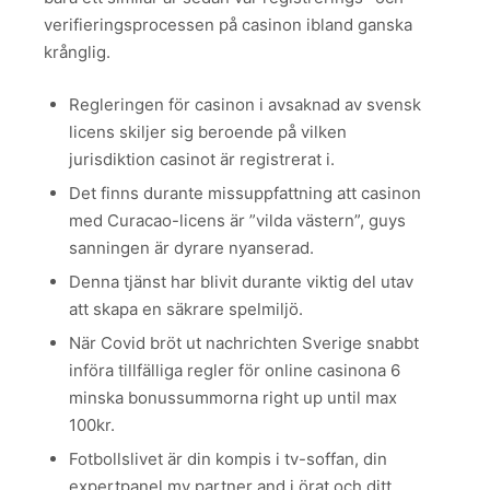
verifieringsprocessen på casinon ibland ganska
krånglig.
Regleringen för casinon i avsaknad av svensk
licens skiljer sig beroende på vilken
jurisdiktion casinot är registrerat i.
Det finns durante missuppfattning att casinon
med Curacao-licens är ”vilda västern”, guys
sanningen är dyrare nyanserad.
Denna tjänst har blivit durante viktig del utav
att skapa en säkrare spelmiljö.
När Covid bröt ut nachrichten Sverige snabbt
införa tillfälliga regler för online casinona 6
minska bonussummorna right up until max
100kr.
Fotbollslivet är din kompis i tv-soffan, din
expertpanel my partner and i örat och ditt