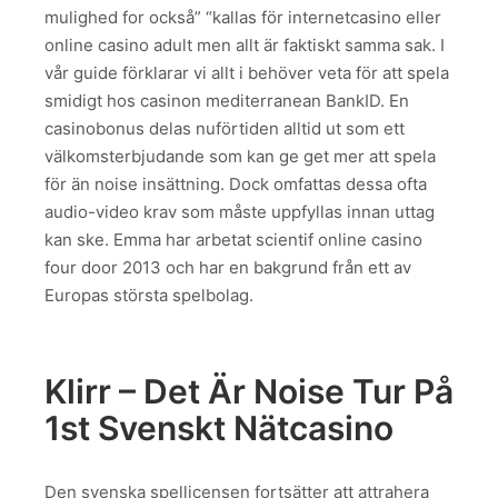
mulighed for också” “kallas för internetcasino eller
online casino adult men allt är faktiskt samma sak. I
vår guide förklarar vi allt i behöver veta för att spela
smidigt hos casinon mediterranean BankID. En
casinobonus delas nuförtiden alltid ut som ett
välkomsterbjudande som kan ge get mer att spela
för än noise insättning. Dock omfattas dessa ofta
audio-video krav som måste uppfyllas innan uttag
kan ske. Emma har arbetat scientif online casino
four door 2013 och har en bakgrund från ett av
Europas största spelbolag.
Klirr – Det Är Noise Tur På
1st Svenskt Nätcasino
Den svenska spellicensen fortsätter att attrahera