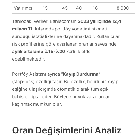
Yatırımcı
15
45
40
16
8.000
Tablodaki veriler, Bahiscom’un
2023 yılı içinde 12,4
milyon TL
tutarında portföy yönetimi hizmeti
sunduğu istatistiklerine dayanmaktadır. Kullanıcılar,
risk profillerine göre ayarlanan oranlar sayesinde
aylık ortalama %15‑%20
karlılık elde
edebilmektedir.
Portföy Asistanı ayrıca
“Kayıp Durdurma”
(stop‑loss) özelliği taşır. Bu özellik, belirli bir kayıp
eşiğine ulaşıldığında otomatik olarak tüm açık
bahisleri iptal eder. Böylece büyük zararlardan
kaçınmak mümkün olur.
Oran Değişimlerini Analiz