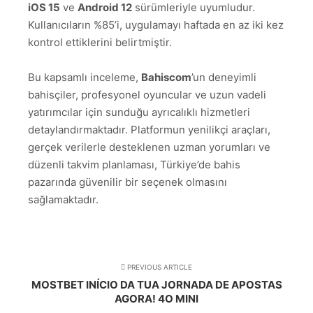
iOS 15
ve
Android 12
sürümleriyle uyumludur.
Kullanıcıların %85’i, uygulamayı haftada en az iki kez
kontrol ettiklerini belirtmiştir.
Bu kapsamlı inceleme,
Bahiscom
’un deneyimli
bahisçiler, profesyonel oyuncular ve uzun vadeli
yatırımcılar için sunduğu ayrıcalıklı hizmetleri
detaylandırmaktadır. Platformun yenilikçi araçları,
gerçek verilerle desteklenen uzman yorumları ve
düzenli takvim planlaması, Türkiye’de bahis
pazarında güvenilir bir seçenek olmasını
sağlamaktadır.
PREVIOUS ARTICLE
MOSTBET INÍCIO DA TUA JORNADA DE APOSTAS
AGORA! 4O MINI