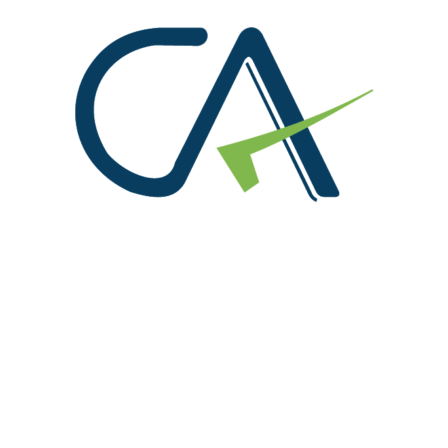
We are at!
Office No. 216, S.C.O. 156-160, Sector 8 C, Madhya
Marg Chandigarh 160008
91-9815004714, 0172-4614888