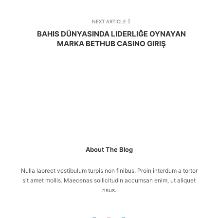
NEXT ARTICLE
BAHIS DÜNYASINDA LIDERLIĞE OYNAYAN
MARKA BETHUB CASINO GIRIŞ
About The Blog
Nulla laoreet vestibulum turpis non finibus. Proin interdum a tortor
sit amet mollis. Maecenas sollicitudin accumsan enim, ut aliquet
risus.