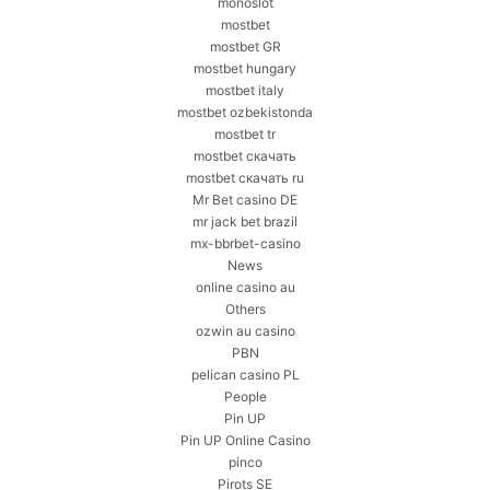
monoslot
mostbet
mostbet GR
mostbet hungary
mostbet italy
mostbet ozbekistonda
mostbet tr
mostbet скачать
mostbet скачать ru
Mr Bet casino DE
mr jack bet brazil
mx-bbrbet-casino
News
online casino au
Others
ozwin au casino
PBN
pelican casino PL
People
Pin UP
Pin UP Online Casino
pinco
Pirots SE