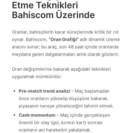
Etme Teknikleri
Bahiscom Üzerinde
Oranlar, bahisçilerin karar süreçlerinde kritik bir rol
oynar. Bahiscom,
“Oran Grafiği”
adlı dinamik izleme
aracını sunar; bu araç, son 48 saat içinde oranlarda
meydana gelen dalgalanmaları anlık olarak gösterir.
Oran değişimlerine bakarak aşağıdaki teknikleri
uygulamak mümkündür:
Pre‑match trend analizi
– Maç başlamadan
önce oranların yükselip düşüşüne bakarak,
piyasanın nereye yöneleceğini tahmin etmek.
Canlı momentum
– Maç içinde gerçekleşen
önemli bir olay (gol, kırmızı kart) sonrası
oranların ani hareketini yakalamak.