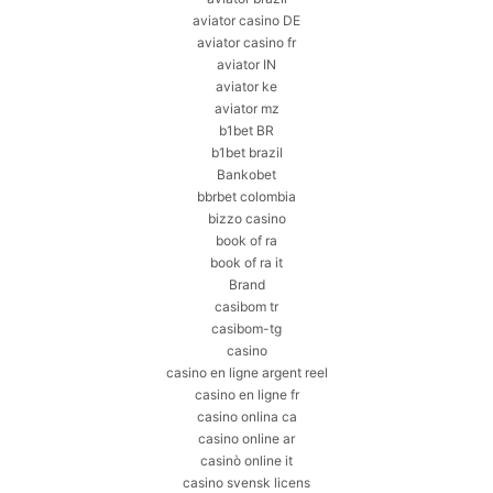
aviator casino DE
aviator casino fr
aviator IN
aviator ke
aviator mz
b1bet BR
b1bet brazil
Bankobet
bbrbet colombia
bizzo casino
book of ra
book of ra it
Brand
casibom tr
casibom-tg
casino
casino en ligne argent reel
casino en ligne fr
casino onlina ca
casino online ar
casinò online it
casino svensk licens