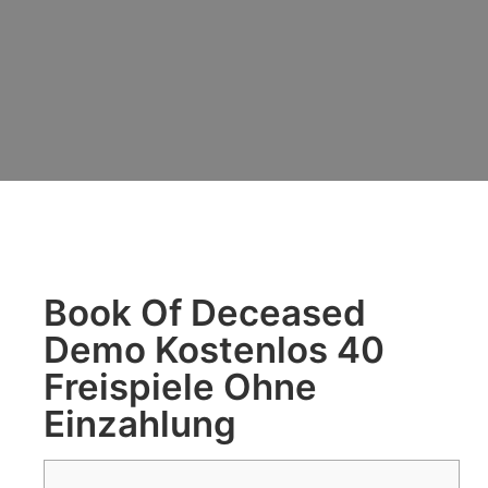
Book Of Deceased
Demo Kostenlos 40
Freispiele Ohne
Einzahlung