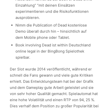
Einzahlung” “mit deinen Einsätzen
experimentieren und die Risikofunktionen
ausprobieren.
Nimm die Publication of Dead kostenlose
Demo überall durch hin – hinsichtlich auf
dem Mobile phone oder Tablet.
Book involving Dead ist within Deutschland
online legal in der BingBong Spielothek
spielbar.
Der Slot wurde 2014 veröffentlicht, während er
schnell die Fans gewann und viele gute Kritiken
erhielt. Das Entwicklungsteam hat bei der Grafik
und dem Gameplay gute Arbeit geleistet und sie
von sehr hoher Qualität gemacht. Spielautomat hat
eine hohe Volatilität und einen RTP von 94, 25 %.
Dies verhalf dem Position zu großer Popularität bei