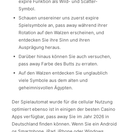
expire Funktion als Wild- und Scatter-
Symbol.
Schauen unsereiner uns zuerst expire
Spielsymbole an, pass away während ihrer
Rotation auf den Walzen erscheinen, und
entdecken Sie ihre Sinn und ihren
Ausprägung heraus.
Darüber hinaus können Sie auch versuchen,
pass away Farbe des Butts zu erraten.
Auf den Walzen entdecken Sie unglaublich
viele Symbole aus dem alten und
geheimnisvollen Ägypten.
Der Spielautomat wurde für die cellular Nutzung
optimiert ebenso ist in einigen der besten Casino
Apps verfügbar, pass away Sie im Jahr 2026 in
Deutschland finden können. Wenn Sie ein Android
os Smartphone, iPad, iPhone oder Windows