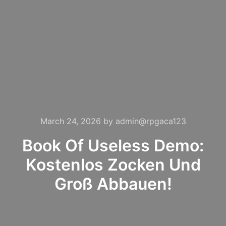
March 24, 2026
by
admin@rpgaca123
Book Of Useless Demo:
Kostenlos Zocken Und
Groß Abbauen!