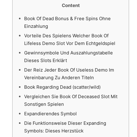
Content
Book Of Dead Bonus & Free Spins Ohne
Einzahlung
Vorteile Des Spielens Welcher Book Of
Lifeless Demo Slot Vor Dem Echtgeldspiel
Gewinnsymbole Und Auszahlungstabelle
Dieses Slots Erklärt
Der Reiz Jeder Book Of Useless Demo Im
Vereinbarung Zu Anderen Titeln
Book Regarding Dead (scatter/wild)
Vergleichen Sie Book Of Deceased Slot Mit
Sonstigen Spielen
Expandierendes Symbol
Die Funktionsweise Dieser Expanding
Symbols: Dieses Herzstück