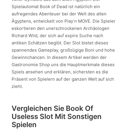
Spielautomat Book of Dead ist natürlich ein
aufregendes Abenteuer bei der Welt des alten
Ägyptens, entwickelt von Play’n MOVE. Die Spieler
eskortieren den unerschrockenen Archäologen
Richard Wild, der sich auf expire Suche nach
antiken Schätzen begibt. Der Slot bietet dieses
spannendes Gameplay, großzügige Boni und hohe
Gewinnchancen. In diesem Artikel werden der
Gastronomie Shop uns die Hauptmerkmale dieses
Spiels ansehen und erklären, sichersten es die
Präsent von Spielern auf der ganzen Welt auf sich
zieht.
Vergleichen Sie Book Of
Useless Slot Mit Sonstigen
Spielen