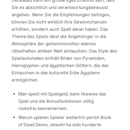
Deceased kann ein großartiges Erlebnis sein, falls
Sie es absichtlich und verantwortungsbewusst
angehen. Wenn Sie die Empfehlungen befolgen,
können Sie nicht wirklich Ihre Gewinnchancen
erhöhen, sondern auch Spaß daran haben. Das
Thema des Spiels lässt die Angehöriger in die
Atmosphäre der geheimnisvollen ebenso
rätselhaften antiken Welt eintauchen. Das Style des
Spielautomaten enthält Bilder von Pyramiden,
Hieroglyphen und ägyptischen Göttern, die das
Eintauchen in das kulturelle Erbe Ägyptens
ermöglichen.
Man spielt mit Spielgeld, kann likewise das
Spiel und die Bonusfunktionen völlig
risikofrei kennenlernen.
Warum spielen Spieler weiterhin perish Book
of Dead Demo, obwohl ha sido hunderte