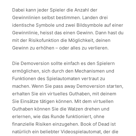
Dabei kann jeder Spieler die Anzahl der
Gewinnlinien selbst bestimmen. Landen drei
identische Symbole und zwei Bildsymbole auf einer
Gewinnlinie, heisst das einen Gewinn. Dann hast du
mit der Risikofunktion die Möglichkeit, deinen
Gewinn zu erhöhen – oder alles zu verlieren.
Die Demoversion sollte einfach es den Spielern
ermöglichen, sich durch den Mechanismen und
Funktionen des Spielautomaten vertraut zu
machen. Wenn Sie pass away Demoversion starten,
erhalten Sie ein virtuelles Guthaben, mit deinem
Sie Einsätze tätigen können. Mit dem virtuellen
Guthaben können Sie die Walzen drehen und
erlernen, wie das Runde funktioniert, ohne
finanzielle Risiken einzugehen. Book of Dead ist
natürlich ein beliebter Videospielautomat, der die