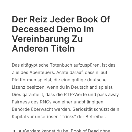
Der Reiz Jeder Book Of
Deceased Demo Im
Vereinbarung Zu
Anderen Titeln
Das altägyptische Totenbuch aufzuspüren, ist das
Ziel des Abenteuers. Achte darauf, dass ni auf
Plattformen spielst, die eine gültige deutsche
Lizenz besitzen, wenn du in Deutschland spielst.
Dies garantiert, dass die RTP-Werte und pass away
Fairness des RNGs von einer unabhängigen
Behörde überwacht werden. Seriosität schützt dein
Kapital vor unseriösen “Tricks” der Betreiber.
Außerdem kannst du bei Book of Dead ohne