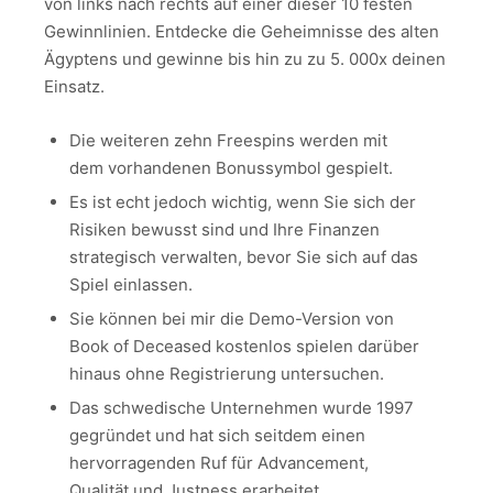
von links nach rechts auf einer dieser 10 festen
Gewinnlinien. Entdecke die Geheimnisse des alten
Ägyptens und gewinne bis hin zu zu 5. 000x deinen
Einsatz.
Die weiteren zehn Freespins werden mit
dem vorhandenen Bonussymbol gespielt.
Es ist echt jedoch wichtig, wenn Sie sich der
Risiken bewusst sind und Ihre Finanzen
strategisch verwalten, bevor Sie sich auf das
Spiel einlassen.
Sie können bei mir die Demo-Version von
Book of Deceased kostenlos spielen darüber
hinaus ohne Registrierung untersuchen.
Das schwedische Unternehmen wurde 1997
gegründet und hat sich seitdem einen
hervorragenden Ruf für Advancement,
Qualität und Justness erarbeitet.