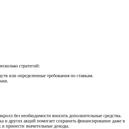
есколько стратегий:
дств или определенные требования по ставкам.
рыш.
нкролл без необходимости вносить дополнительные средства.
ка и других акций помогает сохранить финансирование даже в
х и принести значительные доходы.