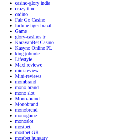
casino-glory india
crazy time
csdino
Fair Go Casino
fortune tiger brazil
Game
glory-casinos tr
KaravanBet Casino
Kasyno Online PL
king johnnie
Lifestyle
Maxi reviewe
mini-review
Mini-reviews
mombrand
mono brand
mono slot
Mono-brand
Monobrand
monobrend
monogame
monoslot
mostbet
mostbet GR
mostbet hungary