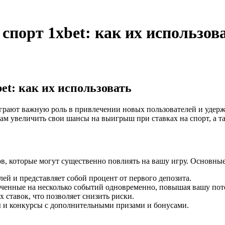
спорт 1xbet: как их использов
et: как их использовать
грают важную роль в привлечении новых пользователей и удерж
вам увеличить свои шансы на выигрыш при ставках на спорт, а 
в, которые могут существенно повлиять на вашу игру. Основны
ей и представляет собой процент от первого депозита.
юченные на несколько событий одновременно, повышая вашу по
ставок, что позволяет снизить риски.
 и конкурсы с дополнительными призами и бонусами.