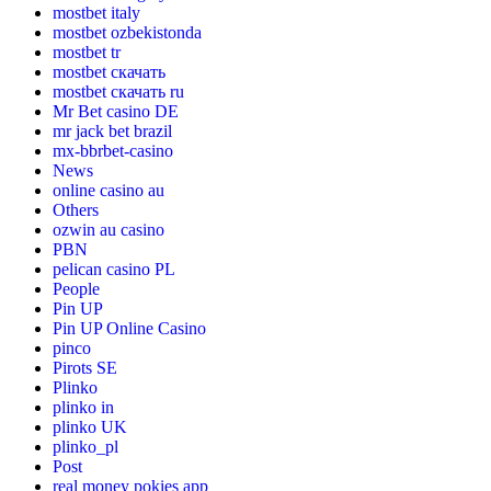
mostbet italy
mostbet ozbekistonda
mostbet tr
mostbet скачать
mostbet скачать ru
Mr Bet casino DE
mr jack bet brazil
mx-bbrbet-casino
News
online casino au
Others
ozwin au casino
PBN
pelican casino PL
People
Pin UP
Pin UP Online Casino
pinco
Pirots SE
Plinko
plinko in
plinko UK
plinko_pl
Post
real money pokies app