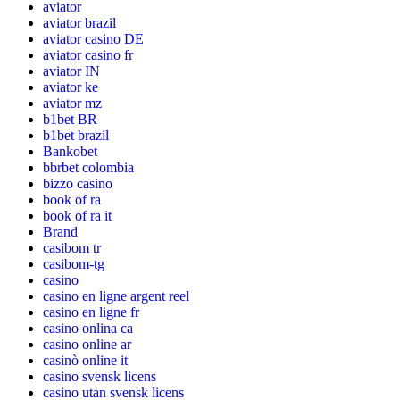
aviator
aviator brazil
aviator casino DE
aviator casino fr
aviator IN
aviator ke
aviator mz
b1bet BR
b1bet brazil
Bankobet
bbrbet colombia
bizzo casino
book of ra
book of ra it
Brand
casibom tr
casibom-tg
casino
casino en ligne argent reel
casino en ligne fr
casino onlina ca
casino online ar
casinò online it
casino svensk licens
casino utan svensk licens