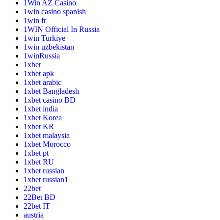
1Win AZ Casino
1win casino spanish
1win fr
1WIN Official In Russia
1win Turkiye
1win uzbekistan
1winRussia
1xbet
1xbet apk
1xbet arabic
1xbet Bangladesh
1xbet casino BD
1xbet india
1xbet Korea
1xbet KR
1xbet malaysia
1xbet Morocco
1xbet pt
1xbet RU
1xbet russian
1xbet russian1
22bet
22Bet BD
22bet IT
austria