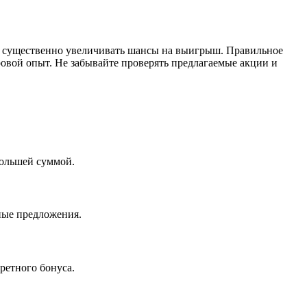
 и существенно увеличивать шансы на выигрыш. Правильное
ровой опыт. Не забывайте проверять предлагаемые акции и
 большей суммой.
ные предложения.
ретного бонуса.