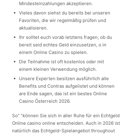
Mindesteinzahlungen akzeptieren.
Vieles davon siehst du bereits bei unseren
Favoriten, die wir regelmäßig prüfen und
aktualisieren.
Ihr solltet euch vorab letztens fragen, ob du
bereit seid echtes Geld einzusetzen, o in
einem Online Casino zu spielen.
Die Teilnahme ist oft kostenlos oder mit
einem kleinen Verwendung möglich.
Unsere Experten besitzen ausführlich alle
Benefits und Contras aufgelistet und können
are Ende sagen, das ist ein bestes Online
Casino Österreich 2026.
So” “können Sie sich in aller Ruhe für ein Echtgeld
Online casino online entscheiden. Auch in 2026 ist
natürlich das Echtgeld-Spielangebot throughout