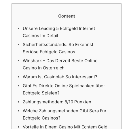
Content
Unsere Leading 5 Echtgeld Internet
Casinos Im Detail
Sicherheitsstandards: So Erkennst I
Seriöse Echtgeld Casinos
Winshark – Das Derzeit Beste Online
Casino In Österreich
Warum Ist Casinolab So Interessant?
Gibt Es Direkte Online Spielbanken über
Echtgeld Spielen?
Zahlungsmethoden: 8/10 Punkten
Welche Zahlungsmethoden Gibt Sera Für
Echtgeld Casinos?
Vorteile In Einem Casino Mit Echtem Geld