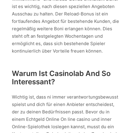
ist es wichtig, nach diesen speziellen Angeboten
Ausschau zu halten. Der Reload-Bonus ist ein
fortlaufendes Angebot für bestehende Kunden, die
regelmäßig weitere Boni erlangen können. Dies
steht oft an festgelegten Wochentagen und
ermöglicht es, dass sich bestehende Spieler
kontinuierlich über Vorteile freuen können.
Warum Ist Casinolab And So
Interessant?
Wichtig ist, dass ni immer verantwortungsbewusst
spielst und dich für einen Anbieter entscheidest,
der zu deinen Bedürfnissen passt. Bevor du in
einem Echtgeld Online On line casino und inner
Online-Spielothek loslegen kannst, musst du ein