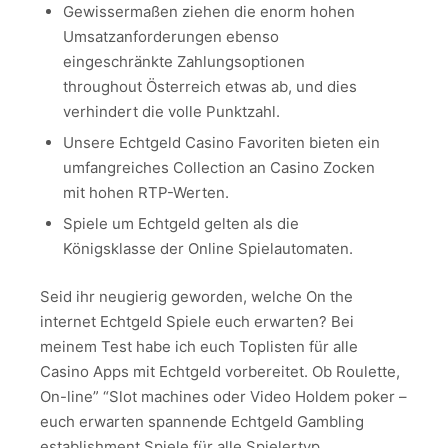
Gewissermaßen ziehen die enorm hohen
Umsatzanforderungen ebenso
eingeschränkte Zahlungsoptionen
throughout Österreich etwas ab, und dies
verhindert die volle Punktzahl.
Unsere Echtgeld Casino Favoriten bieten ein
umfangreiches Collection an Casino Zocken
mit hohen RTP-Werten.
Spiele um Echtgeld gelten als die
Königsklasse der Online Spielautomaten.
Seid ihr neugierig geworden, welche On the
internet Echtgeld Spiele euch erwarten? Bei
meinem Test habe ich euch Toplisten für alle
Casino Apps mit Echtgeld vorbereitet. Ob Roulette,
On-line” “Slot machines oder Video Holdem poker –
euch erwarten spannende Echtgeld Gambling
establishment Spiele für alle Spielertyp.