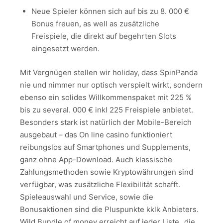
Neue Spieler können sich auf bis zu 8. 000 €
Bonus freuen, as well as zusätzliche
Freispiele, die direkt auf begehrten Slots
eingesetzt werden.
Mit Vergnügen stellen wir holiday, dass SpinPanda
nie und nimmer nur optisch verspielt wirkt, sondern
ebenso ein solides Willkommenspaket mit 225 %
bis zu several. 000 € inkl 225 Freispiele anbietet.
Besonders stark ist natürlich der Mobile-Bereich
ausgebaut – das On line casino funktioniert
reibungslos auf Smartphones und Supplements,
ganz ohne App-Download. Auch klassische
Zahlungsmethoden sowie Kryptowährungen sind
verfügbar, was zusätzliche Flexibilität schafft.
Spieleauswahl und Service, sowie die
Bonusaktionen sind die Pluspunkte kklk Anbieters.
Wild Bundle of money erreicht auf jeder Liste „die