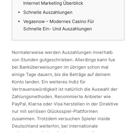
Internet Marketing Überblick
Schnelle Auszahlungen
Vegasnow – Modernes Casino Für
Schnelle Ein- Und Auszahlungen
Normalerweise werden Auszahlungen innerhalb
von Stunden gutgeschrieben. Allerdings kann fue
bei Banküberweisungen im übrigen schon mal
einige Tage dauern, bis die Beträge auf deinem
Konto landen. Ein weiteres Indiz für
Vertrauenswürdigkeit ist natürlich die Auswahl der
Zahlungsmethoden. Renommierte Anbieter wie
PayPal, Klarna oder Visa herstellen in der Direktive
nur mit seriösen Glücksspiel-Plattformen
zusammen. Trotzdem versuchen Spieler inside
Deutschland weiterhin, bei internationale