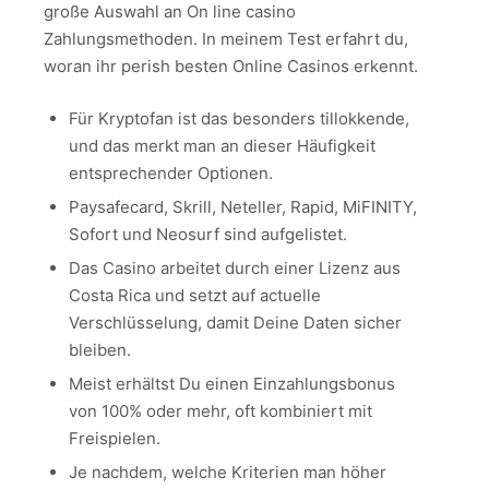
große Auswahl an On line casino
Zahlungsmethoden. In meinem Test erfahrt du,
woran ihr perish besten Online Casinos erkennt.
Für Kryptofan ist das besonders tillokkende,
und das merkt man an dieser Häufigkeit
entsprechender Optionen.
Paysafecard, Skrill, Neteller, Rapid, MiFINITY,
Sofort und Neosurf sind aufgelistet.
Das Casino arbeitet durch einer Lizenz aus
Costa Rica und setzt auf actuelle
Verschlüsselung, damit Deine Daten sicher
bleiben.
Meist erhältst Du einen Einzahlungsbonus
von 100% oder mehr, oft kombiniert mit
Freispielen.
Je nachdem, welche Kriterien man höher