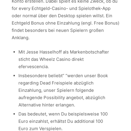
Konto erstellen. Dabei spielt es keine Zweck, ob du
for every Echtgeld-Casino- und Spielothek-App
oder normal über den Desktop spielen willst. Ein
Echtgeld Bonus ohne Einzahlung (engl. Free Bonus)
findet besonders bei neuen Spielern großen
Anklang.
Mit Jesse Hasselhoff als Markenbotschafter
sticht das Wheelz Casino direkt
efervescencia.
Insbesondere beliebt” “werden unser Book
regarding Dead Freispiele abzüglich
Einzahlung, unser Spielern folgende
aufregende Possibility angebot, abzüglich
Alternative hinter erlangen.
Das bedeutet, wenn Du beispielsweise 100
Euro einzahlst, erhältst Du additional 100
Euro zum Verspielen.