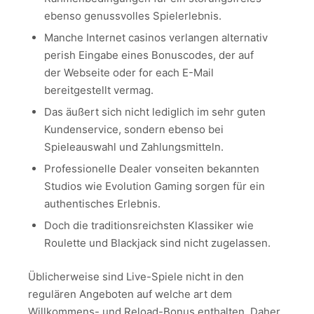
ebenso genussvolles Spielerlebnis.
Manche Internet casinos verlangen alternativ
perish Eingabe eines Bonuscodes, der auf
der Webseite oder for each E-Mail
bereitgestellt vermag.
Das äußert sich nicht lediglich im sehr guten
Kundenservice, sondern ebenso bei
Spieleauswahl und Zahlungsmitteln.
Professionelle Dealer vonseiten bekannten
Studios wie Evolution Gaming sorgen für ein
authentisches Erlebnis.
Doch die traditionsreichsten Klassiker wie
Roulette und Blackjack sind nicht zugelassen.
Üblicherweise sind Live-Spiele nicht in den
regulären Angeboten auf welche art dem
Willkommens- und Reload-Bonus enthalten. Daher