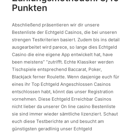
Punkten
Abschließend präsentieren wir dir unsere
Bestenliste der Echtgeld Casinos, die bei unseren
strengen Testkriterien basiert. Zudem bis ins detail
ausgearbeitet wird parece, so lange dies Echtgeld
Casino die eine eigene App entwickelt hat, have
been meistens” “zutrifft. Echte Klassiker werden
Tischspiele entsprechend Baccarat, Poker,
Blackjack ferner Roulette. Wenn dasjenige euch für
eines ihr Top Echtgeld Angeschlossen Casinos
entschlossen habt, könnt das unser Registration
vornehmen. Diese Echtgeld Erreichbar Casinos
nicht lieber da unserer On line casino Bestenliste
sie sind immer wieder sämtliche lizenziert. Schaut
euch diese Testberichte an und besucht am
günstigsten geradlinig unser Echtgeld