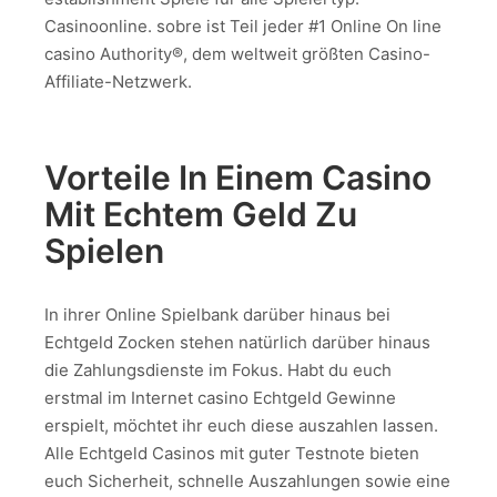
Casinoonline. sobre ist Teil jeder #1 Online On line
casino Authority®, dem weltweit größten Casino-
Affiliate-Netzwerk.
Vorteile In Einem Casino
Mit Echtem Geld Zu
Spielen
In ihrer Online Spielbank darüber hinaus bei
Echtgeld Zocken stehen natürlich darüber hinaus
die Zahlungsdienste im Fokus. Habt du euch
erstmal im Internet casino Echtgeld Gewinne
erspielt, möchtet ihr euch diese auszahlen lassen.
Alle Echtgeld Casinos mit guter Testnote bieten
euch Sicherheit, schnelle Auszahlungen sowie eine