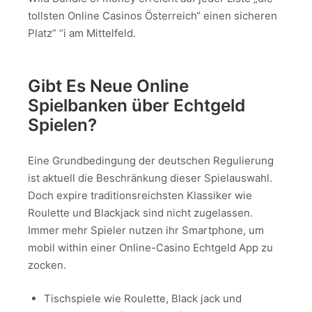
tollsten Online Casinos Österreich“ einen sicheren
Platz” “i am Mittelfeld.
Gibt Es Neue Online
Spielbanken über Echtgeld
Spielen?
Eine Grundbedingung der deutschen Regulierung
ist aktuell die Beschränkung dieser Spielauswahl.
Doch expire traditionsreichsten Klassiker wie
Roulette und Blackjack sind nicht zugelassen.
Immer mehr Spieler nutzen ihr Smartphone, um
mobil within einer Online-Casino Echtgeld App zu
zocken.
Tischspiele wie Roulette, Black jack und