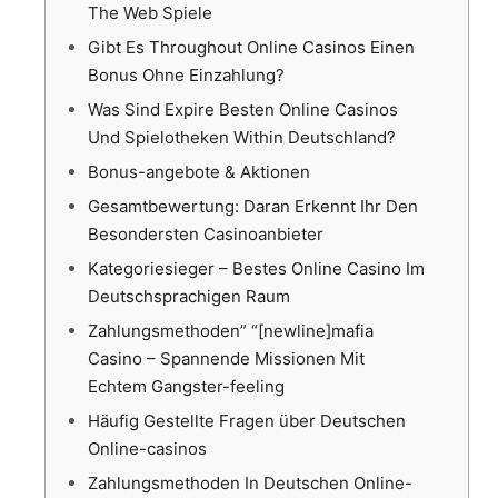
The Web Spiele
Gibt Es Throughout Online Casinos Einen
Bonus Ohne Einzahlung?
Was Sind Expire Besten Online Casinos
Und Spielotheken Within Deutschland?
Bonus-angebote & Aktionen
Gesamtbewertung: Daran Erkennt Ihr Den
Besondersten Casinoanbieter
Kategoriesieger – Bestes Online Casino Im
Deutschsprachigen Raum
Zahlungsmethoden” “[newline]mafia
Casino – Spannende Missionen Mit
Echtem Gangster-feeling
Häufig Gestellte Fragen über Deutschen
Online-casinos
Zahlungsmethoden In Deutschen Online-