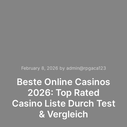
February 8, 2026
by
admin@rpgaca123
Beste Online Casinos
2026: Top Rated
Casino Liste Durch Test
& Vergleich