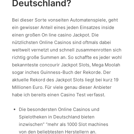
Deutschland?
Bei dieser Sorte vonseiten Automatenspiele, geht
ein gewisser Anteil eines jeden Einsatzes inside
einen großen On line casino Jackpot. Die
nützlichsten Online Casinos sind oftmals dabei
weltweit vernetzt und schnell zusammenrotten sich
richtig große Summen an. So schaffte es jeder wohl
bekannteste concourir Jackpot Slots, Mega Moolah
sogar inches Guinness-Buch der Rekorde. Der
aktuelle Rekord des Jackpot Slots liegt bei kurz 19
Millionen Euro. Für viele genau dieser Anbieter
habe ich bereits einen Casino Test verfasst.
Die besondersten Online Casinos und
Spielotheken in Deutschland bieten
inzwischen” “mehr als 1000 Slot machines
von den beliebtesten Herstellern an.