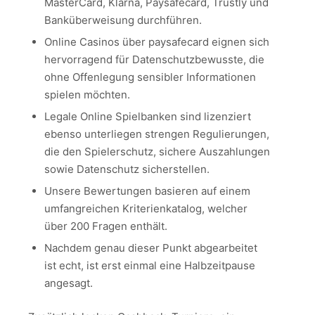
MasterCard, Klarna, Paysafecard, Trustly und
Banküberweisung durchführen.
Online Casinos über paysafecard eignen sich
hervorragend für Datenschutzbewusste, die
ohne Offenlegung sensibler Informationen
spielen möchten.
Legale Online Spielbanken sind lizenziert
ebenso unterliegen strengen Regulierungen,
die den Spielerschutz, sichere Auszahlungen
sowie Datenschutz sicherstellen.
Unsere Bewertungen basieren auf einem
umfangreichen Kriterienkatalog, welcher
über 200 Fragen enthält.
Nachdem genau dieser Punkt abgearbeitet
ist echt, ist erst einmal eine Halbzeitpause
angesagt.