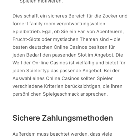
Spielen motivieren.
Dies schafft ein sicheres Bereich für die Zocker und
fördert family room verantwortungsvollen
Spielbetrieb. Egal, ob Sie ein Fan von Abenteuern,
Frucht-Slots oder mystischen Themen sind – die
besten deutschen Online Casinos besitzen für
jeden Bedarf den passenden Slot im Angebot. Die
Welt der On-line Casinos ist vielfältig und bietet für
jeden Spielertyp das passende Angebot. Bei der
Auswahl eines Online Casinos sollten Spieler
verschiedene Kriterien berücksichtigen, die ihren
persönlichen Spielgeschmack ansprechen.
Sichere Zahlungsmethoden
Außerdem muss beachtet werden, dass viele