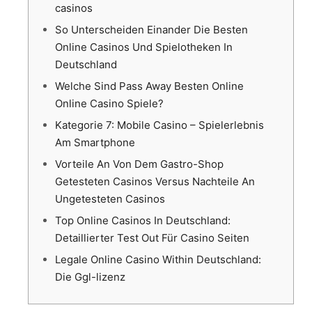
casinos
So Unterscheiden Einander Die Besten
Online Casinos Und Spielotheken In
Deutschland
Welche Sind Pass Away Besten Online
Online Casino Spiele?
Kategorie 7: Mobile Casino – Spielerlebnis
Am Smartphone
Vorteile An Von Dem Gastro-Shop
Getesteten Casinos Versus Nachteile An
Ungetesteten Casinos
Top Online Casinos In Deutschland:
Detaillierter Test Out Für Casino Seiten
Legale Online Casino Within Deutschland:
Die Ggl-lizenz