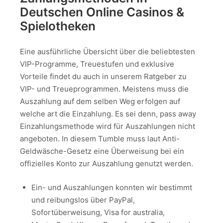
Deutschen Online Casinos &
Spielotheken
Eine ausführliche Übersicht über die beliebtesten
VIP-Programme, Treuestufen und exklusive
Vorteile findet du auch in unserem Ratgeber zu
VIP- und Treueprogrammen. Meistens muss die
Auszahlung auf dem selben Weg erfolgen auf
welche art die Einzahlung. Es sei denn, pass away
Einzahlungsmethode wird für Auszahlungen nicht
angeboten. In diesem Tumble muss laut Anti-
Geldwäsche-Gesetz eine Überweisung bei ein
offizielles Konto zur Auszahlung genutzt werden.
Ein- und Auszahlungen konnten wir bestimmt
und reibungslos über PayPal,
Sofortüberweisung, Visa for australia,