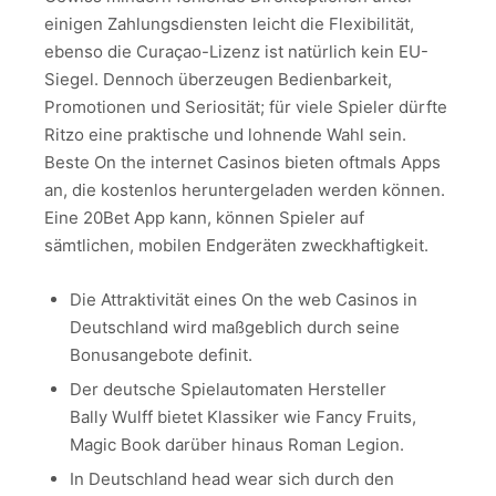
einigen Zahlungsdiensten leicht die Flexibilität,
ebenso die Curaçao-Lizenz ist natürlich kein EU-
Siegel. Dennoch überzeugen Bedienbarkeit,
Promotionen und Seriosität; für viele Spieler dürfte
Ritzo eine praktische und lohnende Wahl sein.
Beste On the internet Casinos bieten oftmals Apps
an, die kostenlos heruntergeladen werden können.
Eine 20Bet App kann, können Spieler auf
sämtlichen, mobilen Endgeräten zweckhaftigkeit.
Die Attraktivität eines On the web Casinos in
Deutschland wird maßgeblich durch seine
Bonusangebote definit.
Der deutsche Spielautomaten Hersteller
Bally Wulff bietet Klassiker wie Fancy Fruits,
Magic Book darüber hinaus Roman Legion.
In Deutschland head wear sich durch den