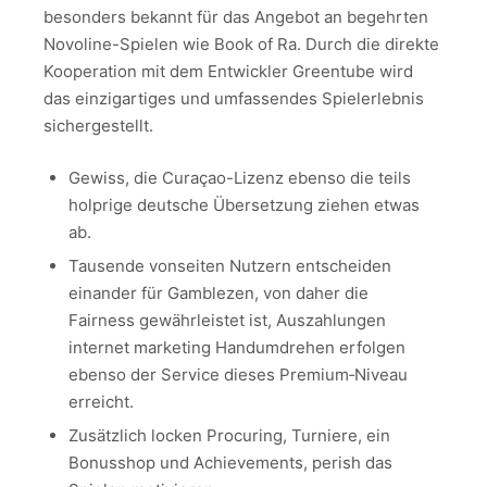
besonders bekannt für das Angebot an begehrten
Novoline-Spielen wie Book of Ra. Durch die direkte
Kooperation mit dem Entwickler Greentube wird
das einzigartiges und umfassendes Spielerlebnis
sichergestellt.
Gewiss, die Curaçao-Lizenz ebenso die teils
holprige deutsche Übersetzung ziehen etwas
ab.
Tausende vonseiten Nutzern entscheiden
einander für Gamblezen, von daher die
Fairness gewährleistet ist, Auszahlungen
internet marketing Handumdrehen erfolgen
ebenso der Service dieses Premium‑Niveau
erreicht.
Zusätzlich locken Procuring, Turniere, ein
Bonusshop und Achievements, perish das