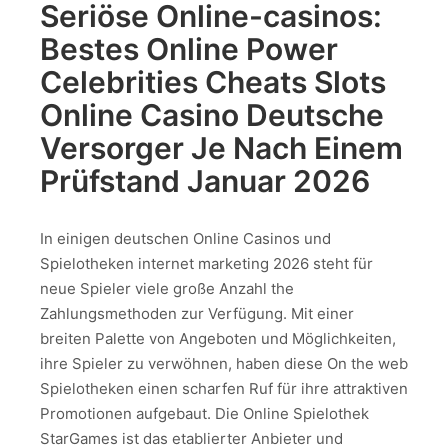
Seriöse Online-casinos:
Bestes Online Power
Celebrities Cheats Slots
Online Casino Deutsche
Versorger Je Nach Einem
Prüfstand Januar 2026
In einigen deutschen Online Casinos und
Spielotheken internet marketing 2026 steht für
neue Spieler viele große Anzahl the
Zahlungsmethoden zur Verfügung. Mit einer
breiten Palette von Angeboten und Möglichkeiten,
ihre Spieler zu verwöhnen, haben diese On the web
Spielotheken einen scharfen Ruf für ihre attraktiven
Promotionen aufgebaut. Die Online Spielothek
StarGames ist das etablierter Anbieter und