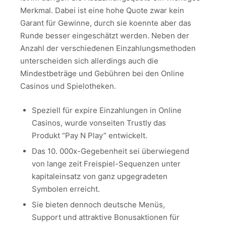
Merkmal. Dabei ist eine hohe Quote zwar kein
Garant für Gewinne, durch sie koennte aber das
Runde besser eingeschätzt werden. Neben der
Anzahl der verschiedenen Einzahlungsmethoden
unterscheiden sich allerdings auch die
Mindestbeträge und Gebühren bei den Online
Casinos und Spielotheken.
Speziell für expire Einzahlungen in Online
Casinos, wurde vonseiten Trustly das
Produkt “Pay N Play” entwickelt.
Das 10. 000x-Gegebenheit sei überwiegend
von lange zeit Freispiel-Sequenzen unter
kapitaleinsatz von ganz upgegradeten
Symbolen erreicht.
Sie bieten dennoch deutsche Menüs,
Support und attraktive Bonusaktionen für