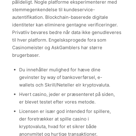
pålideligt. Nogle platforme eksperimenterer med
stemmegenkendelse til kundeservice-
autentifikation. Blockchain-baserede digitale
identiteter kan eliminere gentagne verificeringer.
Privatliv bevares bedre når data ikke genudleveres
til hver platform. Engelsksprogede fora som
Casinomeister og AskGamblers har større
brugerbaser.
Du innehåller mulighed for hæve dine
gevinster by way of bankoverførsel, e-
wallets och Skrill/Neteller elr kryptovaluta.
Hvert casino, jeder er præsenteret på siden,
er blevet testet efter vores metode.
Licensen er især god intended for spillere,
der foretrækker at spille casino i
kryptovaluta, hvad for et sikrer både
anonymitet og hurtige transaktioner.