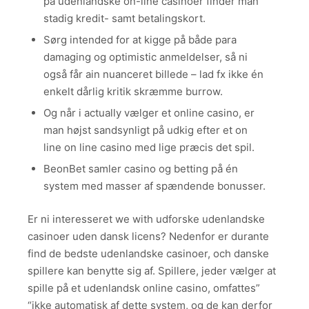
på udenlandske on-line casinoer finder man
stadig kredit- samt betalingskort.
Sørg intended for at kigge på både para
damaging og optimistic anmeldelser, så ni
også får ain nuanceret billede – lad fx ikke én
enkelt dårlig kritik skræmme burrow.
Og når i actually vælger et online casino, er
man højst sandsynligt på udkig efter et on
line on line casino med lige præcis det spil.
BeonBet samler casino og betting på én
system med masser af spændende bonusser.
Er ni interesseret we with udforske udenlandske
casinoer uden dansk licens? Nedenfor er durante
find de bedste udenlandske casinoer, och danske
spillere kan benytte sig af. Spillere, jeder vælger at
spille på et udenlandsk online casino, omfattes”
“ikke automatisk af dette system, og de kan derfor