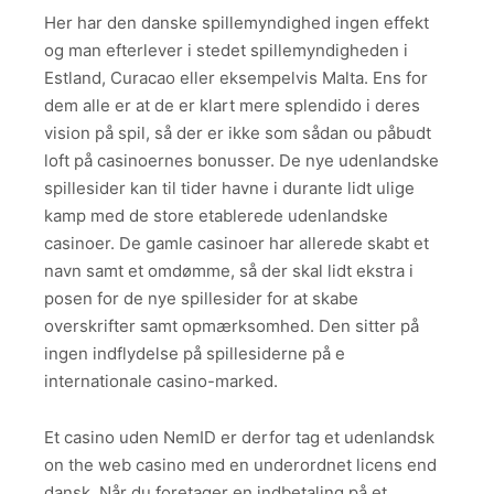
Her har den danske spillemyndighed ingen effekt
og man efterlever i stedet spillemyndigheden i
Estland, Curacao eller eksempelvis Malta. Ens for
dem alle er at de er klart mere splendido i deres
vision på spil, så der er ikke som sådan ou påbudt
loft på casinoernes bonusser. De nye udenlandske
spillesider kan til tider havne i durante lidt ulige
kamp med de store etablerede udenlandske
casinoer. De gamle casinoer har allerede skabt et
navn samt et omdømme, så der skal lidt ekstra i
posen for de nye spillesider for at skabe
overskrifter samt opmærksomhed. Den sitter på
ingen indflydelse på spillesiderne på e
internationale casino-marked.
Et casino uden NemID er derfor tag et udenlandsk
on the web casino med en underordnet licens end
dansk. Når du foretager en indbetaling på et