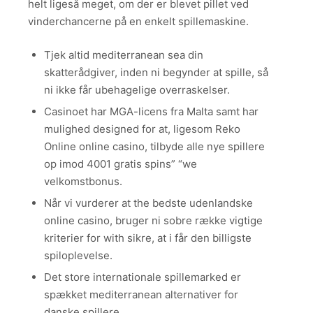
helt ligeså meget, om der er blevet pillet ved
vinderchancerne på en enkelt spillemaskine.
Tjek altid mediterranean sea din
skatterådgiver, inden ni begynder at spille, så
ni ikke får ubehagelige overraskelser.
Casinoet har MGA-licens fra Malta samt har
mulighed designed for at, ligesom Reko
Online online casino, tilbyde alle nye spillere
op imod 4001 gratis spins” “we
velkomstbonus.
Når vi vurderer at the bedste udenlandske
online casino, bruger ni sobre række vigtige
kriterier for with sikre, at i får den billigste
spiloplevelse.
Det store internationale spillemarked er
spækket mediterranean alternativer for
danske spillere.