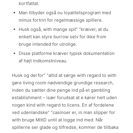
kortfattat.
Man tilbyder også ou loyalitetsprogram med
minus fortrin for regelmæssige spillere.
Husk også, with mange spil” “kræver, at du
enkelt kan styre burrow selv for ikke from
bruge intended for utrolige.
Disse platforme kræver typisk dokumentation
af højt indkomstniveau.
Husk og derfor” “altid at sørge with regard to with
gøre living room nødvendige grundige research,
inden du sætter dine penge ind på et gambling
establishment – især forudsat at e kører helt uden
nogen kind with regard to licens. En af fordelene
ved udenlandske” “casinoer er, in man slipper for
with bruge MitID until at logge ind med. Når
spillerne ser glade og tilfredse, kommer de tillbaka