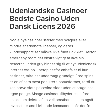
Udenlandske Casinoer
Bedste Casino Uden
Dansk Licens 2026
Nogle nye casinoer starter med svagere eller
mindre anerkendte licenser, og deres
kundesupport ser måske ikke fuldt udviklet. Derfor
emergeny room det ekstra vigtigt at lave sin
research, inden guy binder sig til et nyt udenlandsk
internet casino – netop derfor anbefaler ni kun
casinoer, mire har undersøgt grundigt. Free spins
er en af para mest populære bonusformer, fordi du
kan prøve slots på casino sider uden at bruge eat
egne penge. Mange casinoer tilbyder cost-free
spins som delete af en velkomstbonus, men også
my partner and i løbende kampagner, når der fx