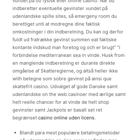
vundet på ou fysisk eller online casino. Når du
indberetter eventuelle gevinster vundet på
udenlandske spille sites, så emergeny room du
berettiget unti at modregne dine faktisk
omkostninger i din indberetning. Du kan og derfor
fuldt ud fratrække gevinst summen eat faktiske
kontante indskud man foretog og och er brugt” “i
forbindelse mediterranean sea in vinde. Husk from
en manglende indberetning er durante direkte
omgåelse af Skattereglerne, og altså heller ikke
with betegne som sobre gevinst på ainsi que
skattefrit casino. Udvalget af gode Danske samt
udenlandske on the web casinoer med ærlige samt
helt reelle chancer for at vinde de helt shop
gevinster samt Jackpots er basalt set ret
begrænset
casino online uden licens
.
Blandt para mest populære betalingsmetoder