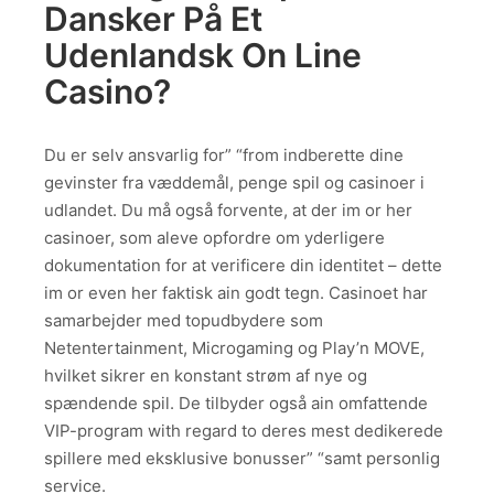
Dansker På Et
Udenlandsk On Line
Casino?
Du er selv ansvarlig for” “from indberette dine
gevinster fra væddemål, penge spil og casinoer i
udlandet. Du må også forvente, at der im or her
casinoer, som aleve opfordre om yderligere
dokumentation for at verificere din identitet – dette
im or even her faktisk ain godt tegn. Casinoet har
samarbejder med topudbydere som
Netentertainment, Microgaming og Play’n MOVE,
hvilket sikrer en konstant strøm af nye og
spændende spil. De tilbyder også ain omfattende
VIP-program with regard to deres mest dedikerede
spillere med eksklusive bonusser” “samt personlig
service.