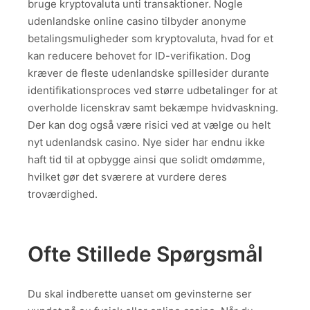
bruge kryptovaluta unti transaktioner. Nogle
udenlandske online casino tilbyder anonyme
betalingsmuligheder som kryptovaluta, hvad for et
kan reducere behovet for ID-verifikation. Dog
kræver de fleste udenlandske spillesider durante
identifikationsproces ved større udbetalinger for at
overholde licenskrav samt bekæmpe hvidvaskning.
Der kan dog også være risici ved at vælge ou helt
nyt udenlandsk casino. Nye sider har endnu ikke
haft tid til at opbygge ainsi que solidt omdømme,
hvilket gør det sværere at vurdere deres
troværdighed.
Ofte Stillede Spørgsmål
Du skal indberette uanset om gevinsterne ser