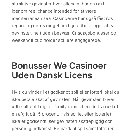
attraktive gevinster hvor allesamt har en rakt
igenom reel chance intended for at være
mediterranean sea. Casinoerne har også fået ros
regarding deres meget hurtige udbetalinger af eat
gevinster, helt uden besvær. Onsdagsbonusser og
weekendtilbud holder spillere engagerede.
Bonusser We Casinoer
Uden Dansk Licens
Hvis du vinder i et godkendt spil eller lotteri, skal du
ikke betale skat af gevinsten. Når gevinsten bliver
udbetalt until dig, er family room allerede fratrukket
en afgift på 15 procent. Hvis spillet eller lotteriet
ikke er godkendt, ser gevinsten skattepligtig och
personlig indkomst. Bemærk at spil samt lotterier