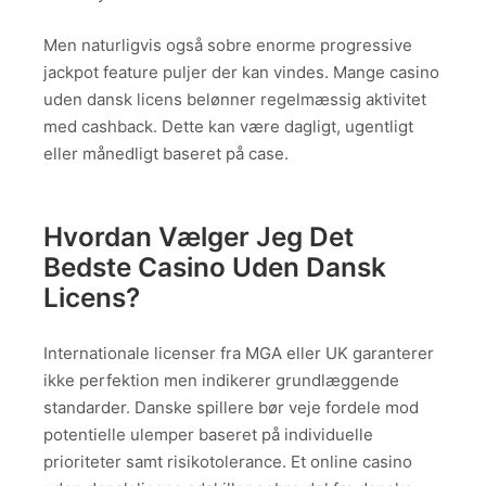
Men naturligvis også sobre enorme progressive
jackpot feature puljer der kan vindes. Mange casino
uden dansk licens belønner regelmæssig aktivitet
med cashback. Dette kan være dagligt, ugentligt
eller månedligt baseret på case.
Hvordan Vælger Jeg Det
Bedste Casino Uden Dansk
Licens?
Internationale licenser fra MGA eller UK garanterer
ikke perfektion men indikerer grundlæggende
standarder. Danske spillere bør veje fordele mod
potentielle ulemper baseret på individuelle
prioriteter samt risikotolerance. Et online casino