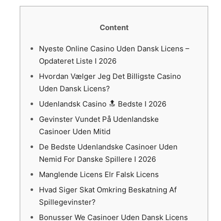
Content
Nyeste Online Casino Uden Dansk Licens –
Opdateret Liste I 2026
Hvordan Vælger Jeg Det Billigste Casino
Uden Dansk Licens?
Udenlandsk Casino 🔝 Bedste I 2026
Gevinster Vundet På Udenlandske
Casinoer Uden Mitid
De Bedste Udenlandske Casinoer Uden
Nemid For Danske Spillere I 2026
Manglende Licens Elr Falsk Licens
Hvad Siger Skat Omkring Beskatning Af
Spillegevinster?
Bonusser We Casinoer Uden Dansk Licens