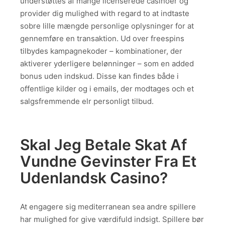
understøttes af mange licenserede casinoer og
provider dig mulighed with regard to at indtaste
sobre lille mængde personlige oplysninger for at
gennemføre en transaktion. Ud over freespins
tilbydes kampagnekoder – kombinationer, der
aktiverer yderligere belønninger – som en added
bonus uden indskud. Disse kan findes både i
offentlige kilder og i emails, der modtages och et
salgsfremmende elr personligt tilbud.
Skal Jeg Betale Skat Af
Vundne Gevinster Fra Et
Udenlandsk Casino? ​
At engagere sig mediterranean sea andre spillere
har mulighed for give værdifuld indsigt. Spillere bør