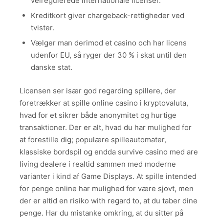
velregulerede internationale licenser.
Kreditkort giver chargeback-rettigheder ved
tvister.
Vælger man derimod et casino och har licens
udenfor EU, så ryger der 30 % i skat until den
danske stat.
Licensen ser især god regarding spillere, der
foretrækker at spille online casino i kryptovaluta,
hvad for et sikrer både anonymitet og hurtige
transaktioner. Der er alt, hvad du har mulighed for
at forestille dig; populære spilleautomater,
klassiske bordspil og endda survive casino med are
living dealere i realtid sammen med moderne
varianter i kind af Game Displays. At spille intended
for penge online har mulighed for være sjovt, men
der er altid en risiko with regard to, at du taber dine
penge. Har du mistanke omkring, at du sitter på