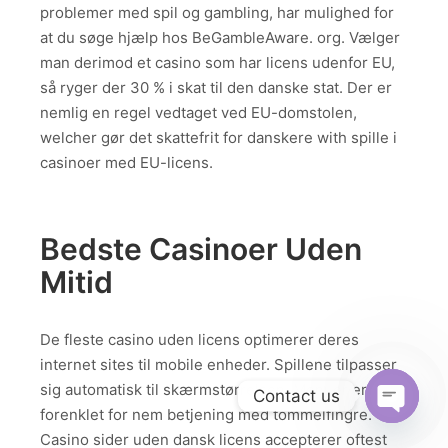
problemer med spil og gambling, har mulighed for
at du søge hjælp hos BeGambleAware. org. Vælger
man derimod et casino som har licens udenfor EU,
så ryger der 30 % i skat til den danske stat. Der er
nemlig en regel vedtaget ved EU-domstolen,
welcher gør det skattefrit for danskere with spille i
casinoer med EU-licens.
Bedste Casinoer Uden
Mitid
De fleste casino uden licens optimerer deres
internet sites til mobile enheder. Spillene tilpasser
sig automatisk til skærmstørrelsen. Menuer er
Contact us
forenklet for nem betjening med tommelfingre.
Open
Casino sider uden dansk licens accepterer oftest