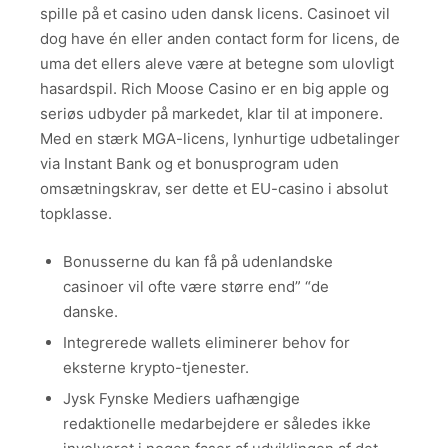
spille på et casino uden dansk licens. Casinoet vil
dog have én eller anden contact form for licens, de
uma det ellers aleve være at betegne som ulovligt
hasardspil. Rich Moose Casino er en big apple og
seriøs udbyder på markedet, klar til at imponere.
Med en stærk MGA-licens, lynhurtige udbetalinger
via Instant Bank og et bonusprogram uden
omsætningskrav, ser dette et EU-casino i absolut
topklasse.
Bonusserne du kan få på udenlandske
casinoer vil ofte være større end” “de
danske.
Integrerede wallets eliminerer behov for
eksterne krypto-tjenester.
Jysk Fynske Mediers uafhængige
redaktionelle medarbejdere er således ikke