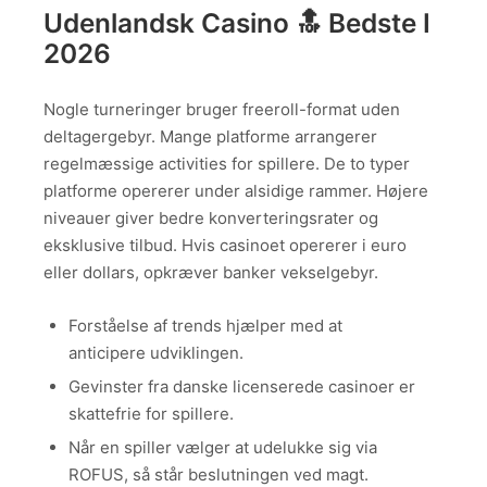
Udenlandsk Casino 🔝 Bedste I
2026
Nogle turneringer bruger freeroll-format uden
deltagergebyr. Mange platforme arrangerer
regelmæssige activities for spillere. De to typer
platforme opererer under alsidige rammer. Højere
niveauer giver bedre konverteringsrater og
eksklusive tilbud. Hvis casinoet opererer i euro
eller dollars, opkræver banker vekselgebyr.
Forståelse af trends hjælper med at
anticipere udviklingen.
Gevinster fra danske licenserede casinoer er
skattefrie for spillere.
Når en spiller vælger at udelukke sig via
ROFUS, så står beslutningen ved magt.