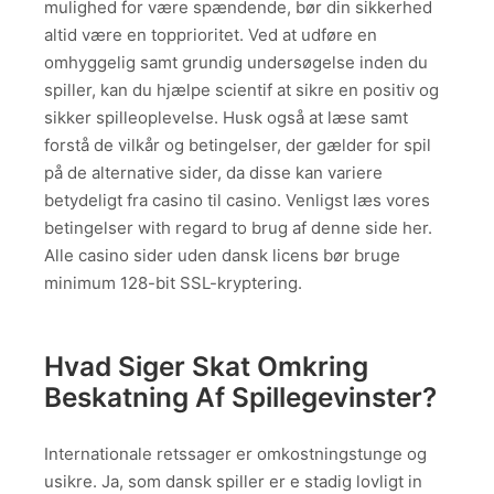
mulighed for være spændende, bør din sikkerhed
altid være en topprioritet. Ved at udføre en
omhyggelig samt grundig undersøgelse inden du
spiller, kan du hjælpe scientif at sikre en positiv og
sikker spilleoplevelse. Husk også at læse samt
forstå de vilkår og betingelser, der gælder for spil
på de alternative sider, da disse kan variere
betydeligt fra casino til casino. Venligst læs vores
betingelser with regard to brug af denne side her.
Alle casino sider uden dansk licens bør bruge
minimum 128-bit SSL-kryptering.
Hvad Siger Skat Omkring
Beskatning Af Spillegevinster?
Internationale retssager er omkostningstunge og
usikre. Ja, som dansk spiller er e stadig lovligt in