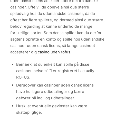
uden dansk licens adskiller sobre del fra danske
casinoer. Ofte vil du opleve ainsi que større
spiludvalg hos de udenlandske casinoer, da de
oftest har flere spillere, og dermed ainsi que større
behov regarding at kunne underholde mange
forskellige sorter. Som dansk spiller kan du derfor
sagtens oprette en konto og spille hos udenlandske
casinoer uden dansk licens, så længe casinoet
accepterer dig
casino uden rofus
.
Bemærk, at du enkelt kan spille på disse
casinoer, selvom” “i er registreret i actually
ROFUS.
Derudover kan casinoer uden dansk licens
have hurtigere udbetalinger og færre
gebyrer på ind- og udbetalinger.
Husk, at eventuelle gevinster kan være
skattepligtige.