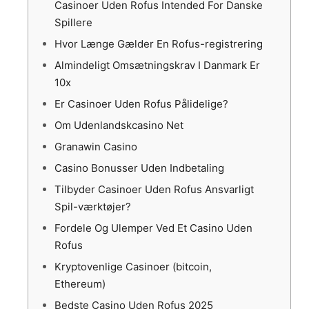
Casinoer Uden Rofus Intended For Danske
Spillere
Hvor Længe Gælder En Rofus-registrering
Almindeligt Omsætningskrav I Danmark Er
10x
Er Casinoer Uden Rofus Pålidelige?
Om Udenlandskcasino Net
Granawin Casino
Casino Bonusser Uden Indbetaling
Tilbyder Casinoer Uden Rofus Ansvarligt
Spil-værktøjer?
Fordele Og Ulemper Ved Et Casino Uden
Rofus
Kryptovenlige Casinoer (bitcoin,
Ethereum)
Bedste Casino Uden Rofus 2025