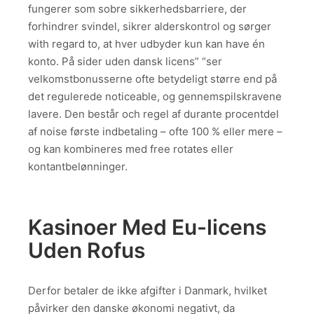
fungerer som sobre sikkerhedsbarriere, der
forhindrer svindel, sikrer alderskontrol og sørger
with regard to, at hver udbyder kun kan have én
konto. På sider uden dansk licens” “ser
velkomstbonusserne ofte betydeligt større end på
det regulerede noticeable, og gennemspilskravene
lavere. Den består och regel af durante procentdel
af noise første indbetaling – ofte 100 % eller mere –
og kan kombineres med free rotates eller
kontantbelønninger.
Kasinoer Med Eu-licens
Uden Rofus
Derfor betaler de ikke afgifter i Danmark, hvilket
påvirker den danske økonomi negativt, da