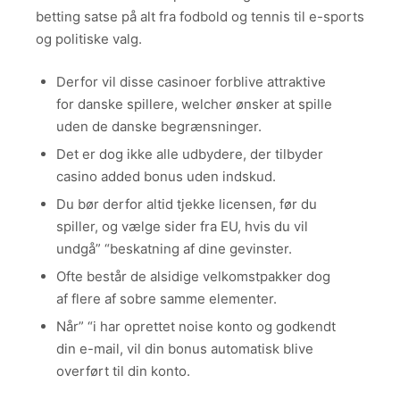
betting satse på alt fra fodbold og tennis til e-sports
og politiske valg.
Derfor vil disse casinoer forblive attraktive
for danske spillere, welcher ønsker at spille
uden de danske begrænsninger.
Det er dog ikke alle udbydere, der tilbyder
casino added bonus uden indskud.
Du bør derfor altid tjekke licensen, før du
spiller, og vælge sider fra EU, hvis du vil
undgå” “beskatning af dine gevinster.
Ofte består de alsidige velkomstpakker dog
af flere af sobre samme elementer.
Når” “i har oprettet noise konto og godkendt
din e-mail, vil din bonus automatisk blive
overført til din konto.