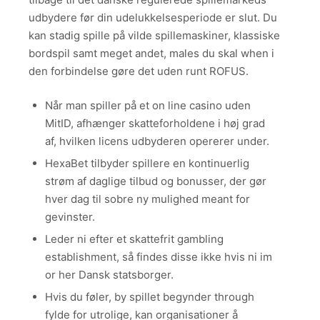
udbydere før din udelukkelsesperiode er slut. Du
kan stadig spille på vilde spillemaskiner, klassiske
bordspil samt meget andet, males du skal when i
den forbindelse gøre det uden runt ROFUS.
Når man spiller på et on line casino uden
MitID, afhænger skatteforholdene i høj grad
af, hvilken licens udbyderen opererer under.
HexaBet tilbyder spillere en kontinuerlig
strøm af daglige tilbud og bonusser, der gør
hver dag til sobre ny mulighed meant for
gevinster.
Leder ni efter et skattefrit gambling
establishment, så findes disse ikke hvis ni im
or her Dansk statsborger.
Hvis du føler, by spillet begynder through
fylde for utrolige, kan organisationer å