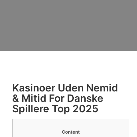
Kasinoer Uden Nemid
& Mitid For Danske
Spillere Top 2025
Content