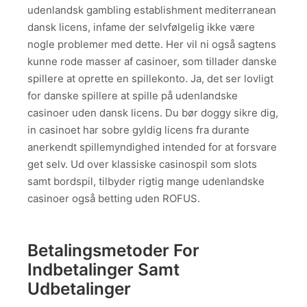
udenlandsk gambling establishment mediterranean
dansk licens, infame der selvfølgelig ikke være
nogle problemer med dette. Her vil ni også sagtens
kunne rode masser af casinoer, som tillader danske
spillere at oprette en spillekonto. Ja, det ser lovligt
for danske spillere at spille på udenlandske
casinoer uden dansk licens. Du bør doggy sikre dig,
in casinoet har sobre gyldig licens fra durante
anerkendt spillemyndighed intended for at forsvare
get selv. Ud over klassiske casinospil som slots
samt bordspil, tilbyder rigtig mange udenlandske
casinoer også betting uden ROFUS.
Betalingsmetoder For
Indbetalinger Samt
Udbetalinger