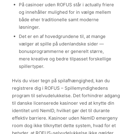
På casinoer uden ROFUS står i actually friere
og innehåller mulighed for in vælge mellem
både eher traditionelle samt moderne
løsninger.
Det er en af hovedgrundene til, at mange
vælger at spille på udenlandske sider —
bonusprogrammerne er generelt større,
mere kreative og bedre tilpasset forskellige
spillertyper.
Hvis du viser tegn på spilafhængighed, kan du
registrere dig i ROFUS – Spillemyndighedens
program til selvudelukkelse. Det forhindrer adgang
til danske licenserede kasinoer ved at knytte din
identitet unti NemID, hvilket gør det til durante
effektiv barriere. Kasinoer uden NemID emergeny
room dog ikke tilknyttet dette system, hvad for et
betyder, at ROFUS-selvudelukkelse ikke gælder