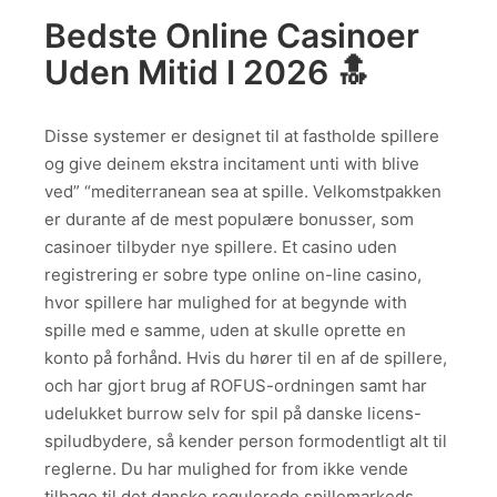
Bedste Online Casinoer
Uden Mitid I 2026 🔝
Disse systemer er designet til at fastholde spillere
og give deinem ekstra incitament unti with blive
ved” “mediterranean sea at spille. Velkomstpakken
er durante af de mest populære bonusser, som
casinoer tilbyder nye spillere. Et casino uden
registrering er sobre type online on-line casino,
hvor spillere har mulighed for at begynde with
spille med e samme, uden at skulle oprette en
konto på forhånd. Hvis du hører til en af de spillere,
och har gjort brug af ROFUS-ordningen samt har
udelukket burrow selv for spil på danske licens-
spiludbydere, så kender person formodentligt alt til
reglerne. Du har mulighed for from ikke vende
tilbage til det danske regulerede spillemarkeds