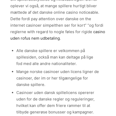
oplever vi også, at mange spillere hurtigt bliver
mættede af det danske online casino noticeable.
Dette fordi pay attention over danske on the
internet casinoer simpelthen ser for kort” “og fordi
reglerne with regard to nogle føles for rigide
casino
uden rofus nem udbetaling
.
Alle danske spillere er velkommen på
spillesiden, också man kan deltage på lige
fod med alle andre nationaliteter.
Mange norske casinoer uden licens ligner de
casinoer, der im or her tilgængelige for
danske spillere.
Casinoer uden dansk spillelicens opererer
uden for de danske regler og reguleringer,
hvilket kan offer dem friere rammer til at
tilbyde generøse bonusser og kampagner.