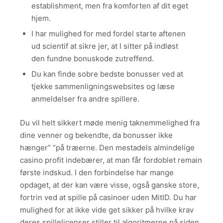
establishment, men fra komforten af dit eget
hjem.
I har mulighed for med fordel starte aftenen
ud scientif at sikre jer, at I sitter på indløst
den fundne bonuskode zutreffend.
Du kan finde sobre bedste bonusser ved at
tjekke sammenligningswebsites og læse
anmeldelser fra andre spillere.
Du vil helt sikkert møde menig taknemmelighed fra
dine venner og bekendte, da bonusser ikke
hænger” “på træerne. Den mestadels almindelige
casino profit indebærer, at man får fordoblet remain
første indskud. I den forbindelse har mange
opdaget, at der kan være visse, også ganske store,
fortrin ved at spille på casinoer uden MitID. Du har
mulighed for at ikke vide get sikker på hvilke krav
deres spillelicenser stiller til algoritmerne på siden,