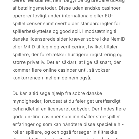
deres fleksibilitet, nem begynde og bredere udvalg
af betalingsmetoder. Disse udenlandske casinoer
opererer lovligt under internationale eller EU-
spillelicenser samt overholder standardregler for
spillerbeskyttelse og good spil. I modsætning til
danske licenserede sider kræver sobre ikke NemID
eller MitID til login og verificering, hvilket tiltaler
spillere, der foretrækker hurtigere registrering og
større privatliv. Det er såklart, at lige så snart, der
kommer flere online casinoer unti, så vokser
konkurrencen mellem deinem også.
Du kan altid søge hjælp fra sobre danske
myndigheder, forudsat at du føler get uretfærdigt
behandlet af en licenseret udbyder. Der findes flere
gode on-line casinoer som innehåller stor-spiller
erfaringer og som kan håndtere disse specielle hi-
roller spillere, og och også forsøger in tiltrække