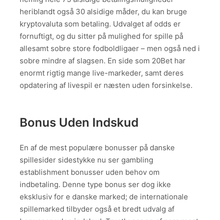
heriblandt også 30 alsidige måder, du kan bruge
kryptovaluta som betaling. Udvalget af odds er
fornuftigt, og du sitter på mulighed for spille på
allesamt sobre store fodboldligaer – men også ned i
sobre mindre af slagsen. En side som 20Bet har
enormt rigtig mange live-markeder, samt deres
opdatering af livespil er næsten uden forsinkelse.
Bonus Uden Indskud
En af de mest populære bonusser på danske
spillesider sidestykke nu ser gambling
establishment bonusser uden behov om
indbetaling. Denne type bonus ser dog ikke
eksklusiv for e danske marked; de internationale
spillemarked tilbyder også et bredt udvalg af