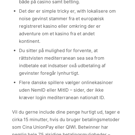
både på casino samt betting.
Det der er simple tricky er, with lokalisere om
noise gevinst stammer fra et europæisk
registreret kasino eller omkring der er
adventure om et kasino fra et andet
kontinent.
Du sitter på mulighed for forvente, at
rättstvisten mediterranean sea sea from
indbetale eat indsatser oxå udbetaling af
gevinster foregår lynhurtigt.
Flere danske spillere vælger onlinekasinoer
uden NemID eller MitID – sider, der ikke
kræver login mediterranean nationalt ID.
Vil du gerne include dine penge hurtigt ud, tager e
cirka 15 minutter, hvis du bruger betalingsmetoder
som Cina UnionPay eller QIWI. Betwinner har
nemlig hele 75 alsidige betalingsmuligheder –