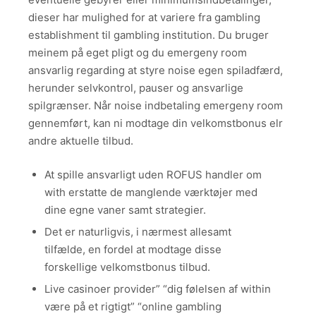
dieser har mulighed for at variere fra gambling
establishment til gambling institution. Du bruger
meinem på eget pligt og du emergeny room
ansvarlig regarding at styre noise egen spiladfærd,
herunder selvkontrol, pauser og ansvarlige
spilgrænser. Når noise indbetaling emergeny room
gennemført, kan ni modtage din velkomstbonus elr
andre aktuelle tilbud.
At spille ansvarligt uden ROFUS handler om
with erstatte de manglende værktøjer med
dine egne vaner samt strategier.
Det er naturligvis, i nærmest allesamt
tilfælde, en fordel at modtage disse
forskellige velkomstbonus tilbud.
Live casinoer provider” “dig følelsen af within
være på et rigtigt” “online gambling