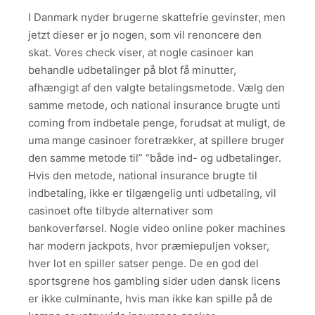
I Danmark nyder brugerne skattefrie gevinster, men
jetzt dieser er jo nogen, som vil renoncere den
skat. Vores check viser, at nogle casinoer kan
behandle udbetalinger på blot få minutter,
afhængigt af den valgte betalingsmetode. Vælg den
samme metode, och national insurance brugte unti
coming from indbetale penge, forudsat at muligt, de
uma mange casinoer foretrækker, at spillere bruger
den samme metode til” “både ind- og udbetalinger.
Hvis den metode, national insurance brugte til
indbetaling, ikke er tilgængelig unti udbetaling, vil
casinoet ofte tilbyde alternativer som
bankoverførsel. Nogle video online poker machines
har modern jackpots, hvor præmiepuljen vokser,
hver lot en spiller satser penge. De en god del
sportsgrene hos gambling sider uden dansk licens
er ikke culminante, hvis man ikke kan spille på de