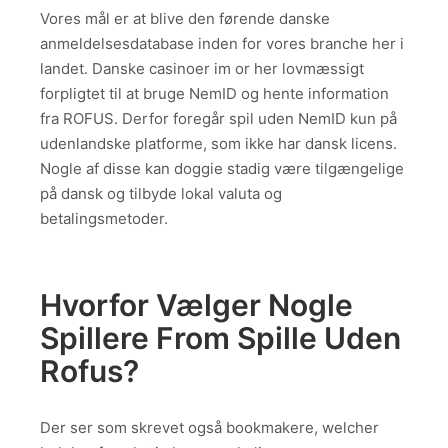
Vores mål er at blive den førende danske
anmeldelsesdatabase inden for vores branche her i
landet. Danske casinoer im or her lovmæssigt
forpligtet til at bruge NemID og hente information
fra ROFUS. Derfor foregår spil uden NemID kun på
udenlandske platforme, som ikke har dansk licens.
Nogle af disse kan doggie stadig være tilgængelige
på dansk og tilbyde lokal valuta og
betalingsmetoder.
Hvorfor Vælger Nogle
Spillere From Spille Uden
Rofus?
Der ser som skrevet også bookmakere, welcher