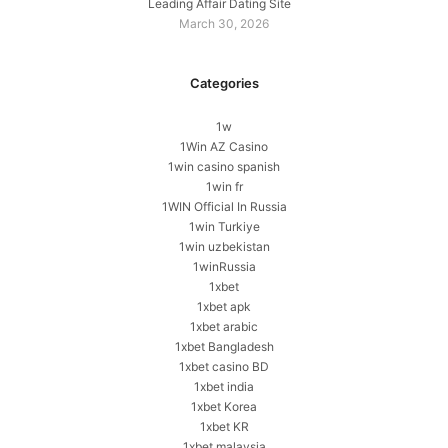
Leading Affair Dating Site
March 30, 2026
Categories
1w
1Win AZ Casino
1win casino spanish
1win fr
1WIN Official In Russia
1win Turkiye
1win uzbekistan
1winRussia
1xbet
1xbet apk
1xbet arabic
1xbet Bangladesh
1xbet casino BD
1xbet india
1xbet Korea
1xbet KR
1xbet malaysia