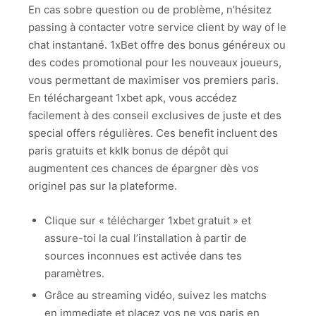
En cas sobre question ou de problème, n’hésitez
passing à contacter votre service client by way of le
chat instantané. 1xBet offre des bonus généreux ou
des codes promotional pour les nouveaux joueurs,
vous permettant de maximiser vos premiers paris.
En téléchargeant 1xbet apk, vous accédez
facilement à des conseil exclusives de juste et des
special offers régulières. Ces benefit incluent des
paris gratuits et kklk bonus de dépôt qui
augmentent ces chances de épargner dès vos
originel pas sur la plateforme.
Clique sur « télécharger 1xbet gratuit » et
assure-toi la cual l’installation à partir de
sources inconnues est activée dans tes
paramètres.
Grâce au streaming vidéo, suivez les matchs
en immediate et placez vos ne vos paris en