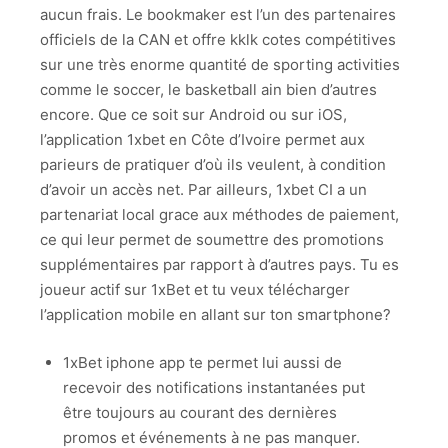
aucun frais. Le bookmaker est l’un des partenaires
officiels de la CAN et offre kklk cotes compétitives
sur une très enorme quantité de sporting activities
comme le soccer, le basketball ain bien d’autres
encore. Que ce soit sur Android ou sur iOS,
l’application 1xbet en Côte d’Ivoire permet aux
parieurs de pratiquer d’où ils veulent, à condition
d’avoir un accès net. Par ailleurs, 1xbet CI a un
partenariat local grace aux méthodes de paiement,
ce qui leur permet de soumettre des promotions
supplémentaires par rapport à d’autres pays. Tu es
joueur actif sur 1xBet et tu veux télécharger
l’application mobile en allant sur ton smartphone?
1xBet iphone app te permet lui aussi de
recevoir des notifications instantanées put
être toujours au courant des dernières
promos et événements à ne pas manquer.