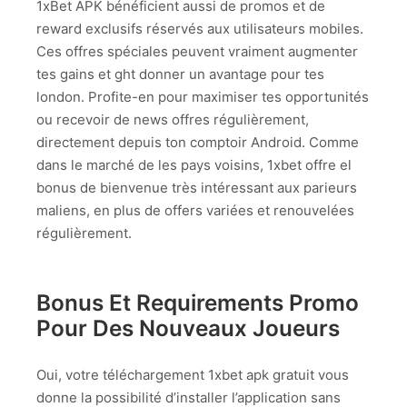
1xBet APK bénéficient aussi de promos et de
reward exclusifs réservés aux utilisateurs mobiles.
Ces offres spéciales peuvent vraiment augmenter
tes gains et ght donner un avantage pour tes
london. Profite-en pour maximiser tes opportunités
ou recevoir de news offres régulièrement,
directement depuis ton comptoir Android. Comme
dans le marché de les pays voisins, 1xbet offre el
bonus de bienvenue très intéressant aux parieurs
maliens, en plus de offers variées et renouvelées
régulièrement.
Bonus Et Requirements Promo
Pour Des Nouveaux Joueurs
Oui, votre téléchargement 1xbet apk gratuit vous
donne la possibilité d’installer l’application sans