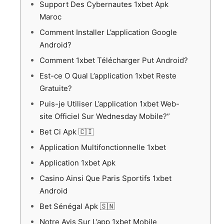
Support Des Cybernautes 1xbet Apk
Maroc
Comment Installer L’application Google
Android?
Сomment 1xbet Télécharger Put Android?
Est-ce O Qual L’application 1xbet Reste
Gratuite?
Puis-je Utiliser L’application 1xbet Web-
site Officiel Sur Wednesday Mobile?”
Bet Ci Apk 🇨🇮
Application Multifonctionnelle 1xbet
Application 1xbet Apk
Casino Ainsi Que Paris Sportifs 1xbet
Android
Bet Sénégal Apk 🇸🇳
Notre Avis Sur L’app 1xbet Mobile