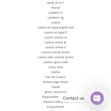
book of ra it
Brand
casibom tr
casibom-tg
casino
casino en ligne argent reel
casino en ligne fr
casino onlina ca
casino online ar
casinò online it
casino svensk licens
casino utan svensk licens
casino-glory india
crazy time
csdino
Fair Go Casino
fortune tiger brazil
Game
glory-casinos tr
KaravanBet Casino
Contact us
Kasyno Online PL
Open
king johnnie