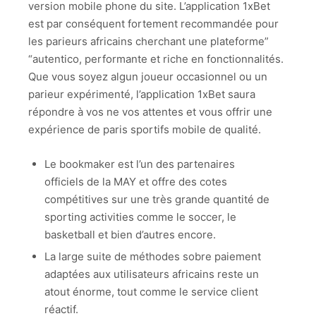
version mobile phone du site. L’application 1xBet
est par conséquent fortement recommandée pour
les parieurs africains cherchant une plateforme”
“autentico, performante et riche en fonctionnalités.
Que vous soyez algun joueur occasionnel ou un
parieur expérimenté, l’application 1xBet saura
répondre à vos ne vos attentes et vous offrir une
expérience de paris sportifs mobile de qualité.
Le bookmaker est l’un des partenaires
officiels de la MAY et offre des cotes
compétitives sur une très grande quantité de
sporting activities comme le soccer, le
basketball et bien d’autres encore.
La large suite de méthodes sobre paiement
adaptées aux utilisateurs africains reste un
atout énorme, tout comme le service client
réactif.