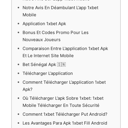
Notre Avis En Déambulant L’app 1xbet
Mobile
Application 1xbet Apk
Bonus Et Codes Promo Pour Les
Nouveaux Joueurs
Comparaison Entre L’application 1xbet Apk
Et Le Internet Site Mobile
Bet Sénégal Apk 🇸🇳
Télécharger L’application
Comment Télécharger L’application 1xbet
Apk?
Où Télécharger L’apk Sobre 1xbet: 1xbet
Mobile Télécharger En Toute Sécurité
Сomment 1xbet Télécharger Put Android?
Les Avantages Para Apk 1xbet Fill Android