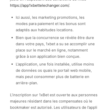
https://app1xbettelechanger.com/
.
Ici aussi, les marketing promotions, les
modes para paiement et les bonus sont
adaptés aux habitudes locations.
Bien que la concurrence se révèle être dure
dans votre pays, 1xbet a su se accomplir une
place sur le marché en ligne, notamment
grâce à son application bien conçue.
L’application, une fois installée, utilise moins
de données os quais le portail web mobile,
mais peut consommer plus de batterie en
arrière-plan.
L’inscription sur 1xBet est ouverte aux personnes
majeures résidant dans les compensates où le
bookmaker est autorisé. Les utilisateurs de l’appli