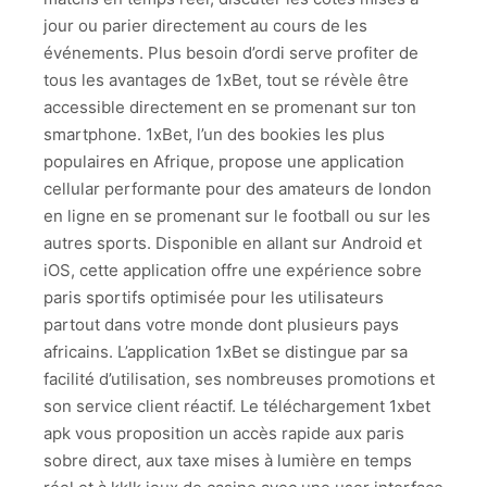
jour ou parier directement au cours de les
événements. Plus besoin d’ordi serve profiter de
tous les avantages de 1xBet, tout se révèle être
accessible directement en se promenant sur ton
smartphone. 1xBet, l’un des bookies les plus
populaires en Afrique, propose une application
cellular performante pour des amateurs de london
en ligne en se promenant sur le football ou sur les
autres sports. Disponible en allant sur Android et
iOS, cette application offre une expérience sobre
paris sportifs optimisée pour les utilisateurs
partout dans votre monde dont plusieurs pays
africains. L’application 1xBet se distingue par sa
facilité d’utilisation, ses nombreuses promotions et
son service client réactif. Le téléchargement 1xbet
apk vous proposition un accès rapide aux paris
sobre direct, aux taxe mises à lumière en temps