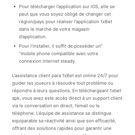
Pour télécharger l’application sur iOS, elle se
peut que vous soyez obligé de changer cet
région/pays pour réaliser l’application 1xBet
dans le marché de votre magasin
d’application.
Pour l’installer, il suffit de posséder un”
“mobile phone compatible avec votre
connexion internet steady.
L’assistance client para 1xBet est online 24/7 pour
guider les joueurs à résoudre tout problème ou
répondre à leurs questions. En téléchargeant 1xbet
apk, vous avez este accès direct à un support client
via le conversation en direct, l’email ou le
téléphone. L’équipe de assistance se distingue
equiparable sa réactivité ainsi que son efficacité,
offrant des solutions rapides pour garantir une