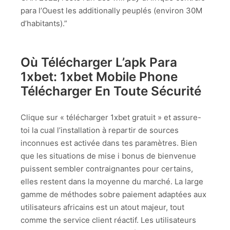
para l’Ouest les additionally peuplés (environ 30M
d’habitants).”
Où Télécharger L’apk Para
1xbet: 1xbet Mobile Phone
Télécharger En Toute Sécurité
Clique sur « télécharger 1xbet gratuit » et assure-
toi la cual l’installation à repartir de sources
inconnues est activée dans tes paramètres. Bien
que les situations de mise i bonus de bienvenue
puissent sembler contraignantes pour certains,
elles restent dans la moyenne du marché. La large
gamme de méthodes sobre paiement adaptées aux
utilisateurs africains est un atout majeur, tout
comme the service client réactif. Les utilisateurs