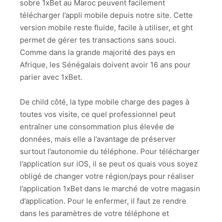
sobre 1xBet au Maroc peuvent facilement
télécharger l’appli mobile depuis notre site. Cette
version mobile reste fluide, facile à utiliser, et ght
permet de gérer tes transactions sans souci.
Comme dans la grande majorité des pays en
Afrique, les Sénégalais doivent avoir 16 ans pour
parier avec 1xBet.
De child côté, la type mobile charge des pages à
toutes vos visite, ce quel professionnel peut
entraîner une consommation plus élevée de
données, mais elle a l’avantage de préserver
surtout l’autonomie du téléphone. Pour télécharger
l’application sur iOS, il se peut os quais vous soyez
obligé de changer votre région/pays pour réaliser
l’application 1xBet dans le marché de votre magasin
d’application. Pour le enfermer, il faut ze rendre
dans les paramètres de votre téléphone et