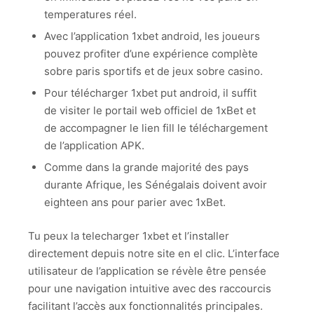
temperatures réel.
Avec l’application 1xbet android, les joueurs
pouvez profiter d’une expérience complète
sobre paris sportifs et de jeux sobre casino.
Pour télécharger 1xbet put android, il suffit
de visiter le portail web officiel de 1xBet et
de accompagner le lien fill le téléchargement
de l’application APK.
Comme dans la grande majorité des pays
durante Afrique, les Sénégalais doivent avoir
eighteen ans pour parier avec 1xBet.
Tu peux la telecharger 1xbet et l’installer
directement depuis notre site en el clic. L’interface
utilisateur de l’application se révèle être pensée
pour une navigation intuitive avec des raccourcis
facilitant l’accès aux fonctionnalités principales.