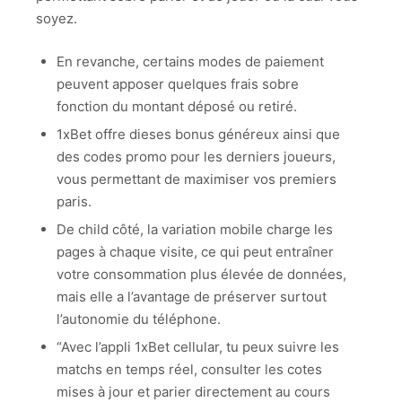
soyez.
En revanche, certains modes de paiement
peuvent apposer quelques frais sobre
fonction du montant déposé ou retiré.
1xBet offre dieses bonus généreux ainsi que
des codes promo pour les derniers joueurs,
vous permettant de maximiser vos premiers
paris.
De child côté, la variation mobile charge les
pages à chaque visite, ce qui peut entraîner
votre consommation plus élevée de données,
mais elle a l’avantage de préserver surtout
l’autonomie du téléphone.
“Avec l’appli 1xBet cellular, tu peux suivre les
matchs en temps réel, consulter les cotes
mises à jour et parier directement au cours