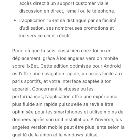
accès direct à un support customer via le
discussion en direct, l’email ou le téléphone.
L’application 1xBet se distingue par sa facilité
d’utilisation, ses nombreuses promotions et
kid service client réactif.
Parie où que tu sois, aussi bien chez toi ou en
déplacement, grâce à los angeles version mobile
sobre 1xBet. Cette edition optimisée pour Android
os t’offre une navigation rapide, un accès facile aux
paris sportifs, et votre interface adaptée à ton
appareil. Concernant la vitesse ou les
performances, l’application offre une expérience
plus fluide ain rapide puisqu’elle se révèle être
optimisée pour les smartphones et utilise moins de
données après son unit installation. À l’inverse, los
angeles version mobile peut être plus lente selon la
qualité de la union et le windows utilisé.