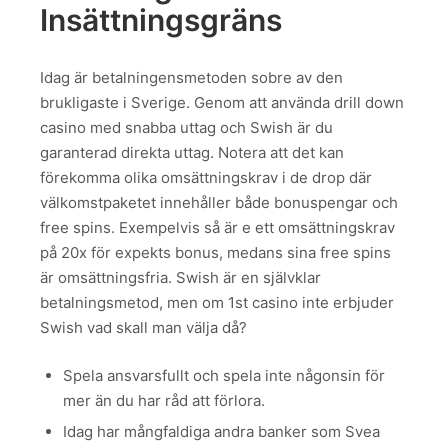
Insättningsgräns
Idag är betalningensmetoden sobre av den
brukligaste i Sverige. Genom att använda drill down
casino med snabba uttag och Swish är du
garanterad direkta uttag. Notera att det kan
förekomma olika omsättningskrav i de drop där
välkomstpaketet innehåller både bonuspengar och
free spins. Exempelvis så är e ett omsättningskrav
på 20x för expekts bonus, medans sina free spins
är omsättningsfria. Swish är en självklar
betalningsmetod, men om 1st casino inte erbjuder
Swish vad skall man välja då?
Spela ansvarsfullt och spela inte någonsin för
mer än du har råd att förlora.
Idag har mångfaldiga andra banker som Svea