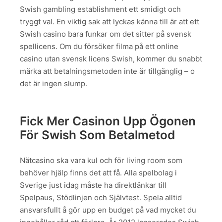
Swish gambling establishment ett smidigt och
tryggt val. En viktig sak att lyckas känna till är att ett
Swish casino bara funkar om det sitter på svensk
spellicens. Om du försöker filma på ett online
casino utan svensk licens Swish, kommer du snabbt
märka att betalningsmetoden inte är tillgänglig – o
det är ingen slump.
Fick Mer Casinon Upp Ögonen
För Swish Som Betalmetod
Nätcasino ska vara kul och för living room som
behöver hjälp finns det att få. Alla spelbolag i
Sverige just idag måste ha direktlänkar till
Spelpaus, Stödlinjen och Självtest. Spela alltid
ansvarsfullt å gör upp en budget på vad mycket du