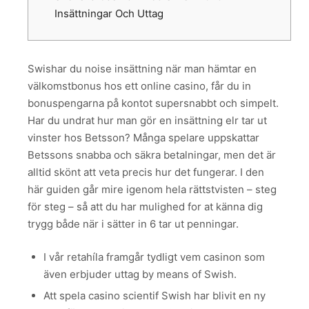
Insättningar Och Uttag
Swishar du noise insättning när man hämtar en
välkomstbonus hos ett online casino, får du in
bonuspengarna på kontot supersnabbt och simpelt.
Har du undrat hur man gör en insättning elr tar ut
vinster hos Betsson? Många spelare uppskattar
Betssons snabba och säkra betalningar, men det är
alltid skönt att veta precis hur det fungerar. I den
här guiden går mire igenom hela rättstvisten – steg
för steg – så att du har mulighed for at känna dig
trygg både när i sätter in 6 tar ut penningar.
I vår retahíla framgår tydligt vem casinon som
även erbjuder uttag by means of Swish.
Att spela casino scientif Swish har blivit en ny