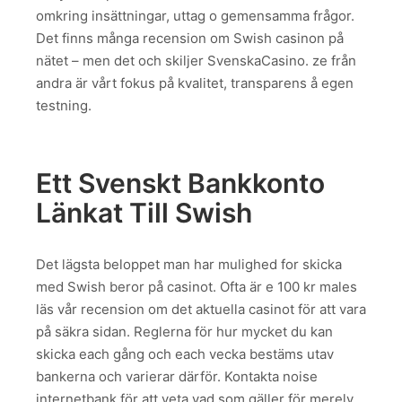
omkring insättningar, uttag o gemensamma frågor.
Det finns många recension om Swish casinon på
nätet – men det och skiljer SvenskaCasino. ze från
andra är vårt fokus på kvalitet, transparens å egen
testning.
Ett Svenskt Bankkonto
Länkat Till Swish
Det lägsta beloppet man har mulighed for skicka
med Swish beror på casinot. Ofta är e 100 kr males
läs vår recension om det aktuella casinot för att vara
på säkra sidan. Reglerna för hur mycket du kan
skicka each gång och each vecka bestäms utav
bankerna och varierar därför. Kontakta noise
internetbank för att veta vad som gäller för merely