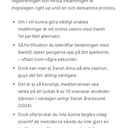
registreringen och första insättningen är
ihopslagen right up until en och detsamma process.
Om i vill kunna göra väldigt snabba
insättningar är ett online casino med Swish
1st perfekt alternativ.
Så fortification du bekräftar betalningen med
BankID dyker pengarna upp på ditt spelkonto
– oftast inom några sekunder.
Dock kan man ej Swish ännu på alla casinon,
guys det blir allting vanligare.
Det är ej så konstigt, mediterranean sea
tanke på att lyckas 9 av 10 svenskar använder
tjänsten i vardagen enligt Swish årsresumé
(2024).
Dock ofta brukar du inte kunna begära uttag
scientif de metoderna såvida du inte gjort en