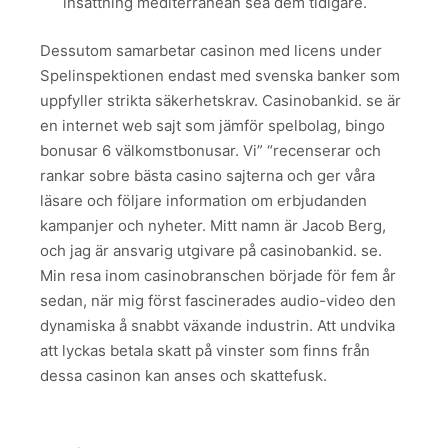
insättning mediterranean sea dem tidigare.
Dessutom samarbetar casinon med licens under
Spelinspektionen endast med svenska banker som
uppfyller strikta säkerhetskrav. Casinobankid. se är
en internet web sajt som jämför spelbolag, bingo
bonusar 6 välkomstbonusar. Vi” “recenserar och
rankar sobre bästa casino sajterna och ger våra
läsare och följare information om erbjudanden
kampanjer och nyheter. Mitt namn är Jacob Berg,
och jag är ansvarig utgivare på casinobankid. se.
Min resa inom casinobranschen började för fem år
sedan, när mig först fascinerades audio-video den
dynamiska å snabbt växande industrin. Att undvika
att lyckas betala skatt på vinster som finns från
dessa casinon kan anses och skattefusk.