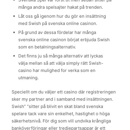
många andra spelsajter hakat på trenden.
Låt oss gå igenom hur du gör en insättning
med Swish på svenska online casinon.
På grund av dessa fördelar har många
svenska online casinon börjat erbjuda Swish
som en betalningsalternativ.
Det finns ju så många alternativ att lyckas
välja mellan så att välja simply rätt Swish-
casino har mulighed for verka som en
utmaning.
Speciellt om du väljer ett casino där registreringen
sker my partner and i samband med insättningen.
Swish” “sitter på blivit en skat bland svenska
spelare tack vare sin enkelhet, hastighet o höga
säkerhetsnivå. För dig som vill undvika krångliga
banköverföringar eller tredjepartsappar är ett