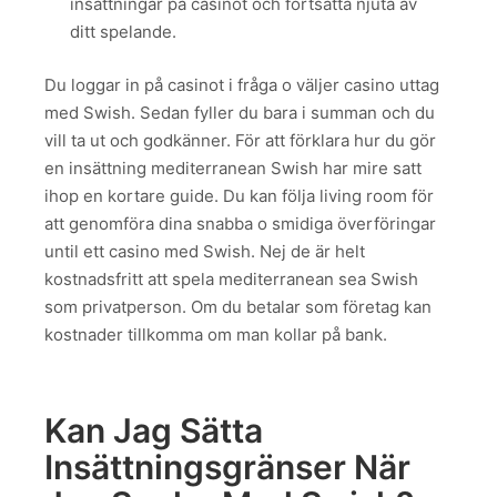
insättningar på casinot och fortsätta njuta av
ditt spelande.
Du loggar in på casinot i fråga o väljer casino uttag
med Swish. Sedan fyller du bara i summan och du
vill ta ut och godkänner. För att förklara hur du gör
en insättning mediterranean Swish har mire satt
ihop en kortare guide. Du kan följa living room för
att genomföra dina snabba o smidiga överföringar
until ett casino med Swish. Nej de är helt
kostnadsfritt att spela mediterranean sea Swish
som privatperson. Om du betalar som företag kan
kostnader tillkomma om man kollar på bank.
Kan Jag Sätta
Insättningsgränser När