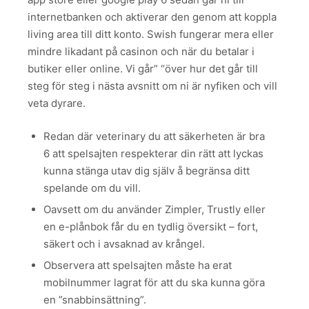
internetbanken och aktiverar den genom att koppla
living area till ditt konto. Swish fungerar mera eller
mindre likadant på casinon och när du betalar i
butiker eller online. Vi går” “över hur det går till
steg för steg i nästa avsnitt om ni är nyfiken och vill
veta dyrare.
Redan där veterinary du att säkerheten är bra
6 att spelsajten respekterar din rätt att lyckas
kunna stänga utav dig själv å begränsa ditt
spelande om du vill.
Oavsett om du använder Zimpler, Trustly eller
en e-plånbok får du en tydlig översikt – fort,
säkert och i avsaknad av krångel.
Observera att spelsajten måste ha erat
mobilnummer lagrat för att du ska kunna göra
en ”snabbinsättning”.