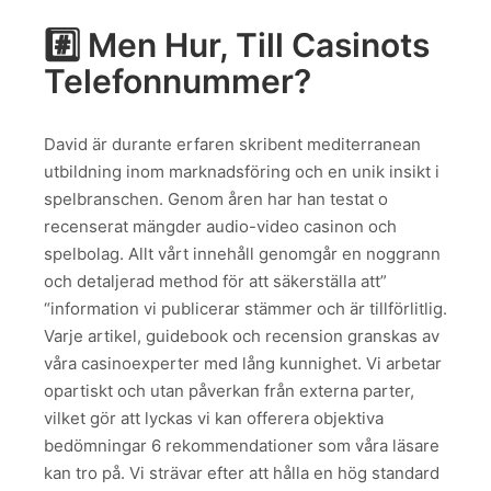
#️⃣ Men Hur, Till Casinots
Telefonnummer?
David är durante erfaren skribent mediterranean
utbildning inom marknadsföring och en unik insikt i
spelbranschen. Genom åren har han testat o
recenserat mängder audio-video casinon och
spelbolag. Allt vårt innehåll genomgår en noggrann
och detaljerad method för att säkerställa att”
“information vi publicerar stämmer och är tillförlitlig.
Varje artikel, guidebook och recension granskas av
våra casinoexperter med lång kunnighet. Vi arbetar
opartiskt och utan påverkan från externa parter,
vilket gör att lyckas vi kan offerera objektiva
bedömningar 6 rekommendationer som våra läsare
kan tro på. Vi strävar efter att hålla en hög standard