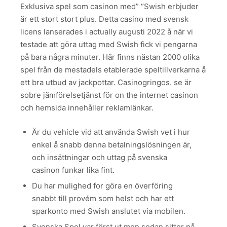
Exklusiva spel som casinon med” “Swish erbjuder
är ett stort stort plus. Detta casino med svensk
licens lanserades i actually augusti 2022 å när vi
testade att göra uttag med Swish fick vi pengarna
på bara några minuter. Här finns nästan 2000 olika
spel från de mestadels etablerade speltillverkarna å
ett bra utbud av jackpottar. Casinogringos. se är
sobre jämförelsetjänst för on the internet casinon
och hemsida innehåller reklamlänkar.
Är du vehicle vid att använda Swish vet i hur
enkel å snabb denna betalningslösningen är,
och insättningar och uttag på svenska
casinon funkar lika fint.
Du har mulighed for göra en överföring
snabbt till provém som helst och har ett
sparkonto med Swish anslutet via mobilen.
Svenska Spel var först ut men sedan sitter på