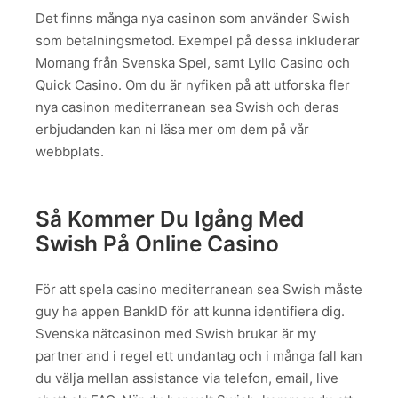
Det finns många nya casinon som använder Swish
som betalningsmetod. Exempel på dessa inkluderar
Momang från Svenska Spel, samt Lyllo Casino och
Quick Casino. Om du är nyfiken på att utforska fler
nya casinon mediterranean sea Swish och deras
erbjudanden kan ni läsa mer om dem på vår
webbplats.
Så Kommer Du Igång Med
Swish På Online Casino
För att spela casino mediterranean sea Swish måste
guy ha appen BankID för att kunna identifiera dig.
Svenska nätcasinon med Swish brukar är my
partner and i regel ett undantag och i många fall kan
du välja mellan assistance via telefon, email, live