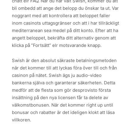
chatt elr FAQ. När du har valt Swish, kommer du att
bli ombedd att ange det belopp du önskar ta ut. Var
noggrant med att kontrollera att beloppet faller
inom casinots uttagsgränser och att i har tillräckligt
mediterranean sea medel på ditt konto. Efter att ha
angett beloppet, bekräfta ditt alternativ genom att
klicka på ”Fortsätt” elr motsvarande knapp.
Swish är den absolut säkraste betalningsmetoden
när det kommer till att lyckas föra över till och från
casinon på nätet. Swish ägs ju audio-video
bankerna själva och garanterar säkerheten. Detta
medför att de flesta som gör desprovisto första
insättning på den nya licensen får ta delete av
välkomstbonusen. När det kommer right up until
bonusar och rabatter är det ideligen klokt att läsa
villkoren.