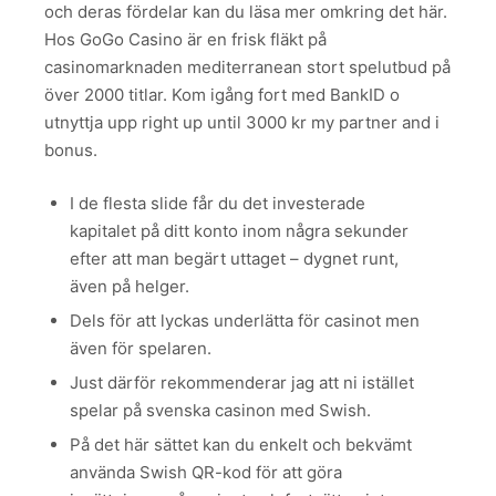
och deras fördelar kan du läsa mer omkring det här.
Hos GoGo Casino är en frisk fläkt på
casinomarknaden mediterranean stort spelutbud på
över 2000 titlar. Kom igång fort med BankID o
utnyttja upp right up until 3000 kr my partner and i
bonus.
I de flesta slide får du det investerade
kapitalet på ditt konto inom några sekunder
efter att man begärt uttaget – dygnet runt,
även på helger.
Dels för att lyckas underlätta för casinot men
även för spelaren.
Just därför rekommenderar jag att ni istället
spelar på svenska casinon med Swish.
På det här sättet kan du enkelt och bekvämt
använda Swish QR-kod för att göra