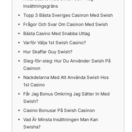
Insättningsgräns
Topp 3 Bästa Sveriges Casinon Med Swish
Frågor Och Svar Om Casinon Med Swish
Bästa Casino Med Snabba Uttag
Varför Välja 1st Swish Casino?
Hur Skaffar Guy Swish?
Steg-för-steg: Hur Du Använder Swish På
Casinon
Nackdelarna Med Att Använda Swish Hos
1st Casino
Får Jag Bonus Omkring Jag Sätter In Med
Swish?
Casino Bonusar På Swish Casinon
Vad Är Minsta Insättningen Man Kan
Swisha?