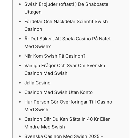
Swish Erbjuder (oftast! ) De Snabbaste
Uttagen
Fördelar Och Nackdelar Scientif Swish
Casinon
Är Det Säkert Att Spela Casino På Nätet
Med Swish?
När Kom Swish På Casinon?
Vanliga Frågor Och Svar Om Svenska
Casinon Med Swish
Jalla Casino
Casinon Med Swish Utan Konto
Hur Person Gör Överföringar Till Casino
Med Swish
Casinon Där Du Kan Sätta In 40 Kr Eller
Mindre Med Swish
Svenska Casinon Med Swish 2025 –