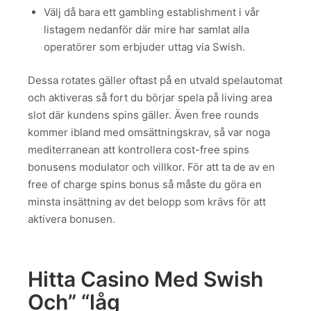
Välj då bara ett gambling establishment i vår
listagem nedanför där mire har samlat alla
operatörer som erbjuder uttag via Swish.
Dessa rotates gäller oftast på en utvald spelautomat
och aktiveras så fort du börjar spela på living area
slot där kundens spins gäller. Även free rounds
kommer ibland med omsättningskrav, så var noga
mediterranean att kontrollera cost-free spins
bonusens modulator och villkor. För att ta de av en
free of charge spins bonus så måste du göra en
minsta insättning av det belopp som krävs för att
aktivera bonusen.
Hitta Casino Med Swish
Och” “låg