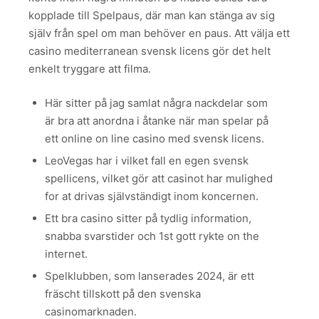
kopplade till Spelpaus, där man kan stänga av sig
själv från spel om man behöver en paus. Att välja ett
casino mediterranean svensk licens gör det helt
enkelt tryggare att filma.
Här sitter på jag samlat några nackdelar som
är bra att anordna i åtanke när man spelar på
ett online on line casino med svensk licens.
LeoVegas har i vilket fall en egen svensk
spellicens, vilket gör att casinot har mulighed
for at drivas självständigt inom koncernen.
Ett bra casino sitter på tydlig information,
snabba svarstider och 1st gott rykte on the
internet.
Spelklubben, som lanserades 2024, är ett
fräscht tillskott på den svenska
casinomarknaden.