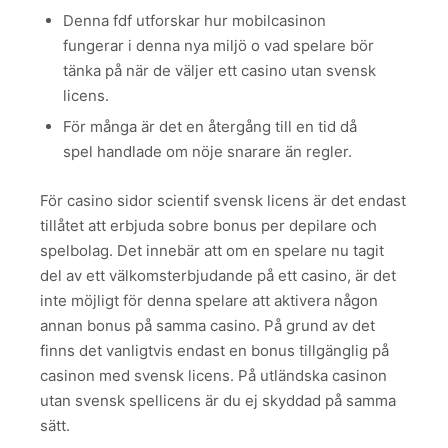
Denna fdf utforskar hur mobilcasinon
fungerar i denna nya miljö o vad spelare bör
tänka på när de väljer ett casino utan svensk
licens.
För många är det en återgång till en tid då
spel handlade om nöje snarare än regler.
För casino sidor scientif svensk licens är det endast
tillåtet att erbjuda sobre bonus per depilare och
spelbolag. Det innebär att om en spelare nu tagit
del av ett välkomsterbjudande på ett casino, är det
inte möjligt för denna spelare att aktivera någon
annan bonus på samma casino. På grund av det
finns det vanligtvis endast en bonus tillgänglig på
casinon med svensk licens. På utländska casinon
utan svensk spellicens är du ej skyddad på samma
sätt.