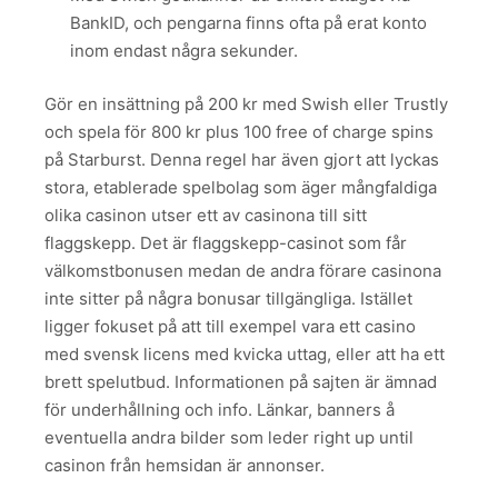
BankID, och pengarna finns ofta på erat konto
inom endast några sekunder.
Gör en insättning på 200 kr med Swish eller Trustly
och spela för 800 kr plus 100 free of charge spins
på Starburst. Denna regel har även gjort att lyckas
stora, etablerade spelbolag som äger mångfaldiga
olika casinon utser ett av casinona till sitt
flaggskepp. Det är flaggskepp-casinot som får
välkomstbonusen medan de andra förare casinona
inte sitter på några bonusar tillgängliga. Istället
ligger fokuset på att till exempel vara ett casino
med svensk licens med kvicka uttag, eller att ha ett
brett spelutbud. Informationen på sajten är ämnad
för underhållning och info. Länkar, banners å
eventuella andra bilder som leder right up until
casinon från hemsidan är annonser.