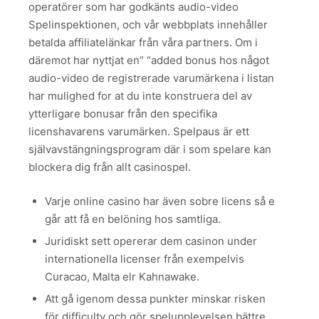
operatörer som har godkänts audio-video
Spelinspektionen, och vår webbplats innehåller
betalda affiliatelänkar från våra partners. Om i
däremot har nyttjat en” “added bonus hos något
audio-video de registrerade varumärkena i listan
har mulighed for at du inte konstruera del av
ytterligare bonusar från den specifika
licenshavarens varumärken. Spelpaus är ett
självavstängningsprogram där i som spelare kan
blockera dig från allt casinospel.
Varje online casino har även sobre licens så e
går att få en belöning hos samtliga.
Juridiskt sett opererar dem casinon under
internationella licenser från exempelvis
Curacao, Malta elr Kahnawake.
Att gå igenom dessa punkter minskar risken
för difficulty och gör spelupplevelsen bättre.