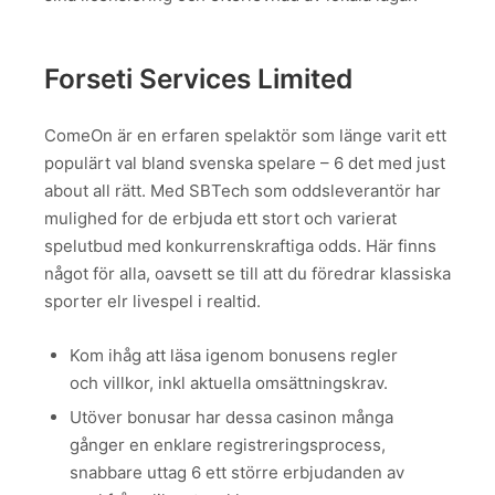
Forseti Services Limited
ComeOn är en erfaren spelaktör som länge varit ett
populärt val bland svenska spelare – 6 det med just
about all rätt. Med SBTech som oddsleverantör har
mulighed for de erbjuda ett stort och varierat
spelutbud med konkurrenskraftiga odds. Här finns
något för alla, oavsett se till att du föredrar klassiska
sporter elr livespel i realtid.
Kom ihåg att läsa igenom bonusens regler
och villkor, inkl aktuella omsättningskrav.
Utöver bonusar har dessa casinon många
gånger en enklare registreringsprocess,
snabbare uttag 6 ett större erbjudanden av