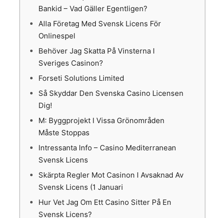
Bankid – Vad Gäller Egentligen?
Alla Företag Med Svensk Licens För
Onlinespel
Behöver Jag Skatta På Vinsterna I
Sveriges Casinon?
Forseti Solutions Limited
Så Skyddar Den Svenska Casino Licensen
Dig!
M: Byggprojekt I Vissa Grönområden
Måste Stoppas
Intressanta Info – Casino Mediterranean
Svensk Licens
Skärpta Regler Mot Casinon I Avsaknad Av
Svensk Licens (1 Januari
Hur Vet Jag Om Ett Casino Sitter På En
Svensk Licens?