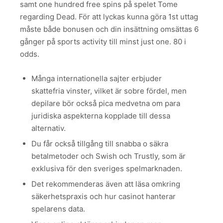
samt one hundred free spins på spelet Tome
regarding Dead. För att lyckas kunna göra 1st uttag
måste både bonusen och din insättning omsättas 6
gånger på sports activity till minst just one. 80 i
odds.
Många internationella sajter erbjuder
skattefria vinster, vilket är sobre fördel, men
depilare bör också pica medvetna om para
juridiska aspekterna kopplade till dessa
alternativ.
Du får också tillgång till snabba o säkra
betalmetoder och Swish och Trustly, som är
exklusiva för den sveriges spelmarknaden.
Det rekommenderas även att läsa omkring
säkerhetspraxis och hur casinot hanterar
spelarens data.