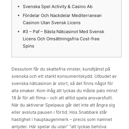
Svenska Spel Activity & Casino Ab
Fördelar Och Nackdelar Mediterranean
Casinon Utan Svensk Licens
#3 – Paf – Bästa Nätcasinot Med Svensk
Licens Och Omsättningsfria Cost-free
Spins
Dessutom får du skattefria vinster, kundtjänst på
svenska och ett starkt konsumentskydd. Utbudet av
svenska nätcasinon är stort, så det finns något för
alla smaker. Kom ihåg att lyckas du måste palo minst
18 år för att filma – och att alltid spela ansvarsfullt.
När du aktiverar Spelpaus går det inte att ångra sig
eller avsluta pausen i förtid. Hos Snabbare står
hastighet i hauptaugenmerk – precis som namnet
antyder. Här spelar du utan” “att lyckas behöva