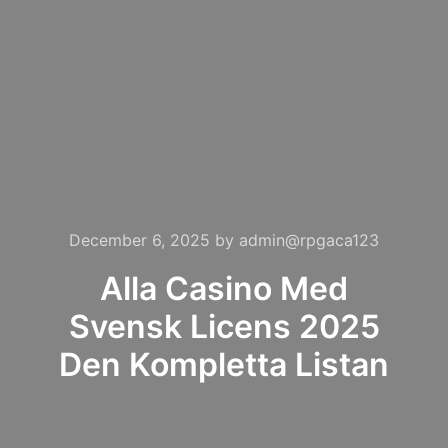
December 6, 2025
by
admin@rpgaca123
Alla Casino Med
Svensk Licens 2025
Den Kompletta Listan