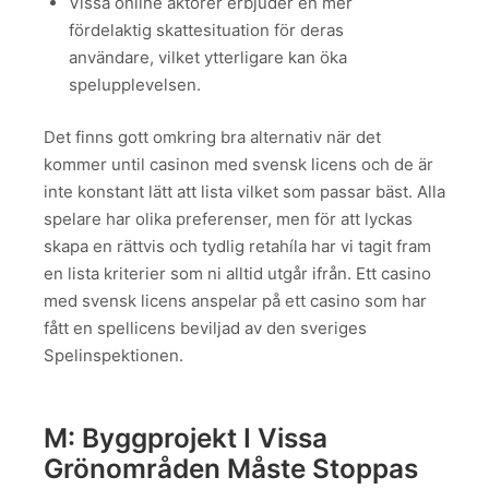
Vissa online aktörer erbjuder en mer
fördelaktig skattesituation för deras
användare, vilket ytterligare kan öka
spelupplevelsen.
Det finns gott omkring bra alternativ när det
kommer until casinon med svensk licens och de är
inte konstant lätt att lista vilket som passar bäst. Alla
spelare har olika preferenser, men för att lyckas
skapa en rättvis och tydlig retahíla har vi tagit fram
en lista kriterier som ni alltid utgår ifrån. Ett casino
med svensk licens anspelar på ett casino som har
fått en spellicens beviljad av den sveriges
Spelinspektionen.
M: Byggprojekt I Vissa
Grönområden Måste Stoppas