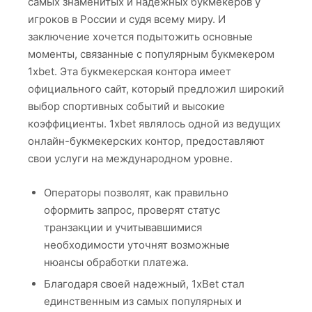
самых знаменитых и надежных букмекеров у
игроков в России и судя всему миру. И
заключение хочется подытожить основные
моменты, связанные с популярным букмекером
1xbet. Эта букмекерская контора имеет
официального сайт, который предложил широкий
выбор спортивных событий и высокие
коэффициенты. 1xbet являлось одной из ведущих
онлайн-букмекерских контор, предоставляют
свои услуги на международном уровне.
Операторы позволят, как правильно
оформить запрос, проверят статус
транзакции и учитывавшимися
необходимости уточнят возможные
нюансы обработки платежа.
Благодаря своей надежный, 1xBet стал
единственным из самых популярных и