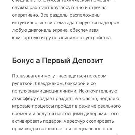
служба работает круглосуточно и отвечал
оперативно. Все разделы расположены
интуитивно, же система адаптируется надзором
любую диагональ экрана, обеспечивая
комфортную игру независимо от устройства.
Бонус а Первый Депозит
Пользователи могут насладиться покером,
рулеткой, блэкджеком, баккарой и со
популярными дисциплинами. Исключительную
атмосферу создаёт раздел Live Casino, недалеко
игровые процессы пройдет в режиме реального
времени и ведутся настоящими дилерами. Того
активировать подарок, чересчур скопировать
промокод и вставить его и специальное поле