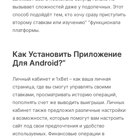
вызывает сложностей даже у подопечных. Этот
способ подойдёт тем, кто хочу сразу приступить
второму ставкам или изучению” “функционала
платформы.
Как Установить Приложение
Для Android?”
Личный кабинет и 1xBet – как ваша личная
страница, где вы смогут управлять своими
ставками, просматривать историю операций,
пополнять счет же выводить выигрыши. Личных
кабинет также предложил различные настройки
а возможности, которые помогут вам настроить
сайт под свои предпочтения и удобство
используемых. Финансовые операции в