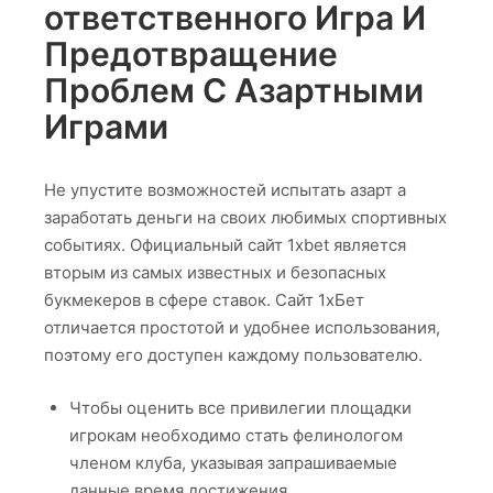
ответственного Игра И
Предотвращение
Проблем С Азартными
Играми
Не упустите возможностей испытать азарт а
заработать деньги на своих любимых спортивных
событиях. Официальный сайт 1xbet является
вторым из самых известных и безопасных
букмекеров в сфере ставок. Сайт 1хБет
отличается простотой и удобнее использования,
поэтому его доступен каждому пользователю.
Чтобы оценить все привилегии площадки
игрокам необходимо стать фелинологом
членом клуба, указывая запрашиваемые
данные время достижения