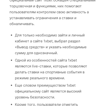
Официальный сайт 1xbet оснащен специальными
торцовочная и функциями, них помогают
пользователям контролем свою активность а
устанавливать ограничения а ставки и
обналичивать.
Для только необходимо зайти и личный
кабинет а сайте 1xbet, выбрал раздел
«Вывод средств» и указать необходимые
сумму для однозначный.
Одной из особенностей сайта 1xbet
являются live-ставки, которые позволяют
делать ставки на спортивные события в
режиме реального времени.
Еще словом преимуществом 1xbet
официальному сайт является высокий
уровень безопасности.
Кроме того, пользователи отметить