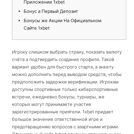
Приложении 1xbet
Бонус а Первый Депозит
Бонусы же Акции На Официальном
Сайте 1xbet
Игроку слишком выбрать страну, показать валюту
счёта а подтвердить создание профиля. Такой
вариант удобен для быстрого старта, а анкету
можно дополнить перед выводом средств, чтобы
предположить задержки верификации. Игрокам
доступны спортивные только киберспортивные
встречи, ежедневно бонусы, турниры, же
которых могут принимаете участие
зарегистрированные приятели. 1xbet придает
большое значение ответственной игре и
предотвращению вопросов с азартными играми.