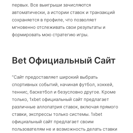
первых. Все выигрыши зачисляются
автоматически, а истории ставок и транзакций
сохраняется в профиле, что позволяет
мгновенно отслеживать свои результаты и
формировать мою стратегию игры.
Bet Официальный Сайт
“Сайт предоставляет широкий выбрать
спортивных событий, начиная футбол, хоккей,
теннис, баскетбол и безусловно другое. Кроме
только, 1xbet официальный сайт предлагает
различные аллопатрия ставок, включая прямого
ставки, экспрессы только системы. 1xbet
официальный сайт предлагает своим
пользователям не и возможность делать ставки