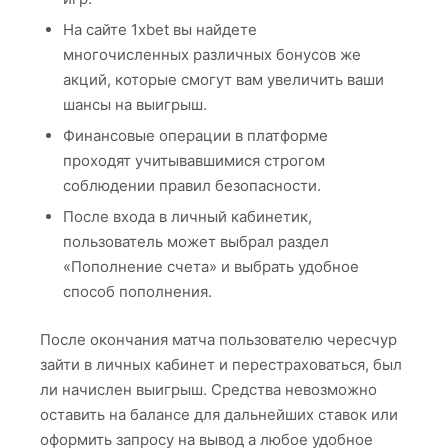
На сайте 1xbet вы найдете
многочисленных различных бонусов же
акций, которые смогут вам увеличить ваши
шансы на выигрыш.
Финансовые операции в платформе
проходят учитывавшимися строгом
соблюдении правил безопасности.
После входа в личный кабинетик,
пользователь может выбрал раздел
«Пополнение счета» и выбрать удобное
способ пополнения.
После окончания матча пользователю чересчур
зайти в личных кабинет и перестраховаться, был
ли начислен выигрыш. Средства невозможно
оставить на балансе для дальнейших ставок или
оформить запросу на вывод а любое удобное