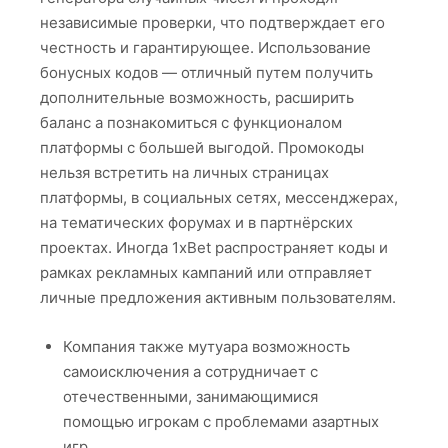
независимые проверки, что подтверждает его
честность и гарантирующее. Использование
бонусных кодов — отличный путем получить
дополнительные возможность, расширить
баланс а познакомиться с функционалом
платформы с большей выгодой. Промокоды
нельзя встретить на личных страницах
платформы, в социальных сетях, мессенджерах,
на тематических форумах и в партнёрских
проектах. Иногда 1xBet распространяет коды и
рамках рекламных кампаний или отправляет
личные предложения активным пользователям.
Компания также мутуара возможность
самоисключения а сотрудничает с
отечественными, занимающимися
помощью игрокам с проблемами азартных
игр.