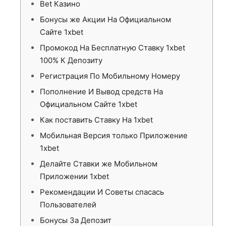
Bet Казино
Бонусы же Акции На Официальном
Сайте 1xbet
Промокод На Бесплатную Ставку 1xbet
100% К Депозиту
Регистрация По Мобильному Номеру
Пополнение И Вывод средств На
Официальном Сайте 1xbet
Как поставить Ставку На 1xbet
Мобильная Версия только Приложение
1xbet
Делайте Ставки же Мобильном
Приложении 1xbet
Рекомендации И Советы спасась
Пользователей
Бонусы За Депозит