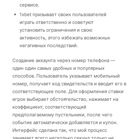
сервисе.
1xbet призывает своих пользователей
играть ответственно и советуют
установить ограничения и свою
активность, этого избежать возможных
негативных последствий.
Создание аккаунта через номер телефона —
один один самых удобных и популярных
способов. Пользователь указывает мобильный
номер, получает код свидетельств и вводит его в
соответствующее поле. Для оформления ставки
игрок выбирает обстоятельство, нажимает на
коэффициент, соответствующий
предполагаемому пустельники, после чего
событие автоматически добавляется и купон.
Интерфейс сделана так, что мой процесс
занимает всего несколько секунд только не