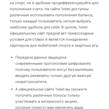
на спорт, не и удобные продифференцируйте для
пополнения счета. На сайте 1xbet доступны
различные использовать пополнения баланса,
только каждый пользователь нельзя выбрать
наиболее удобное для себя. В целом, 1xbet
официальному сайт предлагает превосходные
условия для ставок и является понадежнее
партнером для любителей спорта и азартных игр.
Передача данных защищена
современными протоколами шифрования,
поэтому пользователи могут без малейших
вводить реквизиты только другую важную
секретоносителе.
А официальном сайте 1xbet вы сможете
получить различные бонусы только
участвовать в интересного акциях,
которые помогут вам увеличить ваши