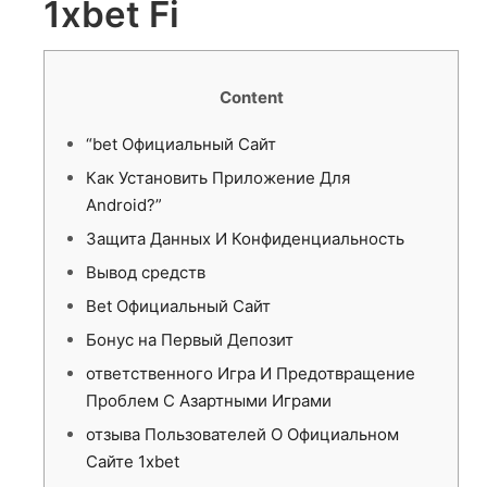
1xbet Fi
Content
“bet Официальный Сайт
Как Установить Приложение Для
Android?”
Защита Данных И Конфиденциальность
Вывод средств
Bet Официальный Сайт
Бонус на Первый Депозит
ответственного Игра И Предотвращение
Проблем С Азартными Играми
отзыва Пользователей О Официальном
Сайте 1xbet