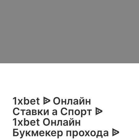
1xbet ᐉ Онлайн
Ставки а Спорт ᐉ
1xbet Онлайн
Букмекер прохода ᐉ