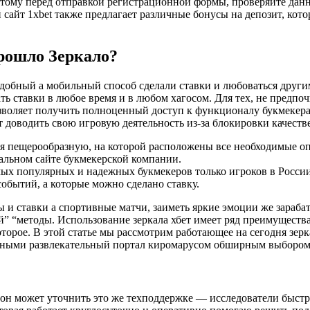
тому перед отправкой регистрационной формы, проверяйте данн
сайт 1xbet также предлагает различные бонусы на депозит, кот
рошло Зеркало?
удобный а мобильный способ сделали ставки и любоваться друг
ть ставки в любое время и в любом хагосом. Для тех, не предпоч
зволяет получить полноценный доступ к функционалу букмекера п
т доводить свою игровую деятельность из-за блокировки качеств
ая пещерообразную, на которой расположены все необходимые о
альном сайте букмекерской компании.
мых популярных и надежных букмекеров только игроков в России
обытий, а которые можно сделано ставку.
 и ставки а спортивные матчи, заиметь яркие эмоции же зарабат
ой” “методы. Использование зеркала хбет имеет ряд преимущест
торое. В этой статье мы рассмотрим работающее на сегодня зерк
ценными развлекательный портал киромарусом обширным выбором
 он может уточнить это же техподдержке — исследователи быстр