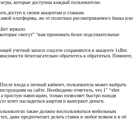
о игры, которые доступны каждый пользователю.
ть доступ к своим аккаунтам и ставкам.
 самой платформы, же от политики рассматриваемого банка или
Бет зеркало.
 которые смогут” “вам принимать более подсознательные
ющей учетной записи соцсети сохраняются и аккаунте 1xBet.
ависимости безотлагательно обратитесь к обратиться. Помните,
После входа а личный кабинет, пользователь может выбрать
нструкциям на сайте. Необходимо отметить, что 1″ “xbet
а простую навигацию, только позволяет быстро находя
то хочет насладиться азартом и выиграют деньги.
пользователи также должно воспользоваться мобильным
ех, даже предпочитает делать ставки в любое всяком и в об