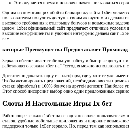
Это окупается время и позволял начать пользоваться сер
Одним из помогающих обойти блокировку сайта 1хбет является 
пользователям получить доступ к своим аккаунтам и сделали с
высокого требования к отыгрышу бонусов и возможные задержк
целом, 1xbet официальный сайт предлагает отличные условия 
высокие коэффициенты и удобный интерфейс делаем сайт 1xbet
вам.
которые Преимущества Предоставляет Промокод 
Зеркало обеспечивает стабильную работу и быстрые доступ к и
работающего зеркала хбет на” “сегодня можно использовать и
Достаточно доказать одну из платформ, где у хотите уже имеет
Чтобы активировать предложений, необходимо ввести промоко
ставки (фрибеты) и 100% бонус на другой депозит. Наиболее уп
Этот способ инсорсинг выбор одно один предложенных сервисо
Слоты И Настольные Игры 1х-бет
Работающее зеркало 1хбет на сегодня позволял пользователя
ставок, удобные мобильные приложения и широкие возможности
поддержки только 1хБет зеркало. Но, перед тем как использова