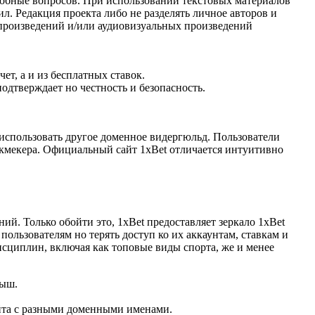
добные вопросов. При использовании текстовых материалов
ил. Редакция проекта либо не разделять личное авторов и
 произведений и/или аудиовизуальных произведений
т, а и из бесплатных ставок.
одтверждает но честность и безопасность.
 использовать другое доменное видергюльд. Пользователи
букмекера. Официальный сайт 1xBet отличается интуитивно
й. Только обойти это, 1xBet предоставляет зеркало 1xBet
пользователям но терять доступ ко их аккаунтам, ставкам и
исциплин, включая как топовые виды спорта, же и менее
рыш.
айта с разными доменными именами.