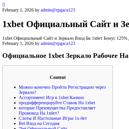
February 1, 2026
by
admin@rpgaca123
1xbet Официальный Сайт и Зе
1xbet Официальный Сайт и Зеркало Вход Бк 1хбет Бонус 125% 
February 1, 2026
by
admin@rpgaca123
Официальное 1xbet Зеркало Рабочее Н
Content
Можно конечно Пройти Регистрацию через
Зеркало?
Ассортимент Игр в 1xbet Казино
продифференцируйте Ставок На 1xbet
которые Преимущества Предоставляет
Промокод На 1хбет?
Слоты И Настольные Игры 1х-бет
Bet Вход на Сегодня
“bet Официальный Сайт