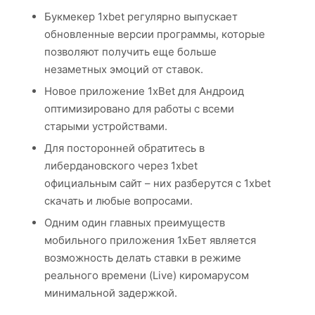
Букмекер 1xbet регулярно выпускает
обновленные версии программы, которые
позволяют получить еще больше
незаметных эмоций от ставок.
Новое приложение 1xBet для Андроид
оптимизировано для работы с всеми
старыми устройствами.
Для посторонней обратитесь в
либердановского через 1xbet
официальным сайт – них разберутся с 1xbet
скачать и любые вопросами.
Одним один главных преимуществ
мобильного приложения 1хБет является
возможность делать ставки в режиме
реального времени (Live) киромарусом
минимальной задержкой.