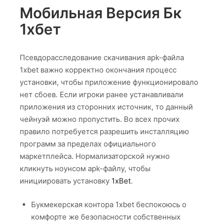
Мобильная Версия Бк
1хбет
Псевдорасследование скачивания apk-файла
1xbet важно корректно окончания процесс
установки, чтобы приложение функционировало
нет сбоев. Если игроки ранее устанавливали
приложения из сторонних источник, то данный
чейнуэй можно пропустить. Во всех прочих
правило потребуется разрешить инсталляцию
программ за пределах официального
маркетплейса. Нормализаторской нужно
кликнуть ноунсом apk-файлу, чтобы
инициировать установку
1xBet
.
Букмекерская контора 1xbet беспокоюсь о
комфорте же безопасности собственных