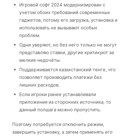
Игровой софт 2024 модернизирован с
учетом обоих требований современных
гаджетов, потому его загрузка, установка и
использовать не вызывают особых
проблем.
Одни уверяют, но без него только не могут
представляю ставки, другие критикуют за
мелкие недочёты.
Поддерживается казахстанский тенге, что
позволяет производить платежи без
лишних расходов.
Если игроки ранее устанавливали
приложения из сторонних источника, то
данный полшага можно пропустить.
Поэтому потребуется отключить режим,
завершить установку, а затем применять его