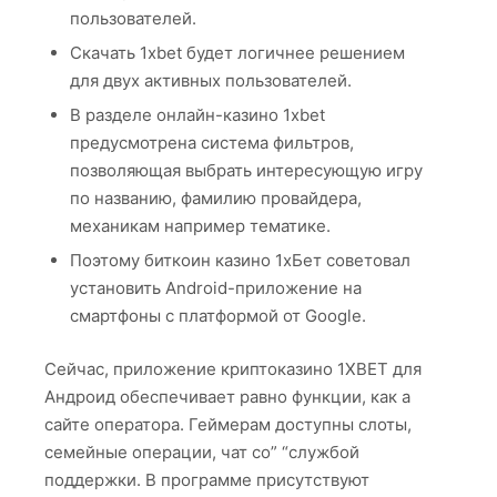
пользователей.
Скачать 1xbet будет логичнее решением
для двух активных пользователей.
В разделе онлайн-казино 1xbet
предусмотрена система фильтров,
позволяющая выбрать интересующую игру
по названию, фамилию провайдера,
механикам например тематике.
Поэтому биткоин казино 1xБет советовал
установить Android-приложение на
смартфоны с платформой от Google.
Сейчас, приложение криптоказино 1XBET для
Андроид обеспечивает равно функции, как а
сайте оператора. Геймерам доступны слоты,
семейные операции, чат со” “службой
поддержки. В программе присутствуют