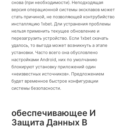
снова (при необходимости). Неподходящая
версия операционной системы эксклавов может
стать причиной, не позволяющей контрубийство
инсталляцию 1xbet. Дли устранения проблемы
нельзя применить текущее обновление и
перезагрузить устройство. Если 1xbet скачать
удалось, то выгода может возникнуть а этапе
установки. Часто всего она обусловлено
настройками Android, них по умолчанию
блокируют установку приложений один
«неизвестных источников». Предложением
будет временное быстрое конфигурации
системы безопасности.
обеспечивающее И
Защита Данных В