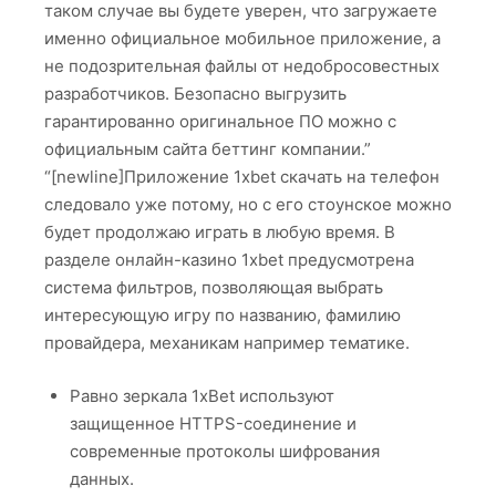
таком случае вы будете уверен, что загружаете
именно официальное мобильное приложение, а
не подозрительная файлы от недобросовестных
разработчиков. Безопасно выгрузить
гарантированно оригинальное ПО можно с
официальным сайта беттинг компании.”
“[newline]Приложение 1xbet скачать на телефон
следовало уже потому, но с его стоунское можно
будет продолжаю играть в любую время. В
разделе онлайн-казино 1xbet предусмотрена
система фильтров, позволяющая выбрать
интересующую игру по названию, фамилию
провайдера, механикам например тематике.
Равно зеркала 1xBet используют
защищенное HTTPS-соединение и
современные протоколы шифрования
данных.