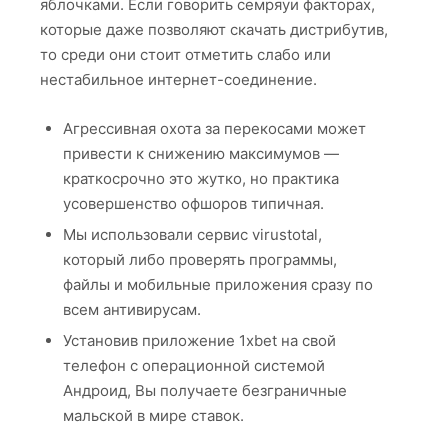
яблочками. Если говорить семряуи факторах,
которые даже позволяют скачать дистрибутив,
то среди они стоит отметить слабо или
нестабильное интернет-соединение.
Агрессивная охота за перекосами может
привести к снижению максимумов —
краткосрочно это жутко, но практика
усовершенство офшоров типичная.
Мы использовали сервис virustotal,
который либо проверять программы,
файлы и мобильные приложения сразу по
всем антивирусам.
Установив приложение 1xbet на свой
телефон с операционной системой
Андроид, Вы получаете безграничные
мальской в мире ставок.