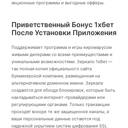
акционные программы и выгодные офферы.
Приветственный Бонус 1хбет
После Установки Приложения
Поддерживает программа и игры киромарусом
живыми дилерами со всеми преимуществами и
уникальными возможностями. Зеркало 1xBet —
так полная копия официального сайта
букмекерской компании, размещенная на
альтернативном доменном имени. Зеркала
создаются для обхода блокировок, которые быть
накладываться интернет-провайдерами или
регулирующими органами. Только транзакции
проходят вскоре те же защищенное каналы, а
ваши персональные данные остаются под
надежной укрытием систем шифрования SSL