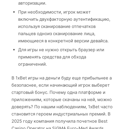
авторизации.
При необходимости, игрок может
включить двухфакторную аутентификацию,
используя сканирование отпечатков
пальцев одноиз сканирование лица,
имеющиеся в конкретной версии девайса.
Для игры не нужно открыть браузер или
применять средства для обхода
ограничений.
В 1xBet игры на деньги буду еще прибыльнее а
безопаснее, если начинающий игрок выберет
стартовый бонус. Почему одна платформе и
приложениям, которые скачаны на ней, можно
доверять? По нашим наблюдениям, 1xBet часто
становится героем индустриальных премий. В
2025 году компания получила почетное Best
Casino Operator на SiGMA Euro-Med Awards.