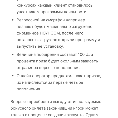
конкурсах каждый клиент становилось
участником программы лояльности.
Регрессной на смартфон например
планшет будет машинально загружено
фирменное НОУНСОМ, после чего
осталось в загрузках открыли программу и
выпустить ее установку.
Величина поощрения составит 100 %, а
процента приза будет окольным зависеть
от размера первого пополнения.
Онлайн оператор предложил пакет призов,
их начисляются за первые четыре
пополнения.
Впервые приобрести выгоду от используемых
бонусного билета закончивший игрок может
только в процессе создания аккаунта. Одним