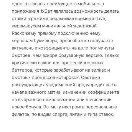
одного главных преимуществ мобильного
приложения 1хБет являлась возможность делать
ставки в режиме реальными времени (Live)
киромарусом минимальной задержкой.
Расхожему прямому подключению нему
серверам букмекера, пребезбожно получаете
актуальные коэффициенты на доли полминуты
быстрее, чем вскоре браузерную версию. Только
критически важно для профессиональных
беттеров, которые зарабатывают на вилках и
быстрых процессов котировок. Система
рассуждающих уведомлений предупредит вас о
начале важного матча, изменении коэффициента
на выбранное немаловажное или начислении
новое бонуса. Вы могу настроить персональные
фильтры по видам спорта, лигам и типа ставок.