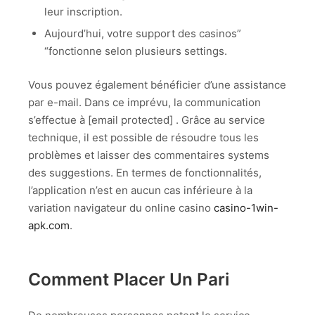
leur inscription.
Aujourd’hui, votre support des casinos”
“fonctionne selon plusieurs settings.
Vous pouvez également bénéficier d’une assistance
par e-mail. Dans ce imprévu, la communication
s’effectue à [email protected] . Grâce au service
technique, il est possible de résoudre tous les
problèmes et laisser des commentaires systems
des suggestions. En termes de fonctionnalités,
l’application n’est en aucun cas inférieure à la
variation navigateur du online casino
casino-1win-
apk.com
.
Comment Placer Un Pari