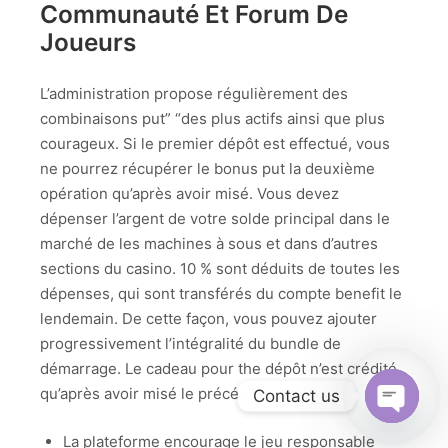
Communauté Et Forum De
Joueurs
L’administration propose régulièrement des
combinaisons put” “des plus actifs ainsi que plus
courageux. Si le premier dépôt est effectué, vous
ne pourrez récupérer le bonus put la deuxième
opération qu’après avoir misé. Vous devez
dépenser l’argent de votre solde principal dans le
marché de les machines à sous et dans d’autres
sections du casino. 10 % sont déduits de toutes les
dépenses, qui sont transférés du compte benefit le
lendemain. De cette façon, vous pouvez ajouter
progressivement l’intégralité du bundle de
démarrage. Le cadeau pour the dépôt n’est crédité
qu’après avoir misé le précédent.
Contact us
Open
La plateforme encourage le jeu responsable