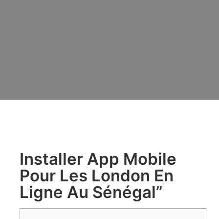
Installer App Mobile
Pour Les London En
Ligne Au Sénégal”