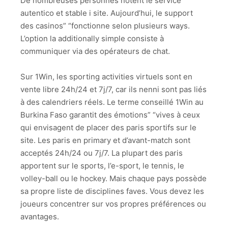
De nombreuses personnes notent le service
autentico et stable i site. Aujourd’hui, le support
des casinos” “fonctionne selon plusieurs ways.
L’option la additionally simple consiste à
communiquer via des opérateurs de chat.
Sur 1Win, les sporting activities virtuels sont en
vente libre 24h/24 et 7j/7, car ils nenni sont pas liés
à des calendriers réels. Le terme conseillé 1Win au
Burkina Faso garantit des émotions” “vives à ceux
qui envisagent de placer des paris sportifs sur le
site. Les paris en primary et d’avant-match sont
acceptés 24h/24 ou 7j/7. La plupart des paris
apportent sur le sports, l’e-sport, le tennis, le
volley-ball ou le hockey. Mais chaque pays possède
sa propre liste de disciplines faves. Vous devez les
joueurs concentrer sur vos propres préférences ou
avantages.