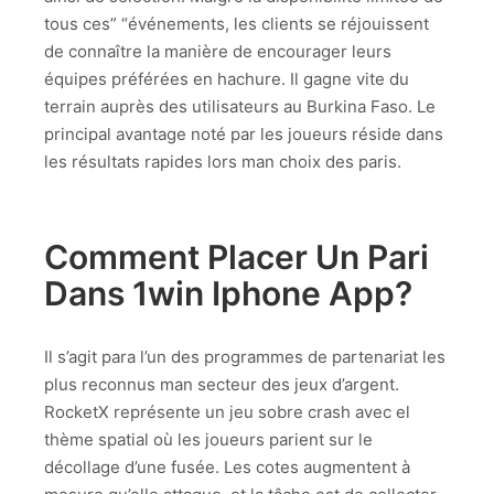
tous ces” “événements, les clients se réjouissent
de connaître la manière de encourager leurs
équipes préférées en hachure. Il gagne vite du
terrain auprès des utilisateurs au Burkina Faso. Le
principal avantage noté par les joueurs réside dans
les résultats rapides lors man choix des paris.
Comment Placer Un Pari
Dans 1win Iphone App?
Il s’agit para l’un des programmes de partenariat les
plus reconnus man secteur des jeux d’argent.
RocketX représente un jeu sobre crash avec el
thème spatial où les joueurs parient sur le
décollage d’une fusée. Les cotes augmentent à