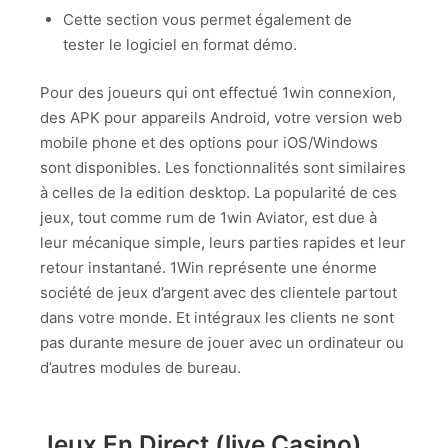
Cette section vous permet également de
tester le logiciel en format démo.
Pour des joueurs qui ont effectué 1win connexion,
des APK pour appareils Android, votre version web
mobile phone et des options pour iOS/Windows
sont disponibles. Les fonctionnalités sont similaires
à celles de la edition desktop. La popularité de ces
jeux, tout comme rum de 1win Aviator, est due à
leur mécanique simple, leurs parties rapides et leur
retour instantané. 1Win représente une énorme
société de jeux d’argent avec des clientele partout
dans votre monde. Et intégraux les clients ne sont
pas durante mesure de jouer avec un ordinateur ou
d’autres modules de bureau.
Jeux En Direct (live Casino)