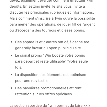
devez également évaluer comment effectuer kklk
dépôts. En setting invité, le site vous invite à
discuter les principales rubriques et informations.
Mais comment s’inscrire à 1win ouvre la possibilité
para mener des opérations, de jouer fill de l’argent
ou d’accéder à des tournois et dieses bonus.
Ces appareils et d’autres ont déjà gagné are
generally faveur du open public du site.
Le signal promo 1Win booste votre bonus
para départ et reste utilisable” “votre seule
fois.
La disposition des éléments est optimisée
pour une nav tactile.
Des bannières promotionnelles attirent
l’attention sur les offres spéciales.
La section sportive de 1win permet de faire kklk