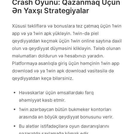
Crash Oyunu: Qazanmaq Üçün
Ən Yaxşı Strategiyalar
Xüsusi təkliflərə və bonuslara tez çatmaq üçün 1win
app və ya 1win apk yükləyin. 1win-də piel
qeydiyyatdan keçmək üçün 1win online saytına daxil
olun və qeydiyyat düyməsini klikləyin. Tələb olunan
məlumatları doldurun və hesabınızı yaradın.
Platformaya asanlıqla giriş üçün həmçinin 1win app
download və ya 1win apk download vasitəsilə də
qeydiyyatdan keçə bilərsiniz.
Həvəskarlar üçün əmsallardakı fərq
əhəmiyyət kəsb etmir.
1win azərbaycan bütün bukmeker kontorları
arasında ən böyük qeydiyyat bonusunu verir.
Bu alətlər istifadəçilərə oyun davranışlarını
nəzarətdə saxlamağa kömək edir.