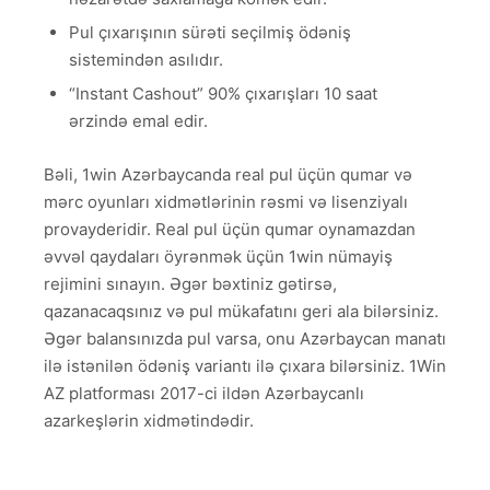
Pul çıxarışının sürəti seçilmiş ödəniş
sistemindən asılıdır.
“Instant Cashout” 90% çıxarışları 10 saat
ərzində emal edir.
Bəli, 1win Azərbaycanda real pul üçün qumar və
mərc oyunları xidmətlərinin rəsmi və lisenziyalı
provayderidir. Real pul üçün qumar oynamazdan
əvvəl qaydaları öyrənmək üçün 1win nümayiş
rejimini sınayın. Əgər bəxtiniz gətirsə,
qazanacaqsınız və pul mükafatını geri ala bilərsiniz.
Əgər balansınızda pul varsa, onu Azərbaycan manatı
ilə istənilən ödəniş variantı ilə çıxara bilərsiniz. 1Win
AZ platforması 2017-ci ildən Azərbaycanlı
azarkeşlərin xidmətindədir.