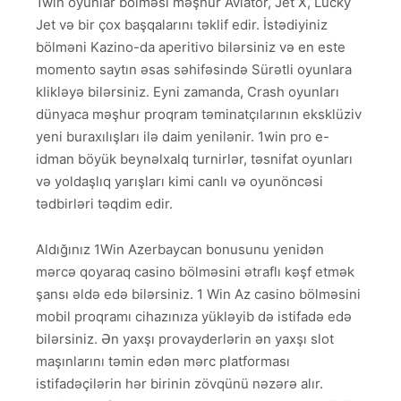
1win oyunlar bölməsi məşhur Aviator, Jet X, Lucky
Jet və bir çox başqalarını təklif edir. İstədiyiniz
bölməni Kazino-da aperitivo bilərsiniz və en este
momento saytın əsas səhifəsində Sürətli oyunlara
klikləyə bilərsiniz. Eyni zamanda, Crash oyunları
dünyaca məşhur proqram təminatçılarının eksklüziv
yeni buraxılışları ilə daim yenilənir. 1win pro e-
idman böyük beynəlxalq turnirlər, təsnifat oyunları
və yoldaşlıq yarışları kimi canlı və oyunöncəsi
tədbirləri təqdim edir.
Aldığınız 1Win Azerbaycan bonusunu yenidən
mərcə qoyaraq casino bölməsini ətraflı kəşf etmək
şansı əldə edə bilərsiniz. 1 Win Az casino bölməsini
mobil proqramı cihazınıza yükləyib də istifadə edə
bilərsiniz. Ən yaxşı provayderlərin ən yaxşı slot
maşınlarını təmin edən mərc platforması
istifadəçilərin hər birinin zövqünü nəzərə alır.