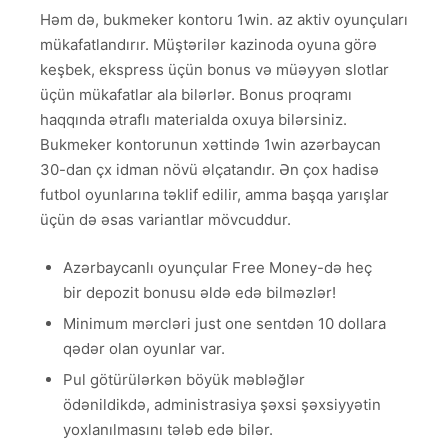
Həm də, bukmeker kontoru 1win. az aktiv oyunçuları
mükafatlandırır. Müştərilər kazinoda oyuna görə
keşbek, ekspress üçün bonus və müəyyən slotlar
üçün mükafatlar ala bilərlər. Bonus proqramı
haqqında ətraflı materialda oxuya bilərsiniz.
Bukmeker kontorunun xəttində 1win azərbaycan
30-dan çx idman növü əlçatandır. Ən çox hadisə
futbol oyunlarına təklif edilir, amma başqa yarışlar
üçün də əsas variantlar mövcuddur.
Azərbaycanlı oyunçular Free Money-də heç
bir depozit bonusu əldə edə bilməzlər!
Minimum mərcləri just one sentdən 10 dollara
qədər olan oyunlar var.
Pul götürülərkən böyük məbləğlər
ödənildikdə, administrasiya şəxsi şəxsiyyətin
yoxlanılmasını tələb edə bilər.