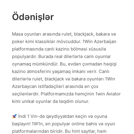
Ödənişlər
Masa oyunları arasında rulet, blackjack, bakara və
poker kimi klassiklər mövcuddur. 1Win Azerbaijan
platformasında canlı kazino bölməsi xüsusilə
populyardır. Burada real dilerlərlə canlı oyunlar
oynamaq mümkündür. Bu, evdən çıxmadan həqiqi
kazino atmosferini yaşamaq imkanı verir. Canlı
dilerlərlə rulet, blackjack və bakara oyunları 1Win
Azərbaycan istifadəçiləri arasında ən çox
seçilənlərdir. Platformamızda həmçinin 1win Aviator
kimi unikal oyunlar da təqdim olunur.
İndi 1 Vin-də qeydiyyatdan keçin və oyuna
başlayın! 1W1n, ən populyar online bahis və oyun
platformalarından biridir. Bu hint saytlar, həm