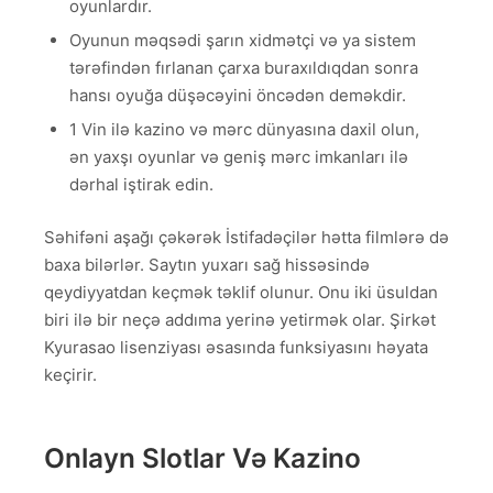
oyunlardır.
Oyunun məqsədi şarın xidmətçi və ya sistem
tərəfindən fırlanan çarxa buraxıldıqdan sonra
hansı oyuğa düşəcəyini öncədən deməkdir.
1 Vin ilə kazino və mərc dünyasına daxil olun,
ən yaxşı oyunlar və geniş mərc imkanları ilə
dərhal iştirak edin.
Səhifəni aşağı çəkərək İstifadəçilər hətta filmlərə də
baxa bilərlər. Saytın yuxarı sağ hissəsində
qeydiyyatdan keçmək təklif olunur. Onu iki üsuldan
biri ilə bir neçə addıma yerinə yetirmək olar. Şirkət
Kyurasao lisenziyası əsasında funksiyasını həyata
keçirir.
Onlayn Slotlar Və Kazino