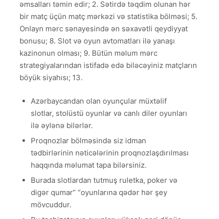
əmsalları təmin edir; 2. Sətirdə təqdim olunan hər
bir matç üçün matç mərkəzi və statistika bölməsi; 5.
Onlayn mərc sənayesində ən səxavətli qeydiyyat
bonusu; 8. Slot və oyun avtomatları ilə yanaşı
kazinonun olması; 9. Bütün məlum mərc
strategiyalarından istifadə edə biləcəyiniz matçların
böyük siyahısı; 13.
Azərbaycandan olan oyunçular müxtəlif
slotlar, stolüstü oyunlar və canlı diler oyunları
ilə əylənə bilərlər.
Proqnozlar bölməsində siz idman
tədbirlərinin nəticələrinin proqnozlaşdırılması
haqqında məlumat tapa bilərsiniz.
Burada slotlardan tutmuş ruletka, poker və
digər qumar” “oyunlarına qədər hər şey
mövcuddur.