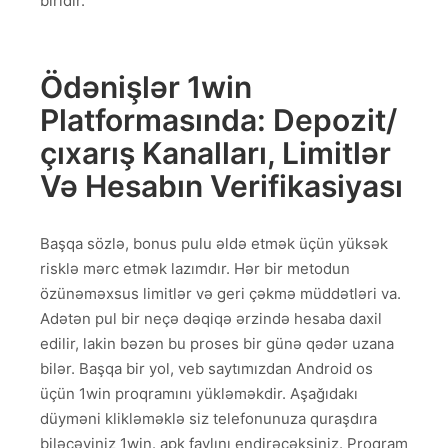
biridir.
Ödənişlər 1win
Platformasında: Depozit/
çıxarış Kanalları, Limitlər
Və Hesabın Verifikasiyası
Başqa sözlə, bonus pulu əldə etmək üçün yüksək
risklə mərc etmək lazımdır. Hər bir metodun
özünəməxsus limitlər və geri çəkmə müddətləri va.
Adətən pul bir neçə dəqiqə ərzində hesaba daxil
edilir, lakin bəzən bu proses bir günə qədər uzana
bilər. Başqa bir yol, veb saytımızdan Android os
üçün 1win proqramını yükləməkdir. Aşağıdakı
düyməni klikləməklə siz telefonunuza quraşdıra
biləcəyiniz 1win. apk faylını endirəcəksiniz. Proqram