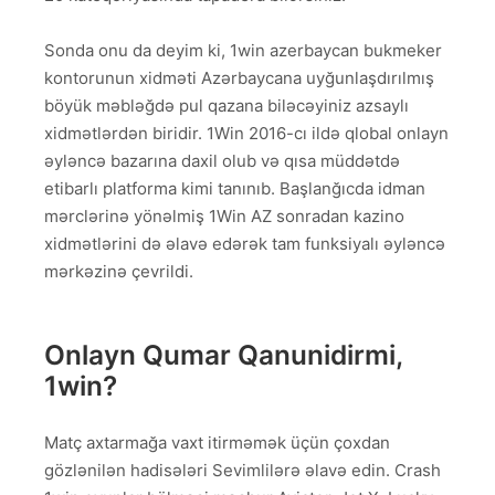
Sonda onu da deyim ki, 1win azerbaycan bukmeker
kontorunun xidməti Azərbaycana uyğunlaşdırılmış
böyük məbləğdə pul qazana biləcəyiniz azsaylı
xidmətlərdən biridir. 1Win 2016-cı ildə qlobal onlayn
əyləncə bazarına daxil olub və qısa müddətdə
etibarlı platforma kimi tanınıb. Başlanğıcda idman
mərclərinə yönəlmiş 1Win AZ sonradan kazino
xidmətlərini də əlavə edərək tam funksiyalı əyləncə
mərkəzinə çevrildi.
Onlayn Qumar Qanunidirmi,
1win?
Matç axtarmağa vaxt itirməmək üçün çoxdan
gözlənilən hadisələri Sevimlilərə əlavə edin. Crash