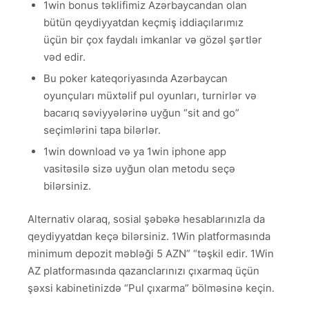
1win bonus təklifimiz Azərbaycandan olan
bütün qeydiyyatdan keçmiş iddiaçılarımız
üçün bir çox faydalı imkanlar və gözəl şərtlər
vəd edir.
Bu poker kateqoriyasında Azərbaycan
oyunçuları müxtəlif pul oyunları, turnirlər və
bacarıq səviyyələrinə uyğun “sit and go”
seçimlərini tapa bilərlər.
1win download və ya 1win iphone app
vasitəsilə sizə uyğun olan metodu seçə
bilərsiniz.
Alternativ olaraq, sosial şəbəkə hesablarınızla da
qeydiyyatdan keçə bilərsiniz. 1Win platformasında
minimum depozit məbləği 5 AZN” “təşkil edir. 1Win
AZ platformasında qazanclarınızı çıxarmaq üçün
şəxsi kabinetinizdə “Pul çıxarma” bölməsinə keçin.