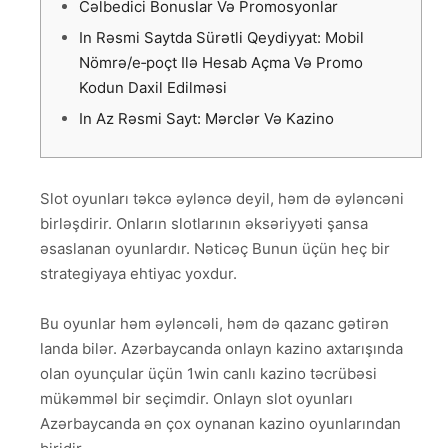
Cəlbedici Bonuslar Və Promosyonlar
In Rəsmi Saytda Sürətli Qeydiyyat: Mobil
Nömrə/e‑poçt Ilə Hesab Açma Və Promo
Kodun Daxil Edilməsi
In Az Rəsmi Sayt: Mərclər Və Kazino
Slot oyunları təkcə əyləncə deyil, həm də əyləncəni
birləşdirir. Onların slotlarının əksəriyyəti şansa
əsaslanan oyunlardır. Nəticəç Bunun üçün heç bir
strategiyaya ehtiyac yoxdur.
Bu oyunlar həm əyləncəli, həm də qazanc gətirən
landa bilər. Azərbaycanda onlayn kazino axtarışında
olan oyunçular üçün 1win canlı kazino təcrübəsi
mükəmməl bir seçimdir. Onlayn slot oyunları
Azərbaycanda ən çox oynanan kazino oyunlarından