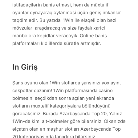
istifadəçilərin bahis etməsi, həm də müxtəlif
oyunlar oynayaraq əylənməsi üçün geniş imkanlar
təqdim edir. Bu yazıda, 1Win ilə əlaqəli olan bəzi
mövzuları araşdıracaq və sizə faydalı xarici
mənbələrə keçidlər verəcəyik. Online bahis
platformaları kid illərdə sürətlə artmışdır.
In Giriş
Şans oyunu olan 1Win slotlarda şansınızı yoxlayın,
cekpotlar qazanın! 1Win platformasında casino
bölməsini seçdikdən sonra açılan yeni ekranda
slotların müxtəlif kateqoriyalara bölündüyünü
görəcəksiniz. Burada Azərbaycanda Top 20, Yalnız
1Win-də kimi alt-bölmələr görə bilərsiniz. Ölkənizdə
əlçatan olan ən məşhur slotları Azərbaycanda Top
20 kateqoriyasında tapadera bilərsiniz.