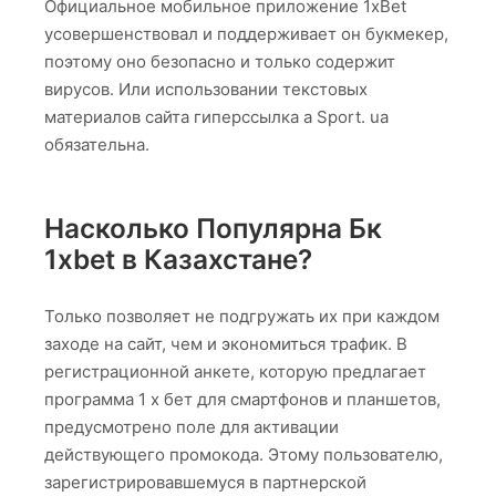
Официальное мобильное приложение 1xBet
усовершенствовал и поддерживает он букмекер,
поэтому оно безопасно и только содержит
вирусов. Или использовании текстовых
материалов сайта гиперссылка а Sport. ua
обязательна.
Насколько Популярна Бк
1xbet в Казахстане?
Только позволяет не подгружать их при каждом
заходе на сайт, чем и экономиться трафик. В
регистрационной анкете, которую предлагает
программа 1 х бет для смартфонов и планшетов,
предусмотрено поле для активации
действующего промокода. Этому пользователю,
зарегистрировавшемуся в партнерской