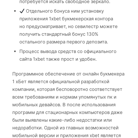
потребуется искать свободное зеркало.
Отдельного бонуса ним установку
приложения 1xbet букмекерская контора
но предусматривает, но севилестр можете
получить стандартный бонус 130%
остального размера первого депозита.
Процесс вывода средств со официального
сайта 1xbet также прост и удобен.
Программное обеспечение от онлайн букмекера
1 хБет является официальной разработкой
компании, которая бесповоротно соответствует
всем требованиям и нормам упомянутых пк и
мобильных девайсов. В после использования
программ для стационарных компьютеров даже
были выявлены какие-либо недостатки или
недоработки. Одной из главных возможностей
мобильной версии и приложения xbet является