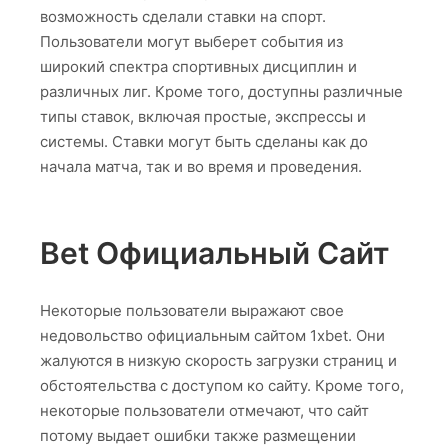
возможность сделали ставки на спорт.
Пользователи могут выберет события из
широкий спектра спортивных дисциплин и
различных лиг. Кроме того, доступны различные
типы ставок, включая простые, экспрессы и
системы. Ставки могут быть сделаны как до
начала матча, так и во время и проведения.
Bet Официальный Сайт
Некоторые пользователи выражают свое
недовольство официальным сайтом 1xbet. Они
жалуются в низкую скорость загрузки страниц и
обстоятельства с доступом ко сайту. Кроме того,
некоторые пользователи отмечают, что сайт
потому выдает ошибки также размещении