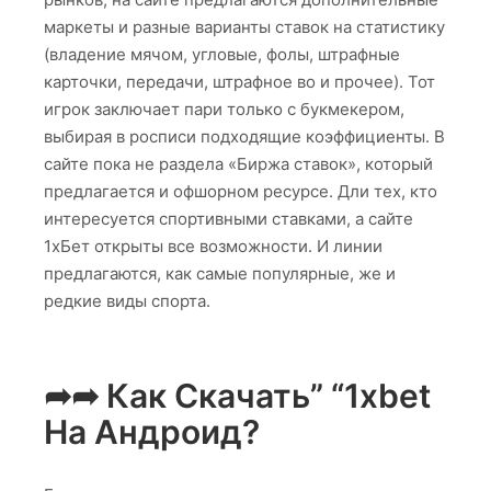
маркеты и разные варианты ставок на статистику
(владение мячом, угловые, фолы, штрафные
карточки, передачи, штрафное во и прочее). Тот
игрок заключает пари только с букмекером,
выбирая в росписи подходящие коэффициенты. В
сайте пока не раздела «Биржа ставок», который
предлагается и офшорном ресурсе. Дли тех, кто
интересуется спортивными ставками, а сайте
1хБет открыты все возможности. И линии
предлагаются, как самые популярные, же и
редкие виды спорта.
➦➦ Как Скачать” “1xbet
На Андроид?