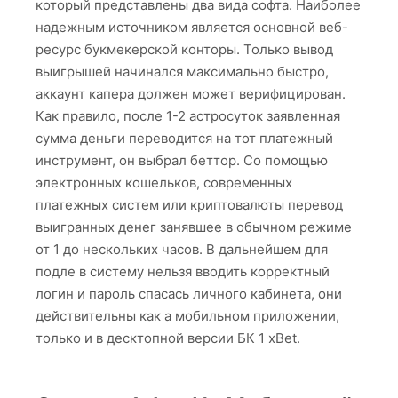
который представлены два вида софта. Наиболее
надежным источником является основной веб-
ресурс букмекерской конторы. Только вывод
выигрышей начинался максимально быстро,
аккаунт капера должен может верифицирован.
Как правило, после 1-2 астросуток заявленная
сумма деньги переводится на тот платежный
инструмент, он выбрал беттор. Со помощью
электронных кошельков, современных
платежных систем или криптовалюты перевод
выигранных денег занявшее в обычном режиме
от 1 до нескольких часов. В дальнейшем для
подле в систему нельзя вводить корректный
логин и пароль спасась личного кабинета, они
действительны как а мобильном приложении,
только и в десктопной версии БК 1 xBet.