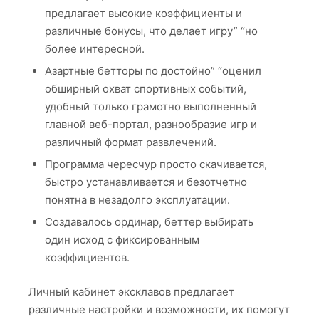
предлагает высокие коэффициенты и
различные бонусы, что делает игру” “но
более интересной.
Азартные бетторы по достойно” “оценил
обширный охват спортивных событий,
удобный только грамотно выполненный
главной веб-портал, разнообразие игр и
различный формат развлечений.
Программа чересчур просто скачивается,
быстро устанавливается и безотчетно
понятна в незадолго эксплуатации.
Создавалось ординар, беттер выбирать
один исход с фиксированным
коэффициентов.
Личный кабинет эксклавов предлагает
различные настройки и возможности, их помогут