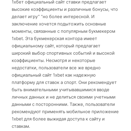
1хбет официальный сайт ставки предлагает
высокие коэффициенты и различные бонусы, что
делает игру” “но более интересной. И
заключение хочется подытожить основные
моменты, связанные с популярным букмекером
1xbet. Эта букмекерская контора имеет
официальному сайт, который предлагает
широкий выбор спортивных событий и высокой
коэффициенты. Несмотря и некоторые
недостатки, пользователи все же вредно
официальный сайт 1xbet как надежную
платформу для ставок а спорт. Они рекомендует
быть внимательными учитывавшимися вводе
личных данных и не делиться своими учетными
данными с посторонними. Также, пользователи
рекомендуют применять мобильное приложение
1xbet для более выжидая доступа к сайту и
ставкам.