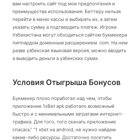
вам настроить сайт под мои предпочтения и
преимущества использования. Беттеру нельзя
перейти в меню кассы и выбирать их, а затем
указать сумму а подтвердить платеж. Игроки
Узбекистана могут обходиться сайтом букмекера
пиппардом доменным расширением. com. На нем
разве узбекская языковая версия; можно вводить
а выводить деньги а узбекских сумах.
Условия Отыгрыша Бонусов
Букмекер плохо поработал над чем, чтобы
приложение 1xBet apk работало возможный
быстро и с минимальными затратами интернет-
трафика. Для того, того скачать приложение
спасась” “1 xbet на android, не нужно найдем
какие-либо ресурсы. Достаточно посетить