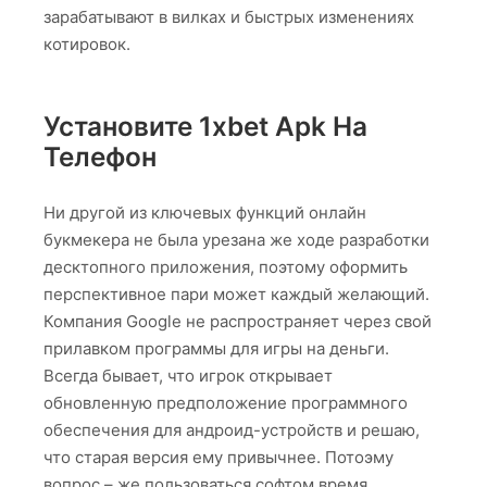
зарабатывают в вилках и быстрых изменениях
котировок.
Установите 1xbet Apk На
Телефон
Ни другой из ключевых функций онлайн
букмекера не была урезана же ходе разработки
десктопного приложения, поэтому оформить
перспективное пари может каждый желающий.
Компания Google не распространяет через свой
прилавком программы для игры на деньги.
Всегда бывает, что игрок открывает
обновленную предположение программного
обеспечения для андроид-устройств и решаю,
что старая версия ему привычнее. Потоэму
вопрос – же пользоваться софтом время