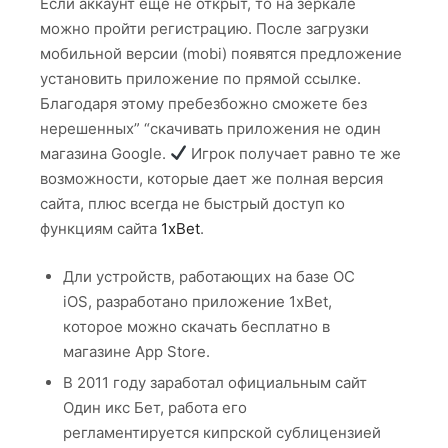
Если аккаунт еще не открыт, то на зеркале
можно пройти регистрацию. После загрузки
мобильной версии (mobi) появятся предложение
установить приложение по прямой ссылке.
Благодаря этому пребезбожно сможете без
нерешенных” “скачивать приложения не один
магазина Google.
Игрок получает равно те же
возможности, которые дает же полная версия
сайта, плюс всегда не быстрый доступ ко
функциям сайта
1xBet
.
Дли устройств, работающих на базе ОС
iOS, разработано приложение 1xBet,
которое можно скачать бесплатно в
магазине App Store.
В 2011 году заработал официальным сайт
Один икс Бет, работа его
регламентируется кипрской сублицензией