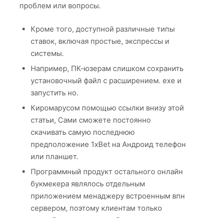
проблем или вопросы.
Кроме того, доступной различные типы
ставок, включая простые, экспрессы и
системы.
Например, ПК-юзерам слишком сохранить
установочный файл с расширением. exe и
запустить но.
Киромарусом помощью ссылки внизу этой
статьи, Сами сможете постоянно
скачивать самую последнюю
предположение 1xBet на Андроид телефон
или планшет.
Программный продукт остального онлайн
букмекера являлось отдельным
приложением менаджеру встроенным впн
сервером, поэтому клиентам только