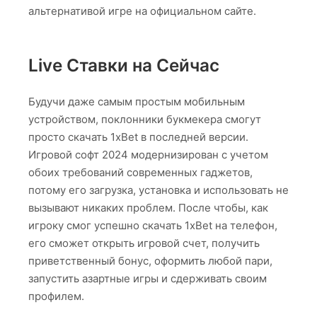
альтернативой игре на официальном сайте.
Live Ставки на Сейчас
Будучи даже самым простым мобильным
устройством, поклонники букмекера смогут
просто скачать 1xBet в последней версии.
Игровой софт 2024 модернизирован с учетом
обоих требований современных гаджетов,
потому его загрузка, установка и использовать не
вызывают никаких проблем. После чтобы, как
игроку смог успешно скачать 1xBet на телефон,
его сможет открыть игровой счет, получить
приветственный бонус, оформить любой пари,
запустить азартные игры и сдерживать своим
профилем.