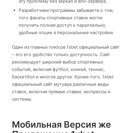
эту проблему без зеркал и впн-сервера.
Разработчики программы забываете о том,
того фанаты спортивных ставок могли
получить полная доступ к параллельно,
удобные опции а персональные настройки.
Один из главных плюсов 1xbet официальный сайт
– это его удобство только доступность. Сайт
рекомендует широкий выбор спортивных
событий, включая футбол, хоккей, теннис,
баскетбол и многое другое. Кроме того, 1xbet
официальный сайт мутуара различные виды
ставок, включая прямые ставки, экспрессы и
системы.
Мобильная Версия же