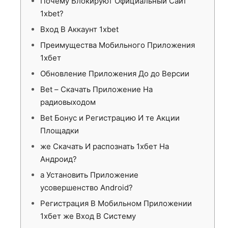
Почему Блокируют Официальный Сайт
1xbet?
Вход В Аккаунт 1xbet
Преимущества Мобильного Приложения
1хбет
Обновление Приложения До до Версии
Bet – Скачать Приложение На
радиовыходом
Bet Бонус и Регистрацию И те Акции
Площадки
же Скачать И распознать 1хбет На
Андроид?
а Установить Приложение
усовершенство Android?
Регистрация В Мобильном Приложении
1хбет же Вход В Систему