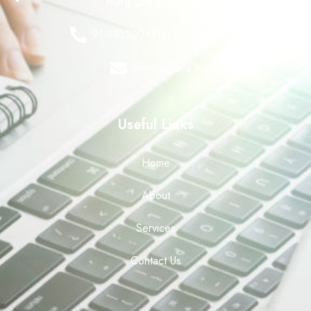
Marg Chandigarh 160008
91-9815004714, 0172-4614888
info@rpgaca.in
Useful Links
Home
About
Services
Contact Us